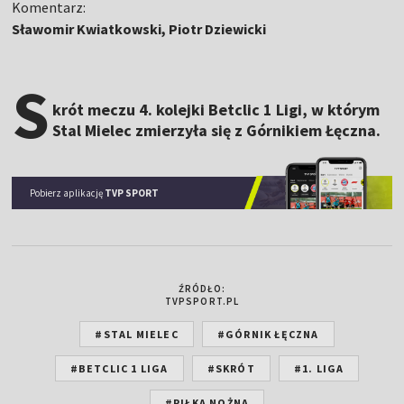
Komentarz:
Sławomir Kwiatkowski, Piotr Dziewicki
S
krót meczu 4. kolejki Betclic 1 Ligi, w którym
Stal Mielec zmierzyła się z Górnikiem Łęczna.
Pobierz aplikację
TVP SPORT
ŹRÓDŁO:
TVPSPORT.PL
#STAL MIELEC
#GÓRNIK ŁĘCZNA
#BETCLIC 1 LIGA
#SKRÓT
#1. LIGA
#PIŁKA NOŻNA