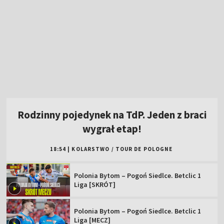
Rodzinny pojedynek na TdP. Jeden z braci
wygrał etap!
18:54
|
KOLARSTWO
/
TOUR DE POLOGNE
Polonia Bytom – Pogoń Siedlce. Betclic 1
Liga [SKRÓT]
Polonia Bytom – Pogoń Siedlce. Betclic 1
Liga [MECZ]