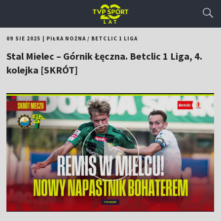
09 SIE 2025
|
PIŁKA NOŻNA
/
BETCLIC 1 LIGA
Stal Mielec – Górnik Łęczna. Betclic 1 Liga, 4.
kolejka [SKRÓT]