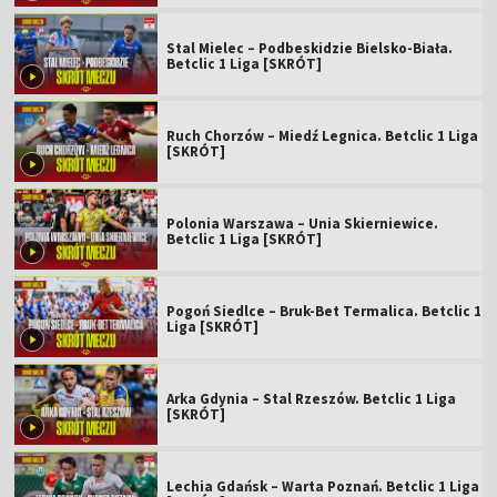
Stal Mielec – Podbeskidzie Bielsko-Biała.
Betclic 1 Liga [SKRÓT]
Ruch Chorzów – Miedź Legnica. Betclic 1 Liga
[SKRÓT]
Polonia Warszawa – Unia Skierniewice.
Betclic 1 Liga [SKRÓT]
Pogoń Siedlce – Bruk-Bet Termalica. Betclic 1
Liga [SKRÓT]
Arka Gdynia – Stal Rzeszów. Betclic 1 Liga
[SKRÓT]
Lechia Gdańsk – Warta Poznań. Betclic 1 Liga