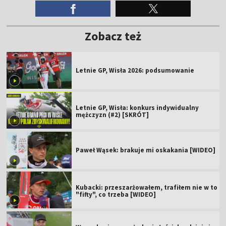
Zobacz też
Letnie GP, Wisła 2026: podsumowanie
Letnie GP, Wisła: konkurs indywidualny
mężczyzn (#2) [SKRÓT]
Paweł Wąsek: brakuje mi oskakania [WIDEO]
Kubacki: przeszarżowałem, trafiłem nie w to
"fifty", co trzeba [WIDEO]