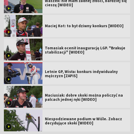
Waszek: nie mam żadnej złości, bardziej się
cieszę [WIDEO]
Maciej Kot: to był dziwny konkurs [WIDEO]
Tomasiak ocenił inaugurację LGP. "Brakuje
stabilizacji" [WIDEO]
Letnie GP, Wisła: konkurs indywidualny
mężczyzn [ZAPIS]
Maciusiak: dobre skoki można policzyć na
palcach jednej ręki [WIDEO]
Niespodziewane podium w Wiśle. Zobacz
decydujące skoki [WIDEO]