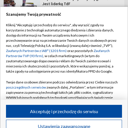
Jest liderką TdF
Szanujemy Twoją prywatność
Tour de Pologne 2026: 5. etap [SKRÓT]
Kliknij "Akceptuję i przechodzę do serwisu", aby wyrazić zgody na
korzystanie z technologii automatycznego śledzenia i zbierania danych,
dostęp do informacji na Twoim urządzeniu końcowym i ich
Rajdowe Samochodowe MP – 82. Rajd Polski
przechowywanie oraz na przetwarzanie Twoich danych osobowych przez
[RELACJA]
nas, czyli Telewizję Polską S.A. w likwidacji (zwaną dalej również „TVP”),
Zaufanych Partnerów z IAB* (1201 firm)
oraz pozostałych
Zaufanych
Partnerów TVP (93 firm)
, w celach marketingowych (w tym do
zautomatyzowanego dopasowania reklam do Twoich zainteresowań i
mierzenia ich skuteczności) i pozostałych, które wskazujemy poniżej, a
także zgody na udostępnianie przez nas identyfikatora PPID do Google.
TVP
Twoje dane osobowe zbierane podczas odwiedzania przez Ciebie naszych
Abonament TVP
Regulamin TVP
poszczególnych serwisów
zwanych dalej „Portalem”, w tym informacje
Polityka prywatności
Sklep TVP
zapisywane za pomocą technologii takich jak: pliki cookie, sygnalizatory
WWW lub innych podobnych technologii umożliwiających świadczenie
Biuro Reklamy
Moje zgody
dopasowanych i bezpiecznych usług, personalizację treści oraz reklam,
udostępnianie funkcji mediów społecznościowych oraz analizowanie
Oferta Handlowa
Biuro reklamy
Akceptuję i przechodzę do serwisu
ruchu w Internecie.
Telegazeta ogłoszenia
Kontakt
Twoje dane osobowe zbierane podczas odwiedzania przez Ciebie
Ustawienia zaawansowane