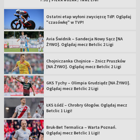
7:32
|
PIŁKA NOŻNA
/
INNE LIGI
Ostatni etap wyłoni zwycięzcę TdP. Oglądaj
"czasówkę" w TVP!
Avia Świdnik – Sandecja Nowy Sącz [NA
ŻYWO]. Oglądaj mecz Betclic 2 Ligi
Chojniczanka Chojnice – Znicz Pruszków
[NA ŻYWO]. Oglądaj mecz Betclic 2 Ligi
GKS Tychy – Olimpia Grudziądz [NA ŻYWO].
Oglądaj mecz Betclic 2 Ligi
ŁKS Łódź – Chrobry Głogów. Oglądaj mecz
Betclic 1 Ligi!
Bruk-Bet Termalica – Warta Poznań.
Oglądaj mecz Betclic 1 Ligi!