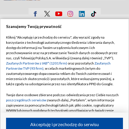
TVP
Szanujemy Twoją prywatność
Abonament TVP
Regulamin TVP
Kliknij "Akceptuję i przechodzę do serwisu", aby wyrazić zgody na
Polityka prywatności
Sklep TVP
korzystanie z technologii automatycznego śledzenia i zbierania danych,
dostęp do informacji na Twoim urządzeniu końcowym i ich
Biuro Reklamy
Moje zgody
przechowywanie oraz na przetwarzanie Twoich danych osobowych przez
nas, czyli Telewizję Polską S.A. w likwidacji (zwaną dalej również „TVP”),
Oferta Handlowa
Biuro reklamy
Zaufanych Partnerów z IAB* (1201 firm)
oraz pozostałych
Zaufanych
Partnerów TVP (93 firm)
, w celach marketingowych (w tym do
Telegazeta ogłoszenia
Kontakt
zautomatyzowanego dopasowania reklam do Twoich zainteresowań i
Emisja w TVP
mierzenia ich skuteczności) i pozostałych, które wskazujemy poniżej, a
także zgody na udostępnianie przez nas identyfikatora PPID do Google.
Kanały
Rada Programowa
Twoje dane osobowe zbierane podczas odwiedzania przez Ciebie naszych
Ogłoszenia przetargowe
poszczególnych serwisów
zwanych dalej „Portalem”, w tym informacje
©2026 Telewizja Polska Spółka Akcyjna w likwidacji
zapisywane za pomocą technologii takich jak: pliki cookie, sygnalizatory
Akademia Telewizyjna
WWW lub innych podobnych technologii umożliwiających świadczenie
Informacje o nadawcy
dopasowanych i bezpiecznych usług, personalizację treści oraz reklam,
udostępnianie funkcji mediów społecznościowych oraz analizowanie
Akceptuję i przechodzę do serwisu
Centrum informacji TVP
ruchu w Internecie.