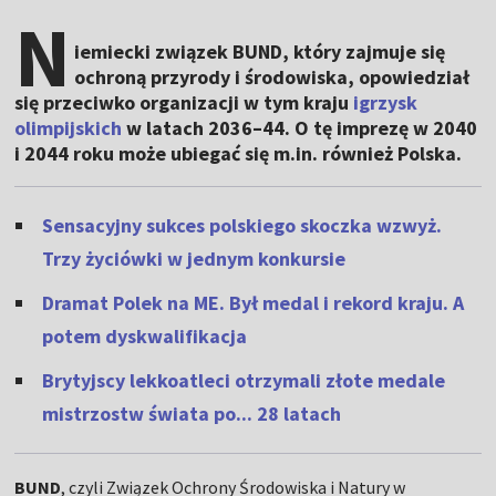
N
iemiecki związek BUND, który zajmuje się
ochroną przyrody i środowiska, opowiedział
się przeciwko organizacji w tym kraju
igrzysk
olimpijskich
w latach 2036–44. O tę imprezę w 2040
i 2044 roku może ubiegać się m.in. również Polska.
Sensacyjny sukces polskiego skoczka wzwyż.
Trzy życiówki w jednym konkursie
Dramat Polek na ME. Był medal i rekord kraju. A
potem dyskwalifikacja
Brytyjscy lekkoatleci otrzymali złote medale
mistrzostw świata po... 28 latach
BUND
, czyli Związek Ochrony Środowiska i Natury w