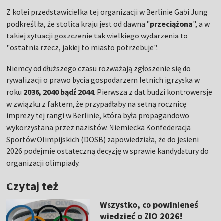
Z kolei przedstawicielka tej organizacji w Berlinie Gabi Jung
podkreśliła, że stolica kraju jest od dawna "
przeciążona
", a w
takiej sytuacji goszczenie tak wielkiego wydarzenia to
"ostatnia rzecz, jakiej to miasto potrzebuje".
Niemcy od dłuższego czasu rozważają zgłoszenie się do
rywalizacji o prawo bycia gospodarzem letnich igrzyska w
roku
2036, 2040 bądź 2044
. Pierwsza z dat budzi kontrowersje
w związku z faktem, że przypadłaby na setną rocznicę
imprezy tej rangi w Berlinie, która była propagandowo
wykorzystana przez nazistów. Niemiecka Konfederacja
Sportów Olimpijskich (DOSB) zapowiedziała, że do jesieni
2026 podejmie ostateczną decyzję w sprawie kandydatury do
organizacji olimpiady.
Czytaj też
Wszystko, co powinieneś
wiedzieć o ZIO 2026!