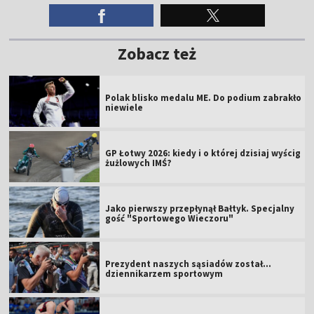
Zobacz też
Polak blisko medalu ME. Do podium zabrakło
niewiele
GP Łotwy 2026: kiedy i o której dzisiaj wyścig
żużlowych IMŚ?
Jako pierwszy przepłynął Bałtyk. Specjalny
gość "Sportowego Wieczoru"
Prezydent naszych sąsiadów został...
dziennikarzem sportowym