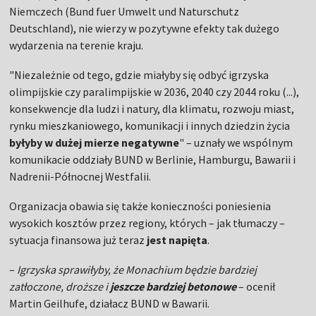
Niemczech (Bund fuer Umwelt und Naturschutz
Deutschland), nie wierzy w pozytywne efekty tak dużego
wydarzenia na terenie kraju.
"Niezależnie od tego, gdzie miałyby się odbyć igrzyska
olimpijskie czy paralimpijskie w 2036, 2040 czy 2044 roku (...),
konsekwencje dla ludzi i natury, dla klimatu, rozwoju miast,
rynku mieszkaniowego, komunikacji i innych dziedzin życia
byłyby w dużej mierze negatywne
" – uznały we wspólnym
komunikacie oddziały BUND w Berlinie, Hamburgu, Bawarii i
Nadrenii-Północnej Westfalii.
Organizacja obawia się także konieczności poniesienia
wysokich kosztów przez regiony, których – jak tłumaczy –
sytuacja finansowa już teraz
jest napięta
.
–
Igrzyska sprawiłyby, że Monachium będzie bardziej
zatłoczone, droższe i
jeszcze bardziej betonowe
– ocenił
Martin Geilhufe, działacz BUND w Bawarii.