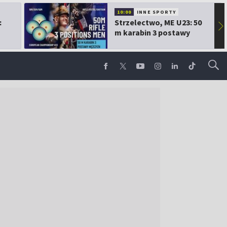
10:00
INNE SPORTY
:
Strzelectwo, ME U23: 50
▶
m karabin 3 postawy
mężczyzn