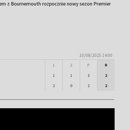
kaniem z Bournemouth rozpocznie nowy sezon Premier
10/08/2025 14:00
1
2
P
R
1
1
3
2
2
0
2
2