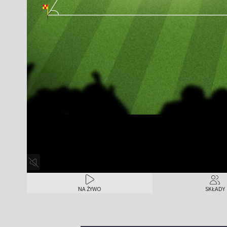
NA ŻYWO
SKŁADY