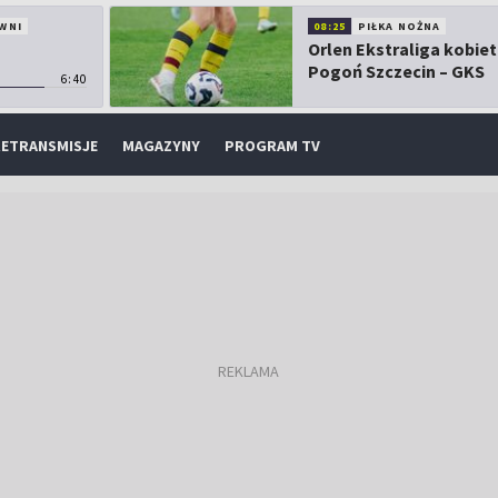
WNI
08:25
PIŁKA NOŻNA
Orlen Ekstraliga kobiet
Pogoń Szczecin – GKS
6:40
Górnik Łęczna
ETRANSMISJE
MAGAZYNY
PROGRAM TV