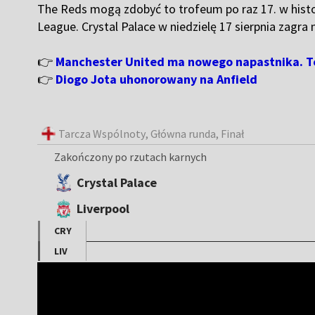
The Reds mogą zdobyć to trofeum po raz 17. w histo
League. Crystal Palace w niedzielę 17 sierpnia zagra 
👉
Manchester United ma nowego napastnika. To
👉
Diogo Jota uhonorowany na Anfield
Tarcza Wspólnoty
, Główna runda, Finał
Zakończony po rzutach karnych
Crystal Palace
Liverpool
CRY
LIV