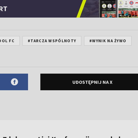
RT
OOL FC
#TARCZA WSPÓLNOTY
#WYNIK NA ŻYWO
UDOSTĘPNIJ NA X