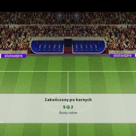
Zakończony po karnych
5
2
Rzuty rożne