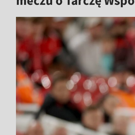
meczu o Tarczę Wspól