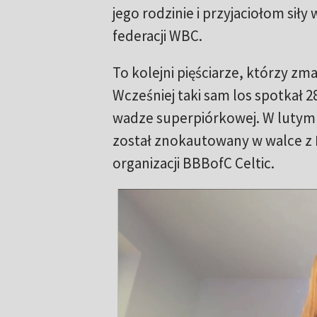
jego rodzinie i przyjaciołom sił
federacji WBC.
To kolejni pięściarze, którzy z
Wcześniej taki sam los spotkał 2
wadze superpiórkowej. W lutym 
został znokautowany w walce z
organizacji BBBofC Celtic.