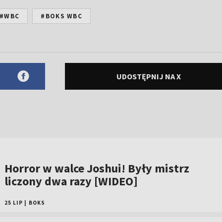
#WBC
#BOKS WBC
UDOSTĘPNIJ NA X
Horror w walce Joshui! Były mistrz
liczony dwa razy [WIDEO]
25 LIP
|
BOKS