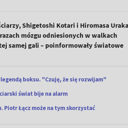
ciarzy, Shigetoshi Kotari i Hiromasa Urak
 urazach mózgu odniesionych w walkach
tej samej gali – poinformowały światowe
 legendą boksu. "Czuję, że się rozwijam"
iarski świat bije na alarm
u. Piotr Łącz może na tym skorzystać