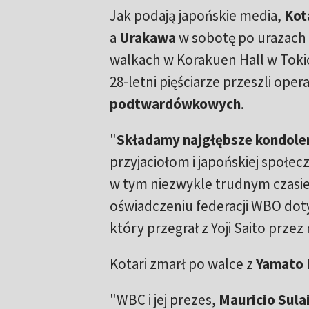
Jak podają japońskie media,
Kot
a
Urakawa
w sobotę po urazach
walkach w Korakuen Hall w Tokio 
28-letni pięściarze przeszli oper
podtwardówkowych
.
"
Składamy najgłębsze kondole
przyjaciołom i japońskiej społec
w tym niezwykle trudnym czasie
oświadczeniu federacji WBO do
który przegrał z Yoji Saito przez
Kotari zmarł po walce z
Yamato 
"WBC i jej prezes,
Mauricio Sul