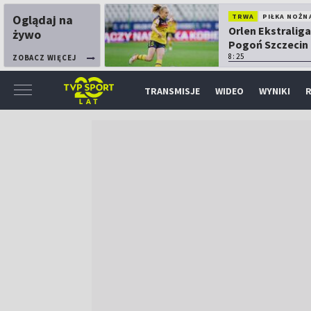
Oglądaj na
TRWA
PIŁKA NOŻN
Orlen Ekstraliga
żywo
Pogoń Szczecin
Górnik Łęczna
8:25
ZOBACZ WIĘCEJ
TRANSMISJE
WIDEO
WYNIKI
R