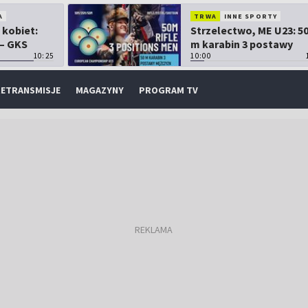
A
TRWA
INNE SPORTY
 kobiet:
Strzelectwo, ME U23: 5
 – GKS
m karabin 3 postawy
10:25
mężczyzn
10:00
ETRANSMISJE
MAGAZYNY
PROGRAM TV