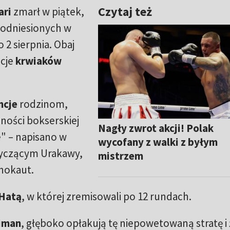
Czytaj też
ari
zmarł w piątek,
 odniesionych w
2 sierpnia. Obaj
acje
krwiaków
ncje
rodzinom,
zności bokserskiej
Nagły zwrot akcji! Polak
" – napisano w
wycofany z walki z byłym
tyczącym Urakawy,
mistrzem
 nokaut.
Hatą
, w której zremisowali po 12 rundach.
aiman
, głęboko opłakują tę niepowetowaną stratę i