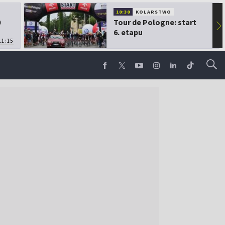
10:30
KOLARSTWO
0
Tour de Pologne: start
▶
6. etapu
11:15