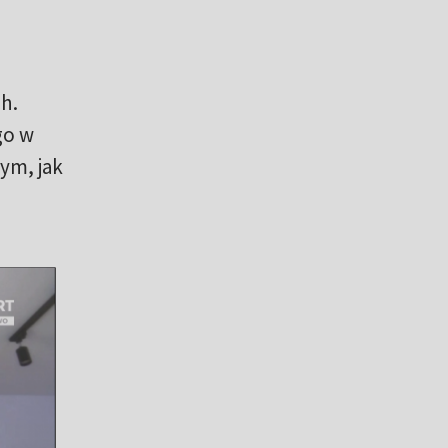
h.
go w
ym, jak