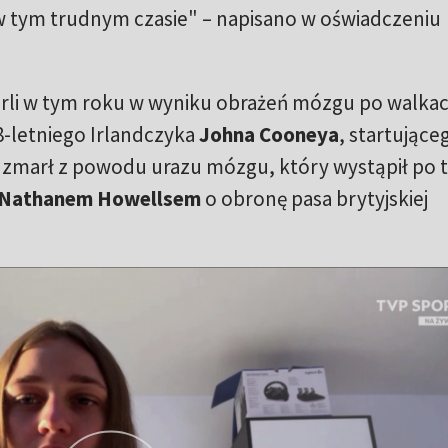
y w tym trudnym czasie" – napisano w oświadczeniu
marli w tym roku w wyniku obrażeń mózgu po walkac
8-letniego Irlandczyka
Johna Cooneya
, startujące
zmarł z powodu urazu mózgu, który wystąpił po t
Nathanem Howellsem
o obronę pasa brytyjskiej