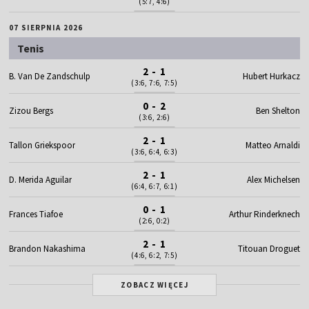
(5:7, 4:6)
07 SIERPNIA 2026
Tenis
2 - 1
B. Van De Zandschulp
Hubert Hurkacz
(3:6, 7:6, 7:5)
0 - 2
Zizou Bergs
Ben Shelton
(3:6, 2:6)
2 - 1
Tallon Griekspoor
Matteo Arnaldi
(3:6, 6:4, 6:3)
2 - 1
D. Merida Aguilar
Alex Michelsen
(6:4, 6:7, 6:1)
0 - 1
Frances Tiafoe
Arthur Rinderknech
(2:6, 0:2)
2 - 1
Brandon Nakashima
Titouan Droguet
(4:6, 6:2, 7:5)
ZOBACZ WIĘCEJ