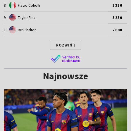
8
Flavio Cobolli
3330
9
Taylor Fritz
3230
10
Ben Shelton
2680
ROZWIŃ
Najnowsze