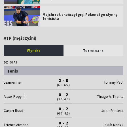
Majchrzak skończył grę! Pokonał go słynny
tenisista
ATP (mężczyźni)
Wyniki
Terminarz
DZISIAJ
Tenis
2 - 0
Learner Tien
Tommy Paul
(6:3, 6:2)
0 - 2
Alexei Popyrin
Thiago A. Tirante
(3:6, 4:6)
0 - 2
Casper Ruud
Joao Fonseca
(6:7, 3:6)
0 - 2
Terence Atmane
Jakub Mensik