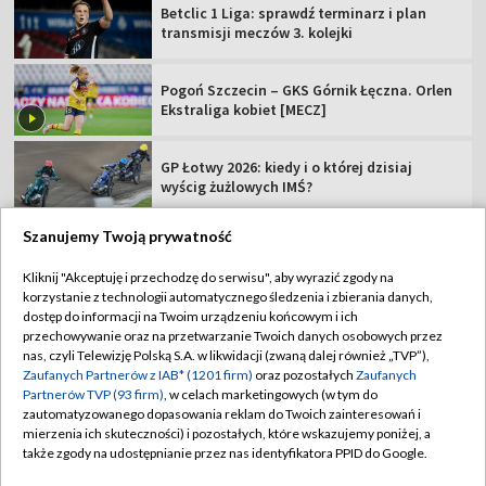
Betclic 1 Liga: sprawdź terminarz i plan
transmisji meczów 3. kolejki
Pogoń Szczecin – GKS Górnik Łęczna. Orlen
Ekstraliga kobiet [MECZ]
GP Łotwy 2026: kiedy i o której dzisiaj
wyścig żużlowych IMŚ?
Szanujemy Twoją prywatność
Kliknij "Akceptuję i przechodzę do serwisu", aby wyrazić zgody na
korzystanie z technologii automatycznego śledzenia i zbierania danych,
TVP
dostęp do informacji na Twoim urządzeniu końcowym i ich
Abonament TVP
Regulamin TVP
przechowywanie oraz na przetwarzanie Twoich danych osobowych przez
nas, czyli Telewizję Polską S.A. w likwidacji (zwaną dalej również „TVP”),
Polityka prywatności
Sklep TVP
Zaufanych Partnerów z IAB* (1201 firm)
oraz pozostałych
Zaufanych
Partnerów TVP (93 firm)
, w celach marketingowych (w tym do
Biuro Reklamy
Moje zgody
zautomatyzowanego dopasowania reklam do Twoich zainteresowań i
mierzenia ich skuteczności) i pozostałych, które wskazujemy poniżej, a
Oferta Handlowa
Biuro reklamy
także zgody na udostępnianie przez nas identyfikatora PPID do Google.
Telegazeta ogłoszenia
Kontakt