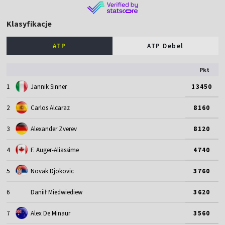
Klasyfikacje
ATP
ATP Debel
Pkt
1
Jannik Sinner
13450
2
Carlos Alcaraz
8160
3
Alexander Zverev
8120
4
F. Auger-Aliassime
4740
5
Novak Djokovic
3760
6
Daniił Miedwiediew
3620
7
Alex De Minaur
3560