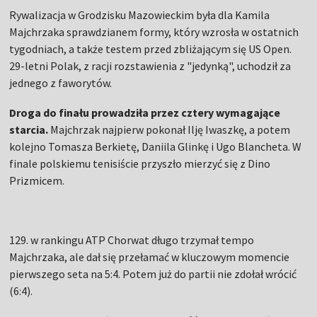
Rywalizacja w Grodzisku Mazowieckim była dla Kamila
Majchrzaka sprawdzianem formy, który wzrosła w ostatnich
tygodniach, a także testem przed zbliżającym się US Open.
29-letni Polak, z racji rozstawienia z "jedynką", uchodził za
jednego z faworytów.
Droga do finału prowadziła przez cztery wymagające
starcia.
Majchrzak najpierw pokonał Ilję Iwaszkę, a potem
kolejno Tomasza Berkietę, Daniila Glinkę i Ugo Blancheta. W
finale polskiemu tenisiście przyszło mierzyć się z Dino
Prizmicem.
129. w rankingu ATP Chorwat długo trzymał tempo
Majchrzaka, ale dał się przełamać w kluczowym momencie
pierwszego seta na 5:4. Potem już do partii nie zdołał wrócić
(6:4).