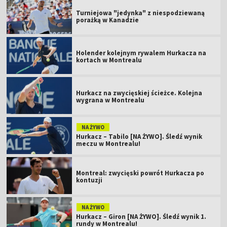
Turniejowa "jedynka" z niespodziewaną
porażką w Kanadzie
Holender kolejnym rywalem Hurkacza na
kortach w Montrealu
Hurkacz na zwycięskiej ścieżce. Kolejna
wygrana w Montrealu
NA ŻYWO
Hurkacz – Tabilo [NA ŻYWO]. Śledź wynik
meczu w Montrealu!
Montreal: zwycięski powrót Hurkacza po
kontuzji
NA ŻYWO
Hurkacz – Giron [NA ŻYWO]. Śledź wynik 1.
rundy w Montrealu!