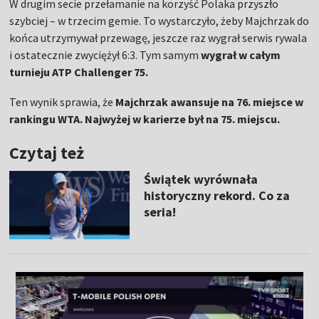
W drugim secie przełamanie na korzyść Polaka przyszło
szybciej – w trzecim gemie. To wystarczyło, żeby Majchrzak do
końca utrzymywał przewagę, jeszcze raz wygrał serwis rywala
i ostatecznie zwyciężył 6:3. Tym samym
wygrał w całym
turnieju ATP Challenger 75.
Ten wynik sprawia, że
Majchrzak awansuje na 76. miejsce w
rankingu WTA. Najwyżej w karierze był na 75. miejscu.
Czytaj też
Świątek wyrównała
historyczny rekord. Co za
seria!