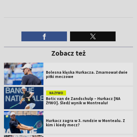
Zobacz też
Bolesna klęska Hurkacza. Zmarnował dwie
piłki meczowe
NA ŻYWO
Botic van de Zandschulp – Hurkacz [NA
ŻYWO]. Śledź wynik w Montrealu!
Hurkacz zagra w 3. rundzie w Montealu. Z
kim i kiedy mecz?