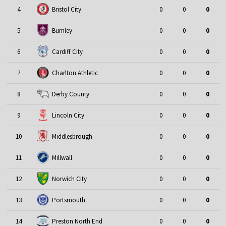
4
Bristol City
0
0
0
5
Burnley
0
0
0
6
Cardiff City
0
0
0
7
Charlton Athletic
0
0
0
8
Derby County
0
0
0
9
Lincoln City
0
0
0
10
Middlesbrough
0
0
0
11
Millwall
0
0
0
12
Norwich City
0
0
0
13
Portsmouth
0
0
0
14
Preston North End
0
0
0