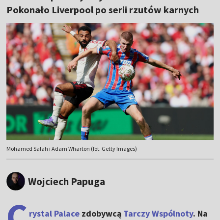
Pokonało Liverpool po serii rzutów karnych
Mohamed Salah i Adam Wharton (fot. Getty Images)
Wojciech Papuga
C
rystal Palace
zdobywcą
Tarczy Wspólnoty
. Na