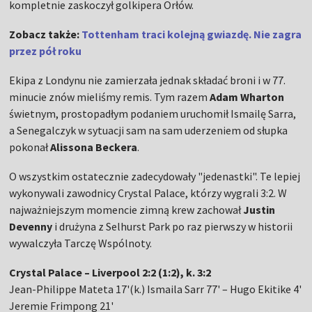
kompletnie zaskoczył golkipera Orłów.
Zobacz także:
Tottenham traci kolejną gwiazdę. Nie zagra
przez pół roku
Ekipa z Londynu nie zamierzała jednak składać broni i w 77.
minucie znów mieliśmy remis. Tym razem
Adam Wharton
świetnym, prostopadłym podaniem uruchomił Ismailę Sarra,
a Senegalczyk w sytuacji sam na sam uderzeniem od słupka
pokonał
Alissona Beckera
.
O wszystkim ostatecznie zadecydowały "jedenastki". Te lepiej
wykonywali zawodnicy Crystal Palace, którzy wygrali 3:2. W
najważniejszym momencie zimną krew zachował
Justin
Devenny
i drużyna z Selhurst Park po raz pierwszy w historii
wywalczyła Tarczę Wspólnoty.
Crystal Palace – Liverpool 2:2 (1:2), k. 3:2
Jean-Philippe Mateta 17'(k.) Ismaila Sarr 77' – Hugo Ekitike 4'
Jeremie Frimpong 21'