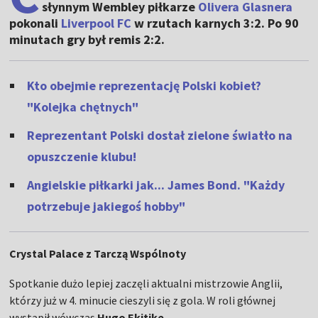
słynnym Wembley piłkarze
Olivera Glasnera
pokonali
Liverpool FC
w rzutach karnych 3:2. Po 90
minutach gry był remis 2:2.
Kto obejmie reprezentację Polski kobiet?
"Kolejka chętnych"
Reprezentant Polski dostał zielone światło na
opuszczenie klubu!
Angielskie piłkarki jak... James Bond. "Każdy
potrzebuje jakiegoś hobby"
Crystal Palace z Tarczą Wspólnoty
Spotkanie dużo lepiej zaczęli aktualni mistrzowie Anglii,
którzy już w 4. minucie cieszyli się z gola. W roli głównej
wystąpił wówczas
Hugo Ekitike
.