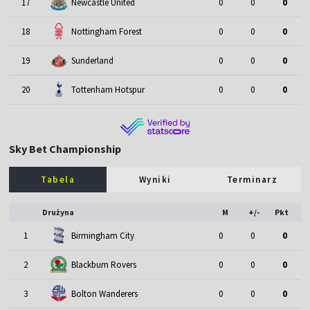
17
Newcastle United
0
0
0
18
Nottingham Forest
0
0
0
19
Sunderland
0
0
0
20
Tottenham Hotspur
0
0
0
Sky Bet Championship
Tabela
Wyniki
Terminarz
Drużyna
M
+/-
Pkt
1
Birmingham City
0
0
0
2
Blackburn Rovers
0
0
0
3
Bolton Wanderers
0
0
0