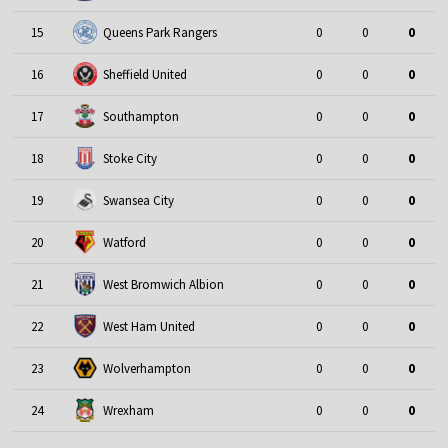
15
Queens Park Rangers
0
0
0
16
Sheffield United
0
0
0
17
Southampton
0
0
0
18
Stoke City
0
0
0
19
Swansea City
0
0
0
20
Watford
0
0
0
21
West Bromwich Albion
0
0
0
22
West Ham United
0
0
0
23
Wolverhampton
0
0
0
24
Wrexham
0
0
0