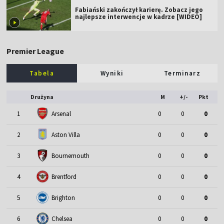
Fabiański zakończył karierę. Zobacz jego
najlepsze interwencje w kadrze [WIDEO]
Premier League
Tabela
Wyniki
Terminarz
Drużyna
M
+/-
Pkt
1
Arsenal
0
0
0
2
Aston Villa
0
0
0
3
Bournemouth
0
0
0
4
Brentford
0
0
0
5
Brighton
0
0
0
6
Chelsea
0
0
0