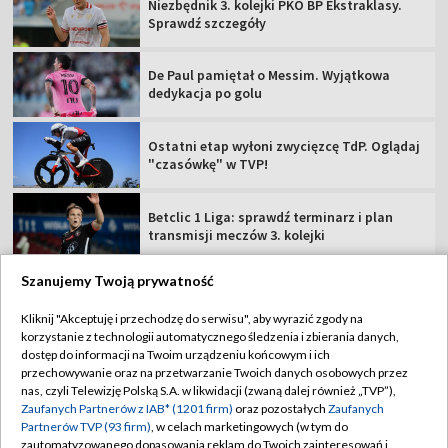
Niezbędnik 3. kolejki PKO BP Ekstraklasy.
Sprawdź szczegóły
De Paul pamiętał o Messim. Wyjątkowa
dedykacja po golu
Ostatni etap wyłoni zwycięzcę TdP. Oglądaj
"czasówkę" w TVP!
Betclic 1 Liga: sprawdź terminarz i plan
transmisji meczów 3. kolejki
Szanujemy Twoją prywatność
Kliknij "Akceptuję i przechodzę do serwisu", aby wyrazić zgody na
korzystanie z technologii automatycznego śledzenia i zbierania danych,
TVP
dostęp do informacji na Twoim urządzeniu końcowym i ich
Abonament TVP
Regulamin TVP
przechowywanie oraz na przetwarzanie Twoich danych osobowych przez
nas, czyli Telewizję Polską S.A. w likwidacji (zwaną dalej również „TVP”),
Polityka prywatności
Sklep TVP
Zaufanych Partnerów z IAB* (1201 firm)
oraz pozostałych
Zaufanych
Partnerów TVP (93 firm)
, w celach marketingowych (w tym do
Biuro Reklamy
Moje zgody
zautomatyzowanego dopasowania reklam do Twoich zainteresowań i