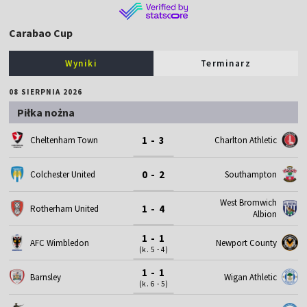
Carabao Cup
Wyniki
Terminarz
08 SIERPNIA 2026
Piłka nożna
1 - 3
Cheltenham Town
Charlton Athletic
0 - 2
Colchester United
Southampton
West Bromwich
1 - 4
Rotherham United
Albion
1 - 1
AFC Wimbledon
Newport County
(k. 5 - 4)
1 - 1
Barnsley
Wigan Athletic
(k. 6 - 5)