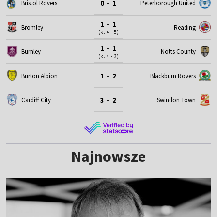
0 - 1
Bristol Rovers
Peterborough United
1 - 1
Bromley
Reading
(k. 4 - 5)
1 - 1
Burnley
Notts County
(k. 4 - 3)
1 - 2
Burton Albion
Blackburn Rovers
3 - 2
Cardiff City
Swindon Town
Najnowsze