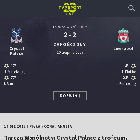
TARCZA WSPÓLNOTY
2 - 2
ZAKOŃCZONY
Crystal
Liverpool
10 sierpnia 2025
Palace
17'
4'
J. Mateta
(k.)
H. Ekitike
77'
21'
I. Sarr
J. Frimpong
ROZWIŃ
10 SIE 2025
|
PIŁKA NOŻNA
/
ANGLIA
Tarcza Wspólnoty: Crystal Palace z trofeum.