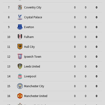
7
Coventry City
0
0
0
8
Crystal Palace
0
0
0
9
Everton
0
0
0
10
Fulham
0
0
0
11
Hull City
0
0
0
12
Ipswich Town
0
0
0
13
Leeds United
0
0
0
14
Liverpool
0
0
0
15
Manchester City
0
0
0
16
Manchester United
0
0
0