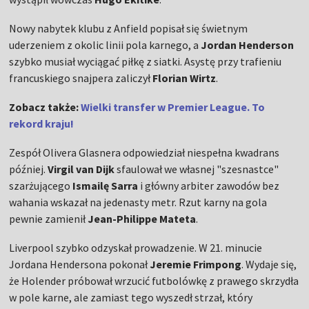
Nowy nabytek klubu z Anfield popisał się świetnym
uderzeniem z okolic linii pola karnego, a
Jordan Henderson
szybko musiał wyciągać piłkę z siatki. Asystę przy trafieniu
francuskiego snajpera zaliczył
Florian Wirtz
.
Zobacz także:
Wielki transfer w Premier League. To
rekord kraju!
Zespół Olivera Glasnera odpowiedział niespełna kwadrans
później.
Virgil van Dijk
sfaulował we własnej "szesnastce"
szarżującego
Ismailę Sarra
i główny arbiter zawodów bez
wahania wskazał na jedenasty metr. Rzut karny na gola
pewnie zamienił
Jean-Philippe Mateta
.
Liverpool szybko odzyskał prowadzenie. W 21. minucie
Jordana Hendersona pokonał
Jeremie Frimpong
. Wydaje się,
że Holender próbował wrzucić futbolówkę z prawego skrzydła
w pole karne, ale zamiast tego wyszedł strzał, który