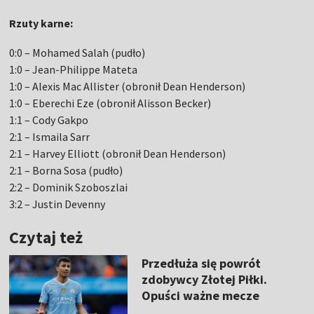
Rzuty karne:
0:0 – Mohamed Salah (pudło)
1:0 – Jean-Philippe Mateta
1:0 – Alexis Mac Allister (obronił Dean Henderson)
1:0 – Eberechi Eze (obronił Alisson Becker)
1:1 – Cody Gakpo
2:1 – Ismaila Sarr
2:1 – Harvey Elliott (obronił Dean Henderson)
2:1 – Borna Sosa (pudło)
2:2 – Dominik Szoboszlai
3:2 – Justin Devenny
Czytaj też
Przedłuża się powrót
zdobywcy Złotej Piłki.
Opuści ważne mecze