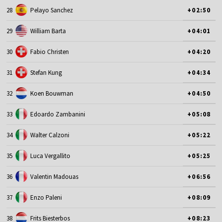
28
Pelayo Sanchez
+02:50
29
William Barta
+04:01
30
Fabio Christen
+04:20
31
Stefan Kung
+04:34
32
Koen Bouwman
+04:50
33
Edoardo Zambanini
+05:08
34
Walter Calzoni
+05:22
35
Luca Vergallito
+05:25
36
Valentin Madouas
+06:56
37
Enzo Paleni
+08:09
38
Frits Biesterbos
+08:23