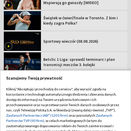
Wspierają go gwiazdy [WIDEO]
Świątek w ćwierćfinale w Toronto. Z kim i
kiedy zagra Polka?
Sportowy wieczór (08.08.2026)
Betclic 1 Liga: sprawdź terminarz i plan
transmisji meczów 3. kolejki
Szanujemy Twoją prywatność
Kliknij "Akceptuję i przechodzę do serwisu", aby wyrazić zgody na
korzystanie z technologii automatycznego śledzenia i zbierania danych,
TVP
dostęp do informacji na Twoim urządzeniu końcowym i ich
Abonament TVP
Regulamin TVP
przechowywanie oraz na przetwarzanie Twoich danych osobowych przez
nas, czyli Telewizję Polską S.A. w likwidacji (zwaną dalej również „TVP”),
Polityka prywatności
Sklep TVP
Zaufanych Partnerów z IAB* (1201 firm)
oraz pozostałych
Zaufanych
Partnerów TVP (93 firm)
, w celach marketingowych (w tym do
Biuro Reklamy
Moje zgody
zautomatyzowanego dopasowania reklam do Twoich zainteresowań i