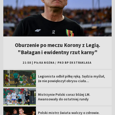
Oburzenie po meczu Korony z Legią.
"Bałagan i ewidentny rzut karny"
21:58
|
PIŁKA NOŻNA
/
PKO BP EKSTRAKLASA
Legionista odbił piłkę ręką. Sędzia myślał,
że nie powiększył obrysu ciała...
Mistrzynie Polski coraz bliżej LM.
Awansowały do ostatniej rundy
Polski mistrz świata walczy o zdrowie.