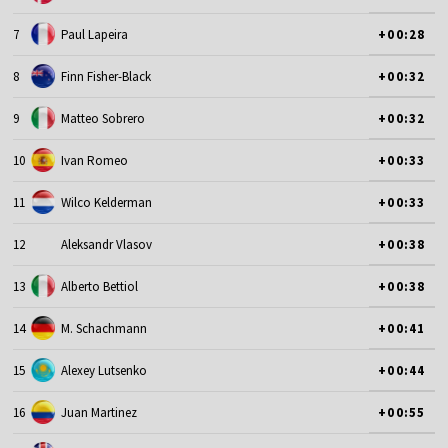
7
Paul Lapeira
+00:28
8
Finn Fisher-Black
+00:32
9
Matteo Sobrero
+00:32
10
Ivan Romeo
+00:33
11
Wilco Kelderman
+00:33
12
Aleksandr Vlasov
+00:38
13
Alberto Bettiol
+00:38
14
M. Schachmann
+00:41
15
Alexey Lutsenko
+00:44
16
Juan Martinez
+00:55