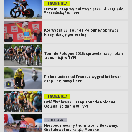
TRANSMISJA
Ostatni etap wyłoni zwycięzcę TdP. Oglądaj
"czasówkę" w TVP!
Kto wygra 83. Tour de Pologne? Sprawdź
klasyfikację generalną!
Tour de Pologne 2026: sprawdź trasę i plan
transmisji w TVP!
Piękna ucieczka! Francuz wygrał królewski
etap TdP, nowy lider
TRANSMISJA
Dziś "królewski" etap Tour de Pologne.
Oglądaj ściganie w TVP!
POLECAMY
Niespodziewany triumfator z Bukowiny.
Gratulował mu książę Monako