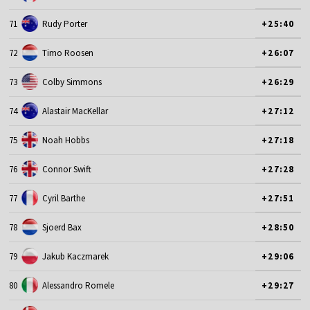
71
Rudy Porter
+25:40
72
Timo Roosen
+26:07
73
Colby Simmons
+26:29
74
Alastair MacKellar
+27:12
75
Noah Hobbs
+27:18
76
Connor Swift
+27:28
77
Cyril Barthe
+27:51
78
Sjoerd Bax
+28:50
79
Jakub Kaczmarek
+29:06
80
Alessandro Romele
+29:27