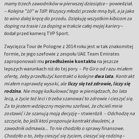
mamy trzech zawodników w pierwszej dziesiątce
– powiedział.
– Kolejna "10" w TdP. Wszyscy młodzi przede mną byli, a ja jako
to wino dalej kręcę do przodu. Dziękuję wszystkim kibicom za
doping na trasie i za doping w trakcie całej mojej kariery
–
dodał przed kamerą TVP Sport.
Zwycięzca Tour de Pologne z 2014 roku jest w tak znakomitej
formie, że jego szefowie z zespołu UAE Team Emirates
zaproponowali mu
przedłużenie kontaktu
na jeszcze
lepszych warunkach niż do tej pory.
– Po Giro od razu miałem
ofertę, żeby przedłużyć kontrakt o kolejne
dwa lata
. Kontrakt
miałem naprawdę wysoki, ale
liczy się też zdrowie, liczy się
rodzina
. Nie mogę kalkulować tego w pieniądzach, bo lata
lecą, a życie też leci i trzeba szanować to zdrowie i cieszyć się.
Za to jestem wdzięczny mojemu szefowi, że chcieli mnie
zostawić i że szanują moją decyzję
– stwierdził.
– Odchodzę na
szczycie, bo jeśli ktoś proponuje kontrakt dwuletni, a
zawodnik odmawia... To nie chodziło o sprawy finansowe.
Chodziło o to, żeby cieszyć się życiem, cieszyć się rodziną
–