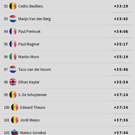
92
Cedric Beullens
+33:29
93
Marijn Van den Berg
+33:43
94
Paul Penhoet
+34:06
95
Paul Magnier
+35:17
96
Manlio Moro
+35:19
97
Taco van der Hoorn
+35:46
98
Ethan Hayter
+35:54
99
S. De Schuyteneer
+37:24
100
Edward Theuns
+37:34
101
Jordi Meeus
+37:36
102
Matevz Govekar
+37:44