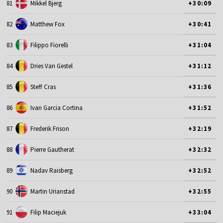
81
Mikkel Bjerg
+30:09
82
Matthew Fox
+30:41
83
Filippo Fiorelli
+31:04
84
Dries Van Gestel
+31:12
85
Steff Cras
+31:36
86
Ivan Garcia Cortina
+31:52
87
Frederik Frison
+32:19
88
Pierre Gautherat
+32:32
89
Nadav Raisberg
+32:52
90
Martin Urianstad
+32:55
91
Filip Maciejuk
+33:04