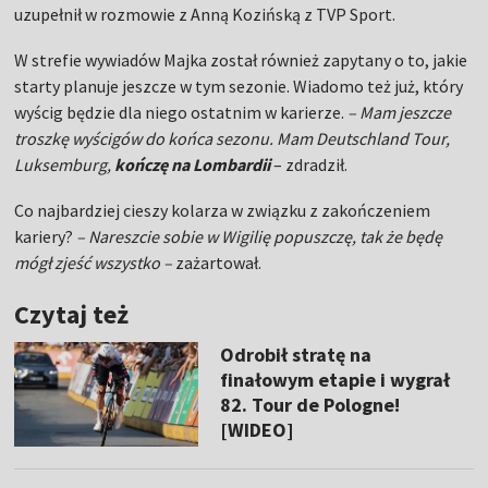
uzupełnił w rozmowie z Anną Kozińską z TVP Sport.
W strefie wywiadów Majka został również zapytany o to, jakie
starty planuje jeszcze w tym sezonie. Wiadomo też już, który
wyścig będzie dla niego ostatnim w karierze.
– Mam jeszcze
troszkę wyścigów do końca sezonu. Mam Deutschland Tour,
Luksemburg,
kończę na Lombardii
– zdradził.
Co najbardziej cieszy kolarza w związku z zakończeniem
kariery?
– Nareszcie sobie w Wigilię popuszczę, tak że będę
mógł zjeść wszystko –
zażartował.
Czytaj też
Odrobił stratę na
finałowym etapie i wygrał
82. Tour de Pologne!
[WIDEO]