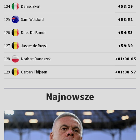
124
Daniel Skerl
+53:29
125
Sam Welsford
+53:52
126
Dries De Bondt
+54:53
127
Jasper de Buyst
+59:39
128
Norbert Banaszek
+01:00:05
129
Gerben Thijssen
+01:08:57
Najnowsze