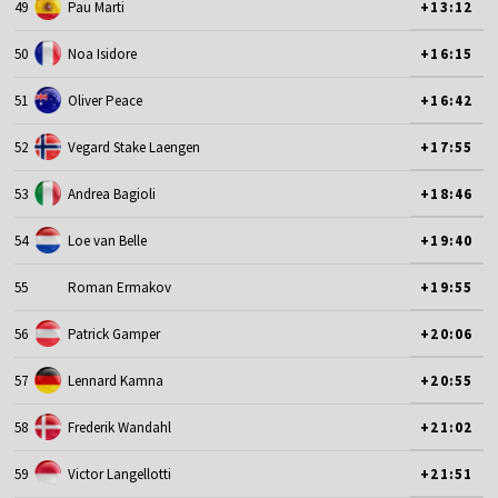
49
Pau Marti
+13:12
50
Noa Isidore
+16:15
51
Oliver Peace
+16:42
52
Vegard Stake Laengen
+17:55
53
Andrea Bagioli
+18:46
54
Loe van Belle
+19:40
55
Roman Ermakov
+19:55
56
Patrick Gamper
+20:06
57
Lennard Kamna
+20:55
58
Frederik Wandahl
+21:02
59
Victor Langellotti
+21:51