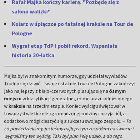
Rafał Majka kończy karierę. "Pozbędę się z
salonu walizki"
Kolarz w śpiączce po fatalnej kraksie na Tour de
Pologne
Wygrał etap TdP i pobił rekord. Wspaniała
historia 20-latka
Majka był w znakomitym humorze, gdy udzielał wywiadów.
Trudno się dziwić – swoje ostatnie Tour de Pologne zakończył
jako najlepszy z biało-czerwonych plasując się na
ósmym
miejscu
w klasyfikacji generalnej, mimo urazu odniesionego
w
kraksie
na trzecim etapie. Koniec wyścigu świętował w
towarzystwie licznie zgromadzonej rodziny i przyjaciół, a
dodatkowo mógł cieszyć się z sukcesu swojego zespołu.
– To
co powiedzieliśmy, jesteśmy najlepszym zespołem na świecie i
wygraliśmy ten wyścig. Taki był plan i się udało, a do tego