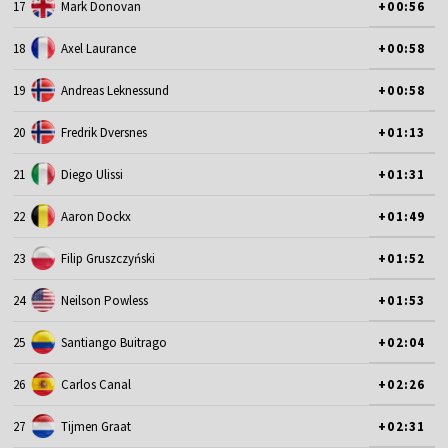
17
Mark Donovan
+00:56
18
Axel Laurance
+00:58
19
Andreas Leknessund
+00:58
20
Fredrik Dversnes
+01:13
21
Diego Ulissi
+01:31
22
Aaron Dockx
+01:49
23
Filip Gruszczyński
+01:52
24
Neilson Powless
+01:53
25
Santiango Buitrago
+02:04
26
Carlos Canal
+02:26
27
Tijmen Graat
+02:31