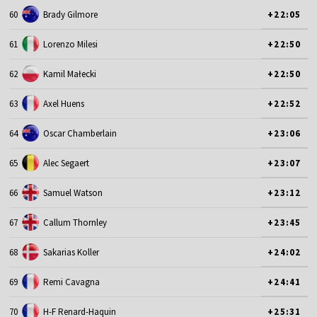
60
Brady Gilmore
+22:05
61
Lorenzo Milesi
+22:50
62
Kamil Małecki
+22:50
63
Axel Huens
+22:52
64
Oscar Chamberlain
+23:06
65
Alec Segaert
+23:07
66
Samuel Watson
+23:12
67
Callum Thornley
+23:45
68
Sakarias Koller
+24:02
69
Remi Cavagna
+24:41
70
H-F Renard-Haquin
+25:31