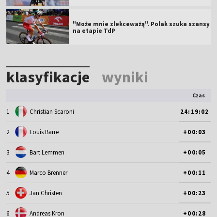
"Może mnie zlekceważą". Polak szuka szansy
na etapie TdP
klasyfikacje
wyniki
Czas
1
Christian Scaroni
24:19:02
2
Louis Barre
+00:03
3
Bart Lemmen
+00:05
4
Marco Brenner
+00:11
5
Jan Christen
+00:23
6
Andreas Kron
+00:28