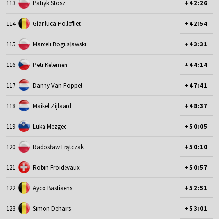
113
Patryk Stosz
+42:26
114
Gianluca Pollefliet
+42:54
115
Marceli Bogusławski
+43:31
116
Petr Kelemen
+44:14
117
Danny Van Poppel
+47:41
118
Maikel Zijlaard
+48:37
119
Luka Mezgec
+50:05
120
Radosław Frątczak
+50:10
121
Robin Froidevaux
+50:57
122
Ayco Bastiaens
+52:51
123
Simon Dehairs
+53:01