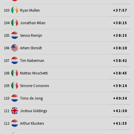
103
Ryan Mullen
+37:57
104
Jonathan Milan
+38:15
105
Senna Remijn
+38:15
106
Artem Shmidt
+38:20
107
Tim Naberman
+38:42
108
Matteo Moschetti
+38:45
109
Simone Consonni
+39:24
110
Timo de Jong
+40:34
111
Joshua Giddings
+41:30
112
Arthur Kluckers
+41:35