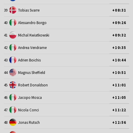
39
Tobias Svarre
+08:31
40
Alessandro Borgo
+09:26
41
Michal Kwiatkowski
+09:32
42
Andrea Vendrame
+10:35
43
Adrien Boichis
+10:44
44
Magnus Sheffield
+10:51
45
Robert Donaldson
+11:01
46
Jacopo Mosca
+11:05
47
Nicola Conci
+11:22
48
Jonas Rutsch
+12:56