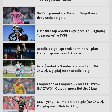
10:13
|
PIŁKA NOŻNA
De Paul pamiętał o Messim. Wyjątkowa
dedykacja po golu
Ostatni etap wyłoni zwycięzcę TdP. Oglądaj
"czasówkę" w TVP!
Betclic 1 Liga: sprawdź terminarz i plan
transmisji meczów 3. kolejki
Avia Świdnik – Sandecja Nowy Sącz [NA
ŻYWO]. Oglądaj mecz Betclic 2 Ligi
Chojniczanka Chojnice – Znicz Pruszków
[NA ŻYWO]. Oglądaj mecz Betclic 2 Ligi
GKS Tychy – Olimpia Grudziądz [NA ŻYWO].
Oglądaj mecz Betclic 2 Ligi