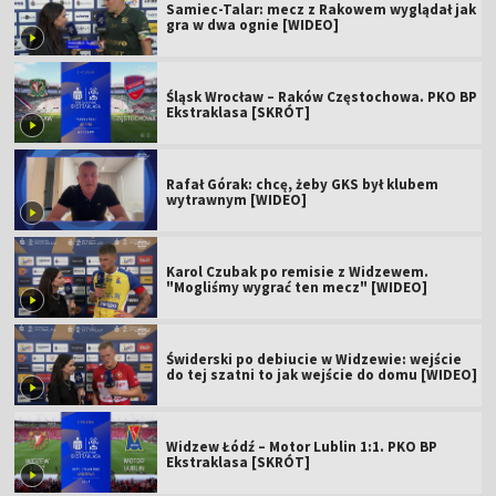
Samiec-Talar: mecz z Rakowem wyglądał jak
gra w dwa ognie [WIDEO]
Śląsk Wrocław – Raków Częstochowa. PKO BP
Ekstraklasa [SKRÓT]
Rafał Górak: chcę, żeby GKS był klubem
wytrawnym [WIDEO]
Karol Czubak po remisie z Widzewem.
"Mogliśmy wygrać ten mecz" [WIDEO]
Świderski po debiucie w Widzewie: wejście
do tej szatni to jak wejście do domu [WIDEO]
Widzew Łódź – Motor Lublin 1:1. PKO BP
Ekstraklasa [SKRÓT]