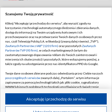
Szanujemy Twoją prywatność
TVP
Kliknij "Akceptuję i przechodzę do serwisu", aby wyrazić zgody na
korzystanie z technologii automatycznego śledzenia i zbierania danych,
Abonament TVP
Regulamin TVP
dostęp do informacji na Twoim urządzeniu końcowym i ich
Polityka prywatności
Sklep TVP
przechowywanie oraz na przetwarzanie Twoich danych osobowych przez
nas, czyli Telewizję Polską S.A. w likwidacji (zwaną dalej również „TVP”),
Biuro Reklamy
Moje zgody
Zaufanych Partnerów z IAB* (1201 firm)
oraz pozostałych
Zaufanych
Partnerów TVP (93 firm)
, w celach marketingowych (w tym do
Oferta Handlowa
Biuro reklamy
zautomatyzowanego dopasowania reklam do Twoich zainteresowań i
mierzenia ich skuteczności) i pozostałych, które wskazujemy poniżej, a
Telegazeta ogłoszenia
Kontakt
także zgody na udostępnianie przez nas identyfikatora PPID do Google.
Emisja w TVP
Twoje dane osobowe zbierane podczas odwiedzania przez Ciebie naszych
Kanały
Rada Programowa
poszczególnych serwisów
zwanych dalej „Portalem”, w tym informacje
zapisywane za pomocą technologii takich jak: pliki cookie, sygnalizatory
Ogłoszenia przetargowe
WWW lub innych podobnych technologii umożliwiających świadczenie
©2026 Telewizja Polska Spółka Akcyjna w likwidacji
dopasowanych i bezpiecznych usług, personalizację treści oraz reklam,
Akademia Telewizyjna
udostępnianie funkcji mediów społecznościowych oraz analizowanie
Akceptuję i przechodzę do serwisu
Informacje o nadawcy
ruchu w Internecie.
Centrum informacji TVP
Twoje dane osobowe zbierane podczas odwiedzania przez Ciebie
Ustawienia zaawansowane