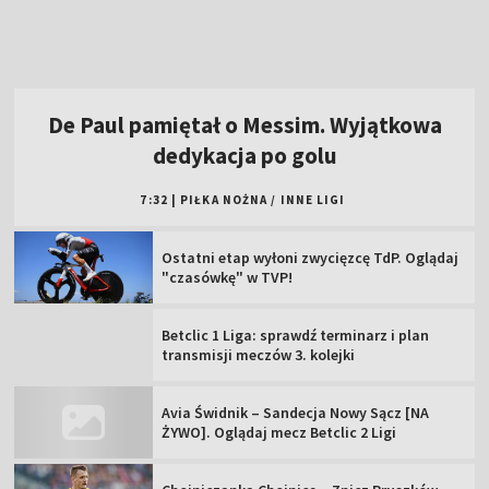
Ostatni etap wyłoni zwycięzcę TdP. Oglądaj
"czasówkę" w TVP!
Betclic 1 Liga: sprawdź terminarz i plan
transmisji meczów 3. kolejki
Avia Świdnik – Sandecja Nowy Sącz [NA
ŻYWO]. Oglądaj mecz Betclic 2 Ligi
Chojniczanka Chojnice – Znicz Pruszków
[NA ŻYWO]. Oglądaj mecz Betclic 2 Ligi
GKS Tychy – Olimpia Grudziądz [NA ŻYWO].
Oglądaj mecz Betclic 2 Ligi
Betclic 2 Liga: sprawdź plan transmisji 3.
kolejki w TVP