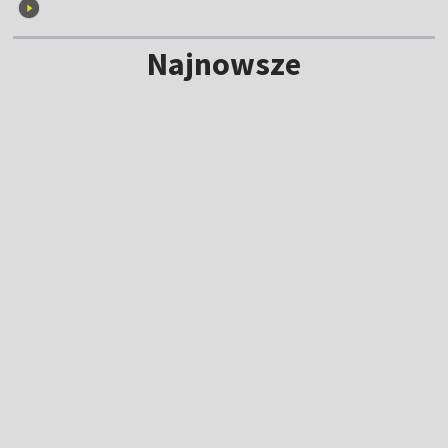
Najnowsze
De Paul pamiętał o Messim. Wyjątkowa
dedykacja po golu
7:32
|
PIŁKA NOŻNA
/
INNE LIGI