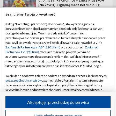
Szanujemy Twoją prywatność
TVP
Kliknij "Akceptuję i przechodzę do serwisu", aby wyrazić zgody na
korzystanie z technologii automatycznego śledzenia i zbierania danych,
Abonament TVP
Regulamin TVP
dostęp do informacji na Twoim urządzeniu końcowym i ich
Polityka prywatności
Sklep TVP
przechowywanie oraz na przetwarzanie Twoich danych osobowych przez
nas, czyli Telewizję Polską S.A. w likwidacji (zwaną dalej również „TVP”),
Biuro Reklamy
Moje zgody
Zaufanych Partnerów z IAB* (1201 firm)
oraz pozostałych
Zaufanych
Partnerów TVP (93 firm)
, w celach marketingowych (w tym do
Oferta Handlowa
Biuro reklamy
zautomatyzowanego dopasowania reklam do Twoich zainteresowań i
mierzenia ich skuteczności) i pozostałych, które wskazujemy poniżej, a
Telegazeta ogłoszenia
Kontakt
także zgody na udostępnianie przez nas identyfikatora PPID do Google.
Emisja w TVP
Twoje dane osobowe zbierane podczas odwiedzania przez Ciebie naszych
Kanały
Rada Programowa
poszczególnych serwisów
zwanych dalej „Portalem”, w tym informacje
zapisywane za pomocą technologii takich jak: pliki cookie, sygnalizatory
Ogłoszenia przetargowe
WWW lub innych podobnych technologii umożliwiających świadczenie
©2026 Telewizja Polska Spółka Akcyjna w likwidacji
dopasowanych i bezpiecznych usług, personalizację treści oraz reklam,
Akademia Telewizyjna
udostępnianie funkcji mediów społecznościowych oraz analizowanie
Akceptuję i przechodzę do serwisu
ruchu w Internecie.
Informacje o nadawcy
Centrum informacji TVP
Twoje dane osobowe zbierane podczas odwiedzania przez Ciebie
Ustawienia zaawansowane