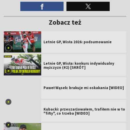
Zobacz też
Letnie GP, Wisła 2026: podsumowanie
Letnie GP, Wisła: konkurs indywidualny
mężczyzn (#2) [SKRÓT]
Paweł Wąsek: brakuje mi oskakania [WIDEO]
Kubacki: przeszarżowałem, trafiłem nie w to
"fifty", co trzeba [WIDEO]