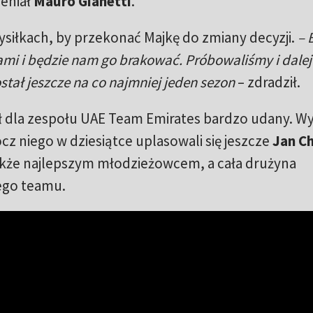
eniał
Mauro Gianetti
.
wysiłkach, by przekonać Majkę do zmiany decyzji.
– 
tami i będzie nam go brakować. Próbowaliśmy i dalej
tał jeszcze na co najmniej jeden sezon
– zdradził.
 dla zespołu UAE Team Emirates bardzo udany. Wy
ócz niego w dziesiątce uplasowali się jeszcze
Jan Ch
także najlepszym młodzieżowcem, a cała drużyna
ego teamu.