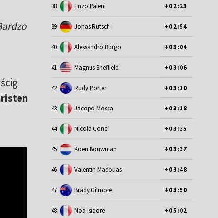
38
Enzo Paleni
+02:23
Bardzo
39
Jonas Rutsch
+02:54
40
Alessandro Borgo
+03:04
41
Magnus Sheffield
+03:06
ścig
42
Rudy Porter
+03:10
risten
43
Jacopo Mosca
+03:18
44
Nicola Conci
+03:35
45
Koen Bouwman
+03:37
46
Valentin Madouas
+03:48
47
Brady Gilmore
+03:50
48
Noa Isidore
+05:02