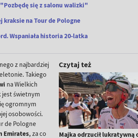
 "Pozbędę się z salonu walizki"
ej kraksie na Tour de Pologne
rd. Wspaniała historia 20-latka
Czytaj też
dnego z najbardziej
letonie. Takiego
wi
na Wielkich
k jest świetnym
 się ogromnym
jej osobowości.
ur de Pologne
 Emirates
, za co
Majka odrzucił lukratywną 