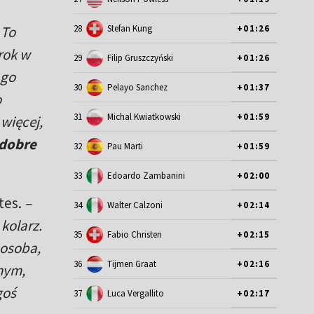
 To
28
Stefan Kung
+01:26
rok w
29
Filip Gruszczyński
+01:26
 go
30
Pelayo Sanchez
+01:37
o
31
Michal Kwiatkowski
+01:59
więcej,
 dobre
32
Pau Marti
+01:59
33
Edoardo Zambanini
+02:00
tes.
–
34
Walter Calzoni
+02:14
 kolarz.
35
Fabio Christen
+02:15
 osoba,
36
Tijmen Graat
+02:16
anym,
goś
37
Luca Vergallito
+02:17