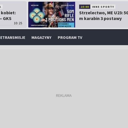
A
10:00
INNE SPORTY
 kobiet:
Strzelectwo, ME U23: 5
 – GKS
m karabin 3 postawy
10:25
mężczyzn
ETRANSMISJE
MAGAZYNY
PROGRAM TV