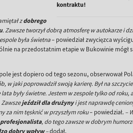
kontraktu!
amiętał z
dobrego
u
. Zawsze tworzył dobrą atmosferę w autokarze i dzi
espole była świetna
– powiedział zwycięzca wyścig
gólnie na przedostatnim etapie w Bukowinie mógł s
ole jest dopiero od tego sezonu, obserwował Pol
b, w jaki poprowadził swoją karierę. Był na szczycie
e lata były świetne. Jestem w zespole tylko od roku, a
t. Zawsze
jeździł dla drużyny
i jest naprawdę cenion
my za nim tęsknić w przyszłym roku
– powiedział.
– W
profesjonalista
, do tego zawsze w dobrym humorz
dzo dobry wpływ
–
dodał.