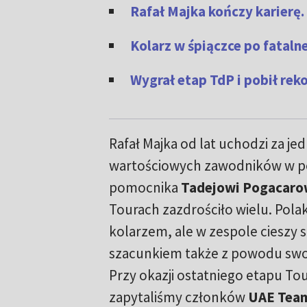
Rafał Majka kończy karierę.
Kolarz w śpiączce po fataln
Wygrał etap TdP i pobił reko
Rafał Majka od lat uchodzi za je
wartościowych zawodników w pe
pomocnika
Tadejowi Pogacaro
Tourach zazdrościło wielu. Pola
kolarzem, ale w zespole cieszy
szacunkiem także z powodu swo
Przy okazji ostatniego etapu To
zapytaliśmy członków
UAE Team