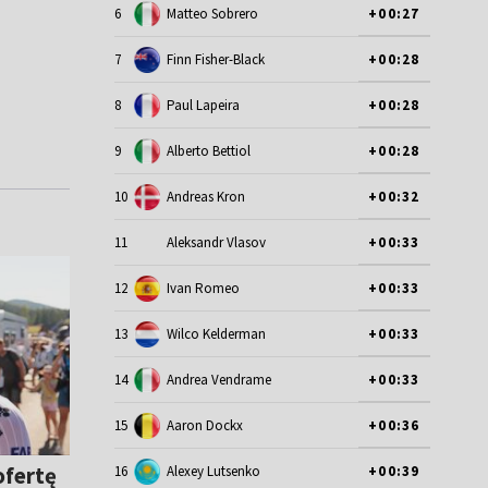
6
Matteo Sobrero
+00:27
7
Finn Fisher-Black
+00:28
8
Paul Lapeira
+00:28
9
Alberto Bettiol
+00:28
10
Andreas Kron
+00:32
11
Aleksandr Vlasov
+00:33
12
Ivan Romeo
+00:33
13
Wilco Kelderman
+00:33
14
Andrea Vendrame
+00:33
15
Aaron Dockx
+00:36
ofertę
16
Alexey Lutsenko
+00:39