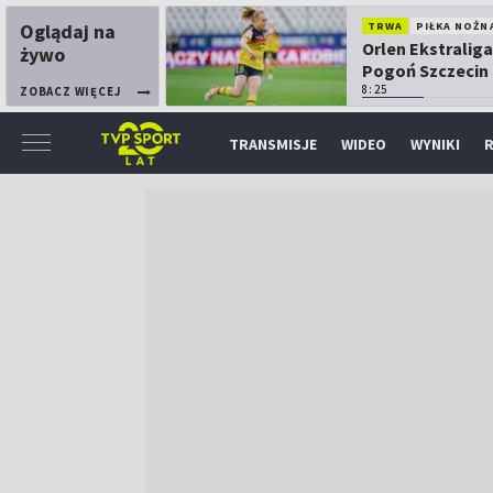
Oglądaj na
TRWA
PIŁKA NOŻN
Orlen Ekstraliga
żywo
Pogoń Szczecin
Górnik Łęczna
8:25
ZOBACZ WIĘCEJ
TRANSMISJE
WIDEO
WYNIKI
R