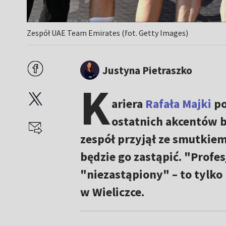
Zespół UAE Team Emirates (fot. Getty Images)
Justyna Pietraszko
K
ariera
Rafała Majki
po
ostatnich akcentów b
zespół przyjął ze smutkie
będzie go zastąpić. "Profe
"niezastąpiony" – to tylko 
w Wieliczce.