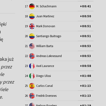
17
M. Schachmann
+00:41
18
Juan Martinez
+00:50
ęki
19
Mark Donovan
+00:51
u
20
Santiango Buitrago
+00:51
ię
21
William Barta
+00:53
22
Andreas Leknessund
+00:53
aka już
 przez
23
Axel Laurance
+00:58
le
24
Diego Ulissi
+01:08
y przez
25
Carlos Canal
+01:13
iele
e.
26
Fredrik Dversnes
+01:13
27
Neilson Powless
+01:19