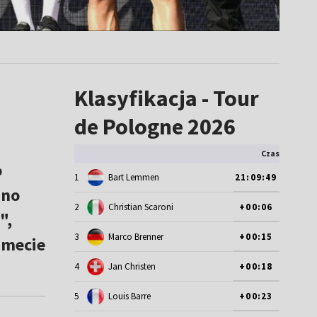
Klasyfikacja - Tour
de Pologne 2026
Czas
o
1
Bart Lemmen
21:09:49
dno
2
Christian Scaroni
+00:06
",
3
Marco Brenner
+00:15
 mecie
4
Jan Christen
+00:18
5
Louis Barre
+00:23