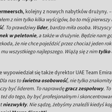
Vermeersch
, kolejny z nowych nabytków drużyny.
–
em z nim tylko kilka wyścigów, bo to mój pierwszy 
ść
. To prawdziwy
lider
, bardzo miła osoba. Wszyscy
nek w peletonie
, a także w drużynie. Będzie nam g
oda, że nie chce pojeździć przez chociaż jeden rok 
ę mu wszystkiego najlepszego. Wiążą się z nim
tylko
 wypowiedział się także dyrektor UAE Team Emira
Dla nas to
świetna osobowość
, nie tylko znakomity
czy być liderem. To naprawdę
gracz zespołowy
. To
le też do tego, by być profesjonalnym i skoncentrow
st
niezwykły
. Nie sądzę, żebyśmy znaleźli kiedyś ko