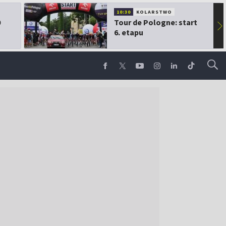
10:30
KOLARSTWO
0
Tour de Pologne: start
▶
6. etapu