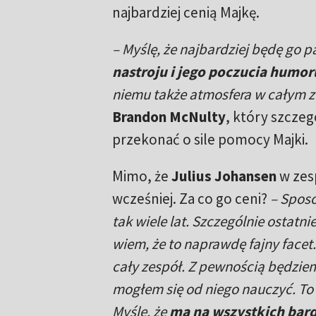
najbardziej cenią Majkę.
– Myślę, że najbardziej będę go p
nastroju i jego poczucia humor
niemu także atmosfera w całym z
Brandon McNulty
, który szcze
przekonać o sile pomocy Majki.
Mimo, że
Julius Johansen
w zesp
wcześniej. Za co go ceni?
– Sposó
tak wiele lat. Szczególnie ostatni
wiem, że to naprawdę fajny face
cały zespół. Z pewnością będzie
mogłem się od niego nauczyć. To
Myślę, że
ma na wszystkich bar