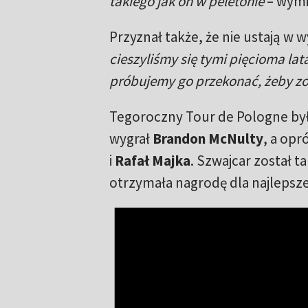
takiego jak on w peletonie
– wymi
Przyznał także, że nie ustają w 
cieszyliśmy się tymi pięcioma la
próbujemy go przekonać, żeby zos
Tegoroczny Tour de Pologne był
wygrał
Brandon McNulty
, a opr
i
Rafał Majka
. Szwajcar został 
otrzymała nagrodę dla najlepsz