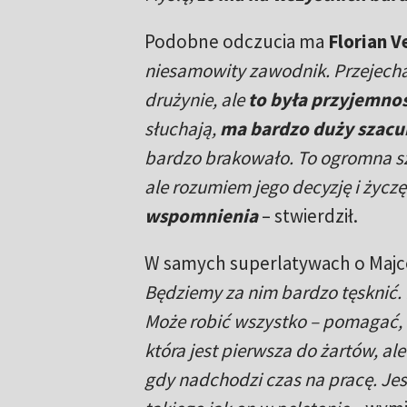
Podobne odczucia ma
Florian 
niesamowity zawodnik. Przejechał
drużynie, ale
to była przyjemno
słuchają,
ma bardzo duży szacu
bardzo brakowało. To ogromna szk
ale rozumiem jego decyzję i życz
wspomnienia
– stwierdził.
W samych superlatywach o Majce
Będziemy za nim bardzo tęsknić. 
Może robić wszystko – pomagać, 
która jest pierwsza do żartów, a
gdy nadchodzi czas na pracę. Je