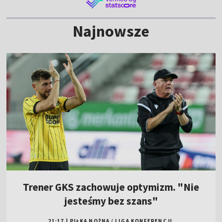
Najnowsze
Trener GKS zachowuje optymizm. "Nie
jesteśmy bez szans"
21:17
|
PIŁKA NOŻNA
/
LIGA KONFERENCJI