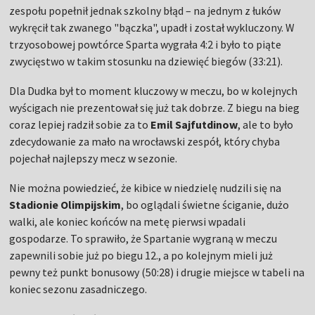
zespołu popełnił jednak szkolny błąd – na jednym z łuków
wykręcił tak zwanego "bączka", upadł i został wykluczony. W
trzyosobowej powtórce Sparta wygrała 4:2 i było to piąte
zwycięstwo w takim stosunku na dziewięć biegów (33:21).
Dla Dudka był to moment kluczowy w meczu, bo w kolejnych
wyścigach nie prezentował się już tak dobrze. Z biegu na bieg
coraz lepiej radził sobie za to
Emil Sajfutdinow
, ale to było
zdecydowanie za mało na wrocławski zespół, który chyba
pojechał najlepszy mecz w sezonie.
Nie można powiedzieć, że kibice w niedzielę nudzili się na
Stadionie Olimpijskim
, bo oglądali świetne ściganie, dużo
walki, ale koniec końców na metę pierwsi wpadali
gospodarze. To sprawiło, że Spartanie wygraną w meczu
zapewnili sobie już po biegu 12., a po kolejnym mieli już
pewny też punkt bonusowy (50:28) i drugie miejsce w tabeli na
koniec sezonu zasadniczego.