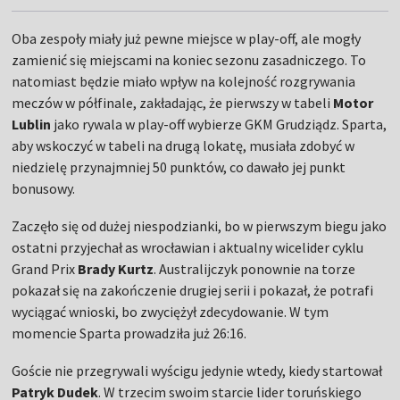
Oba zespoły miały już pewne miejsce w play-off, ale mogły
zamienić się miejscami na koniec sezonu zasadniczego. To
natomiast będzie miało wpływ na kolejność rozgrywania
meczów w półfinale, zakładając, że pierwszy w tabeli
Motor
Lublin
jako rywala w play-off wybierze GKM Grudziądz. Sparta,
aby wskoczyć w tabeli na drugą lokatę, musiała zdobyć w
niedzielę przynajmniej 50 punktów, co dawało jej punkt
bonusowy.
Zaczęło się od dużej niespodzianki, bo w pierwszym biegu jako
ostatni przyjechał as wrocławian i aktualny wicelider cyklu
Grand Prix
Brady Kurtz
. Australijczyk ponownie na torze
pokazał się na zakończenie drugiej serii i pokazał, że potrafi
wyciągać wnioski, bo zwyciężył zdecydowanie. W tym
momencie Sparta prowadziła już 26:16.
Goście nie przegrywali wyścigu jedynie wtedy, kiedy startował
Patryk Dudek
. W trzecim swoim starcie lider toruńskiego