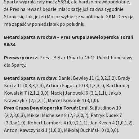
Sparta wygrała cały mecz 56:34, ale bardzo prawdopodobne,
że Pres na rewanż będzie miał okazję już za dwa tygodnie.
Stanie się tak, jeżeli Motor wybierze w półfinale GKM. Decyzja
ma zapaść w poniedziałek po południu.
Betard Sparta Wrocław – Pres Grupa Deweloperska Toruń
56:34
Pierwszy mecz:
Pres – Betard Sparta 49:41. Punkt bonusowy
dla Sparty.
Betard Sparta Wrocław:
Daniel Bewley 11 (1,3,2,3,2), Brady
Kurtz 11 (0,3,3,2,3), Artiom Łaguta 10 (3,1,3,3,-), Bartłomiej
Kowalski 7 (2,1,1,3,0), Maciej Janowski 6 (3,1,1,1), Jakub
Krawczyk 7 (2,2,2,1), Marcel Kowolik 4 (3,1,0).
Pres Grupa Deweloperska Toruń:
Emil Sajfutdinow 10
(2,2,3,0,3), Mikkel Michelsen 8 (2,2,2,0,2), Patryk Dudek 7
(3,3,w,1,0), Robert Lambert 4 (0,0,2,1,1), Jan Kvech 4 (1,0,1,2),
Antoni Kawczyński 1 (1,0,0), Mikołaj Duchiński 0 (0,0,0).