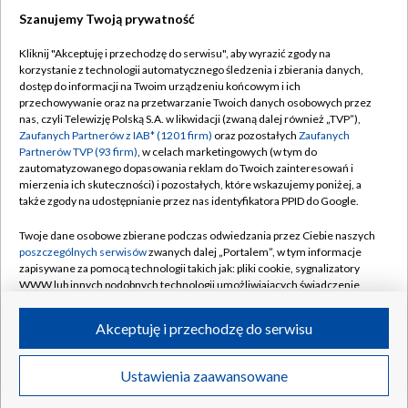
Szanujemy Twoją prywatność
Kliknij "Akceptuję i przechodzę do serwisu", aby wyrazić zgody na
korzystanie z technologii automatycznego śledzenia i zbierania danych,
TVP
dostęp do informacji na Twoim urządzeniu końcowym i ich
Abonament TVP
Regulamin TVP
przechowywanie oraz na przetwarzanie Twoich danych osobowych przez
nas, czyli Telewizję Polską S.A. w likwidacji (zwaną dalej również „TVP”),
Polityka prywatności
Sklep TVP
Zaufanych Partnerów z IAB* (1201 firm)
oraz pozostałych
Zaufanych
Partnerów TVP (93 firm)
, w celach marketingowych (w tym do
Biuro Reklamy
Moje zgody
zautomatyzowanego dopasowania reklam do Twoich zainteresowań i
mierzenia ich skuteczności) i pozostałych, które wskazujemy poniżej, a
Oferta Handlowa
Biuro reklamy
także zgody na udostępnianie przez nas identyfikatora PPID do Google.
Telegazeta ogłoszenia
Kontakt
Twoje dane osobowe zbierane podczas odwiedzania przez Ciebie naszych
Emisja w TVP
poszczególnych serwisów
zwanych dalej „Portalem”, w tym informacje
zapisywane za pomocą technologii takich jak: pliki cookie, sygnalizatory
Kanały
Rada Programowa
WWW lub innych podobnych technologii umożliwiających świadczenie
dopasowanych i bezpiecznych usług, personalizację treści oraz reklam,
Ogłoszenia przetargowe
udostępnianie funkcji mediów społecznościowych oraz analizowanie
©2026 Telewizja Polska Spółka Akcyjna w likwidacji
Akceptuję i przechodzę do serwisu
ruchu w Internecie.
Akademia Telewizyjna
Informacje o nadawcy
Twoje dane osobowe zbierane podczas odwiedzania przez Ciebie
Ustawienia zaawansowane
News
Transmisje
Wideo
Więcej
poszczególnych serwisów
na Portalu, takie jak adresy IP, identyfikatory
Centrum informacji TVP
Twoich urządzeń końcowych i identyfikatory plików cookie, informacje o