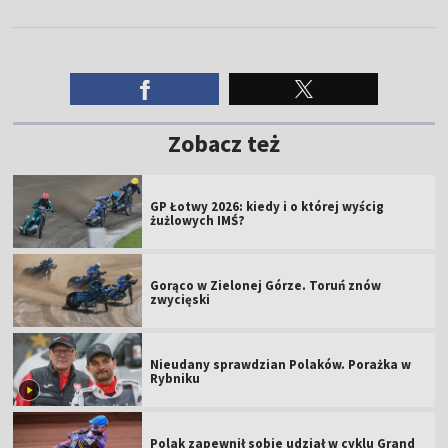
Zobacz też
GP Łotwy 2026: kiedy i o której wyścig
żużlowych IMŚ?
Gorąco w Zielonej Górze. Toruń znów
zwycięski
Nieudany sprawdzian Polaków. Porażka w
Rybniku
Polak zapewnił sobie udział w cyklu Grand