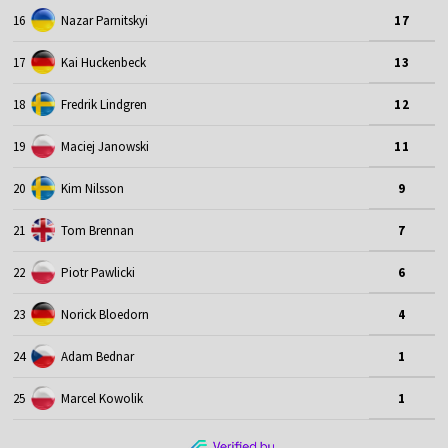
16
Nazar Parnitskyi
17
17
Kai Huckenbeck
13
18
Fredrik Lindgren
12
19
Maciej Janowski
11
20
Kim Nilsson
9
21
Tom Brennan
7
22
Piotr Pawlicki
6
23
Norick Bloedorn
4
24
Adam Bednar
1
25
Marcel Kowolik
1