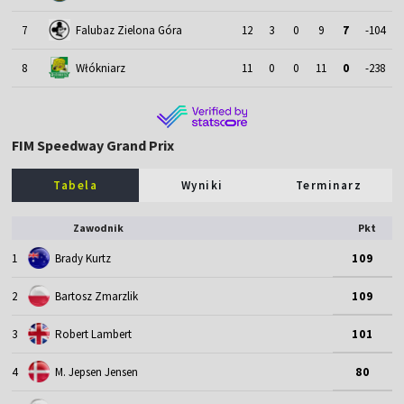
7
Falubaz Zielona Góra
12
3
0
9
7
-104
8
Włókniarz
11
0
0
11
0
-238
FIM Speedway Grand Prix
Tabela
Wyniki
Terminarz
Zawodnik
Pkt
1
Brady Kurtz
109
2
Bartosz Zmarzlik
109
3
Robert Lambert
101
4
M. Jepsen Jensen
80