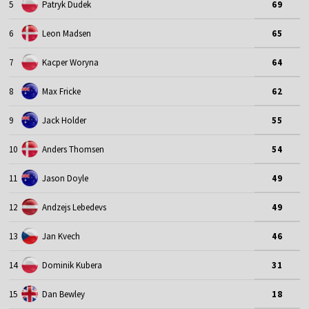
5
Patryk Dudek
69
6
Leon Madsen
65
7
Kacper Woryna
64
8
Max Fricke
62
9
Jack Holder
55
10
Anders Thomsen
54
11
Jason Doyle
49
12
Andzejs Lebedevs
49
13
Jan Kvech
46
14
Dominik Kubera
31
15
Dan Bewley
18