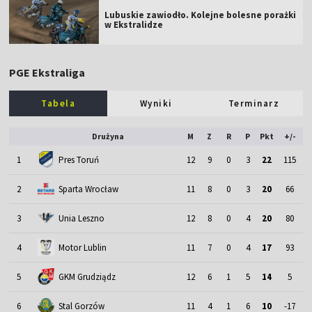
Lubuskie zawiodło. Kolejne bolesne porażki
w Ekstralidze
PGE Ekstraliga
Tabela
Wyniki
Terminarz
Drużyna
M
Z
R
P
Pkt
+/-
1
Pres Toruń
12
9
0
3
22
115
2
Sparta Wrocław
11
8
0
3
20
66
3
Unia Leszno
12
8
0
4
20
80
4
Motor Lublin
11
7
0
4
17
93
5
GKM Grudziądz
12
6
1
5
14
5
6
Stal Gorzów
11
4
1
6
10
-17