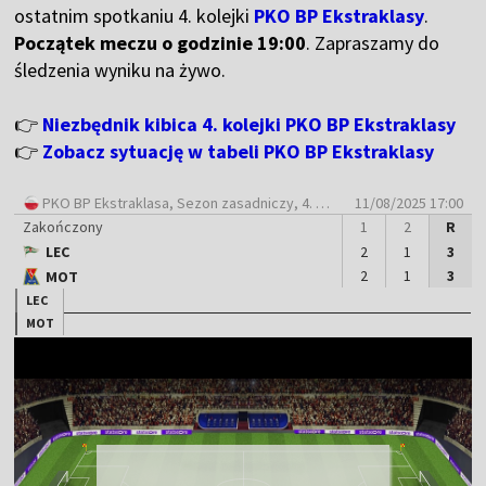
ostatnim spotkaniu 4. kolejki
PKO BP Ekstraklasy
.
Początek meczu o godzinie 19:00
. Zapraszamy do
śledzenia wyniku na żywo.
👉
Niezbędnik kibica 4. kolejki PKO BP Ekstraklasy
👉
Zobacz sytuację w tabeli PKO BP Ekstraklasy
PKO BP Ekstraklasa
, Sezon zasadniczy, 4. Kolejka
11/08/2025 17:00
Zakończony
1
2
R
LEC
2
1
3
2
1
3
MOT
LEC
MOT
Mecz zakończony