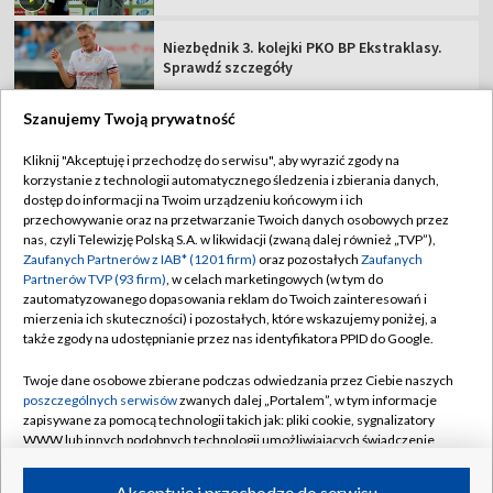
Niezbędnik 3. kolejki PKO BP Ekstraklasy.
Sprawdź szczegóły
Szanujemy Twoją prywatność
Kliknij "Akceptuję i przechodzę do serwisu", aby wyrazić zgody na
korzystanie z technologii automatycznego śledzenia i zbierania danych,
TVP
dostęp do informacji na Twoim urządzeniu końcowym i ich
Abonament TVP
Regulamin TVP
przechowywanie oraz na przetwarzanie Twoich danych osobowych przez
nas, czyli Telewizję Polską S.A. w likwidacji (zwaną dalej również „TVP”),
Polityka prywatności
Sklep TVP
Zaufanych Partnerów z IAB* (1201 firm)
oraz pozostałych
Zaufanych
Partnerów TVP (93 firm)
, w celach marketingowych (w tym do
Biuro Reklamy
Moje zgody
zautomatyzowanego dopasowania reklam do Twoich zainteresowań i
mierzenia ich skuteczności) i pozostałych, które wskazujemy poniżej, a
Oferta Handlowa
Biuro reklamy
także zgody na udostępnianie przez nas identyfikatora PPID do Google.
Telegazeta ogłoszenia
Kontakt
Twoje dane osobowe zbierane podczas odwiedzania przez Ciebie naszych
Emisja w TVP
poszczególnych serwisów
zwanych dalej „Portalem”, w tym informacje
zapisywane za pomocą technologii takich jak: pliki cookie, sygnalizatory
Kanały
Rada Programowa
WWW lub innych podobnych technologii umożliwiających świadczenie
dopasowanych i bezpiecznych usług, personalizację treści oraz reklam,
Ogłoszenia przetargowe
udostępnianie funkcji mediów społecznościowych oraz analizowanie
©2026 Telewizja Polska Spółka Akcyjna w likwidacji
Akceptuję i przechodzę do serwisu