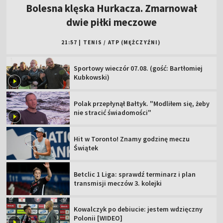
Bolesna klęska Hurkacza. Zmarnował
dwie piłki meczowe
21:57
|
TENIS
/
ATP (MĘŻCZYŹNI)
Sportowy wieczór 07.08. (gość: Bartłomiej
Kubkowski)
Polak przepłynął Bałtyk. "Modliłem się, żeby
nie stracić świadomości"
Hit w Toronto! Znamy godzinę meczu
Świątek
Betclic 1 Liga: sprawdź terminarz i plan
transmisji meczów 3. kolejki
Kowalczyk po debiucie: jestem wdzięczny
Polonii [WIDEO]