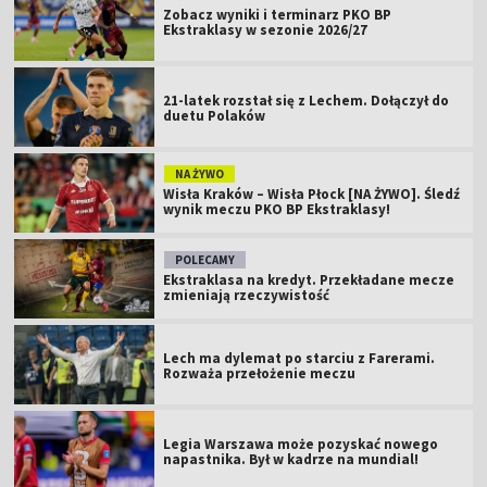
Zobacz wyniki i terminarz PKO BP
Ekstraklasy w sezonie 2026/27
21-latek rozstał się z Lechem. Dołączył do
duetu Polaków
NA ŻYWO
Wisła Kraków – Wisła Płock [NA ŻYWO]. Śledź
wynik meczu PKO BP Ekstraklasy!
POLECAMY
Ekstraklasa na kredyt. Przekładane mecze
zmieniają rzeczywistość
Lech ma dylemat po starciu z Farerami.
Rozważa przełożenie meczu
Legia Warszawa może pozyskać nowego
napastnika. Był w kadrze na mundial!