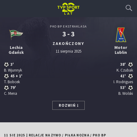
PKO BP EKSTRAKLASA
3 - 3
ZAKOŃCZONY
Lechia
Motor
11 sierpnia 2025
Gdańsk
Lublin
3'
38'
B. Wjunnyk
K. Czubak
45
+ 1'
41'
T. Bobcek
I. Rodrigues
79'
53'
C. Mena
B. Wolski
ROZWIŃ
11 SIE 2025
|
RELACJE NA ŻYWO
/
PIŁKA NOŻNA
/
PKO BP