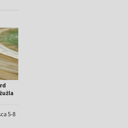
rd
żużla
sca 5-8