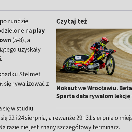
Czytaj też
po rundzie
odzielone na
play
down
(5-8), a
piątego uzyskały
.
 spadku Stelmet
 się rywalizować z
Nokaut we Wrocławiu. Beta
Sparta dała rywalom lekcję 
 się w studiu
 22 i 24 sierpnia, a rewanże 29 i 31 sierpnia o miej
. Na razie nie jest znany szczegółowy terminarz.