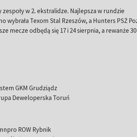
espoły w 2. ekstralidze. Najlepsza w rundzie
zno wybrała Texom Stal Rzeszów, a Hunters PSŻ Po
ze mecze odbędą się 17 i 24 sierpnia, a rewanże 30 
system GKM Grudziądz
Grupa Deweloperska Toruń
 Innpro ROW Rybnik