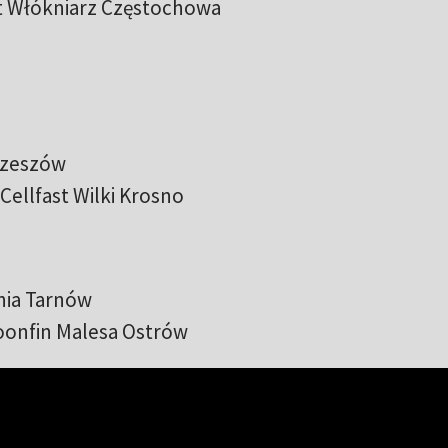
t Włókniarz Częstochowa
Rzeszów
ellfast Wilki Krosno
nia Tarnów
oonfin Malesa Ostrów