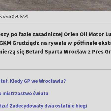
lowych (fot. PAP)
pszy po fazie zasadniczej Orlen Oil Motor L
KM Grudziądz na rywala w półfinale ekstr
mierzą się Betard Sparta Wrocław z Pres G
ytuł. Kiedy GP we Wrocławiu?
o mistrzostwo świata
zu! Zadecydowały dwa ostatnie biegi