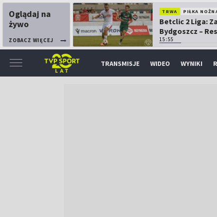
Oglądaj na
TRWA
PIŁKA NOŻN
Betclic 2 Liga: 
żywo
Bydgoszcz – Re
15:55
ZOBACZ WIĘCEJ
TRANSMISJE
WIDEO
WYNIKI
R