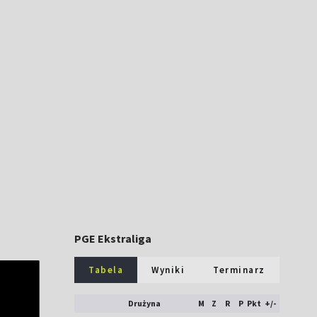
PGE Ekstraliga
Tabela
Wyniki
Terminarz
Drużyna
M
Z
R
P
Pkt
+/-