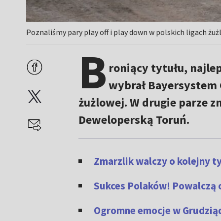
Poznaliśmy pary play off i play down w polskich ligach żuż
B
roniący tytułu, najle
wybrał Bayersystem G
żużlowej. W drugie parze z
Deweloperską Toruń.
Zmarzlik walczy o kolejny t
Sukces Polaków! Powalczą 
Ogromne emocje w Grudziąd