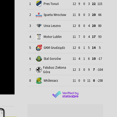
1
Pres Toruń
12
9
0
3
22
115
2
Sparta Wrocław
11
8
0
3
20
66
3
Unia Leszno
12
8
0
4
20
80
4
Motor Lublin
11
7
0
4
17
93
5
GKM Grudziądz
12
6
1
5
14
5
6
Stal Gorzów
11
4
1
6
10
-17
Falubaz Zielona
7
12
3
0
9
7
-104
Góra
8
Włókniarz
11
0
0
11
0
-238