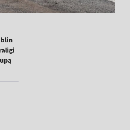
ublin
aligi
rupą