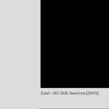
Żużel – SEC 2025: Guestrow [ZAPIS]