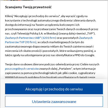
Szanujemy Twoją prywatność
Kliknij "Akceptuję i przechodzę do serwisu", aby wyrazić zgody na
korzystanie z technologii automatycznego śledzenia i zbierania danych,
TVP
dostęp do informacji na Twoim urządzeniu końcowym i ich
Abonament TVP
Regulamin TVP
przechowywanie oraz na przetwarzanie Twoich danych osobowych przez
nas, czyli Telewizję Polską S.A. w likwidacji (zwaną dalej również „TVP”),
Polityka prywatności
Sklep TVP
Zaufanych Partnerów z IAB* (1201 firm)
oraz pozostałych
Zaufanych
Partnerów TVP (93 firm)
, w celach marketingowych (w tym do
Biuro Reklamy
Moje zgody
zautomatyzowanego dopasowania reklam do Twoich zainteresowań i
mierzenia ich skuteczności) i pozostałych, które wskazujemy poniżej, a
Oferta Handlowa
Biuro reklamy
także zgody na udostępnianie przez nas identyfikatora PPID do Google.
Telegazeta ogłoszenia
Kontakt
Twoje dane osobowe zbierane podczas odwiedzania przez Ciebie naszych
Emisja w TVP
poszczególnych serwisów
zwanych dalej „Portalem”, w tym informacje
zapisywane za pomocą technologii takich jak: pliki cookie, sygnalizatory
Kanały
Rada Programowa
WWW lub innych podobnych technologii umożliwiających świadczenie
dopasowanych i bezpiecznych usług, personalizację treści oraz reklam,
Ogłoszenia przetargowe
udostępnianie funkcji mediów społecznościowych oraz analizowanie
©2026 Telewizja Polska Spółka Akcyjna w likwidacji
Akceptuję i przechodzę do serwisu
ruchu w Internecie.
Akademia Telewizyjna
Informacje o nadawcy
Twoje dane osobowe zbierane podczas odwiedzania przez Ciebie
Ustawienia zaawansowane
News
Transmisje
Wideo
Więcej
poszczególnych serwisów
na Portalu, takie jak adresy IP, identyfikatory
Centrum informacji TVP