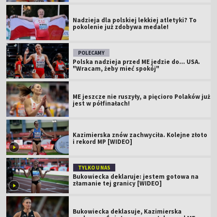
Nadzieja dla polskiej lekkiej atletyki? To
pokolenie już zdobywa medale!
POLECAMY
Polska nadzieja przed ME jedzie do... USA.
"Wracam, żeby mieć spokój"
ME jeszcze nie ruszyły, a pięcioro Polaków już
jest w półfinałach!
Kazimierska znów zachwyciła. Kolejne złoto
i rekord MP [WIDEO]
TYLKO U NAS
Bukowiecka deklaruje: jestem gotowa na
złamanie tej granicy [WIDEO]
Bukowiecka deklasuje, Kazimierska