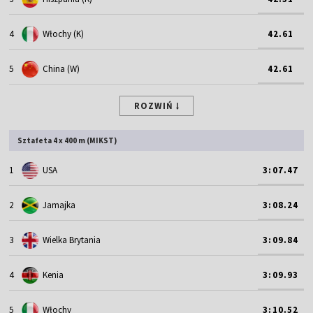
4
Włochy (K)
42.61
5
China (W)
42.61
ROZWIŃ
Sztafeta 4 x 400 m (MIKST)
1
USA
3:07.47
2
Jamajka
3:08.24
3
Wielka Brytania
3:09.84
4
Kenia
3:09.93
5
Włochy
3:10.52