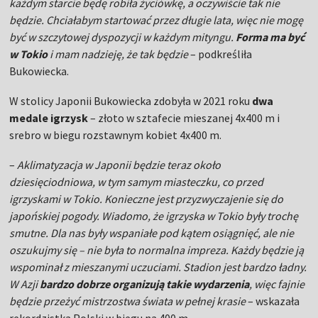
każdym starcie będę robiła życiówkę, a oczywiście tak nie
będzie. Chciałabym startować przez długie lata, więc nie mogę
być w szczytowej dyspozycji w każdym mityngu.
Forma ma być
w Tokio
i mam nadzieję, że tak będzie
– podkreśliła
Bukowiecka.
W stolicy Japonii Bukowiecka zdobyła w 2021 roku
dwa
medale igrzysk
– złoto w sztafecie mieszanej 4x400 m i
srebro w biegu rozstawnym kobiet 4x400 m.
–
Aklimatyzacja w Japonii będzie teraz około
dziesięciodniowa, w tym samym miasteczku, co przed
igrzyskami w Tokio. Konieczne jest przyzwyczajenie się do
japońskiej pogody. Wiadomo, że igrzyska w Tokio były trochę
smutne. Dla nas były wspaniałe pod kątem osiągnięć, ale nie
oszukujmy się – nie była to normalna impreza. Każdy będzie ją
wspominał z mieszanymi uczuciami. Stadion jest bardzo ładny.
W Azji
bardzo dobrze organizują takie wydarzenia
, więc fajnie
będzie przeżyć mistrzostwa świata w pełnej krasie
– wskazała