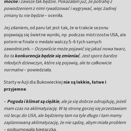
mocne
i zawsze tak będzie. Pokazałam już, że potrafię z
powodzeniem z nimi rywalizować i wygrywać, więc żadnej
zmiany tu nie będzie
– oceniła.
Jej zdaniem, od paru lat jest tak, że w trakcie sezonu
pojawiają się świetne wyniki, np. podczas mistrzostw USA, ale
potem w finale o medale walczy 5–6 tych samych
zawodniczek. –
Oczywiście może pojawić się jakaś nowa twarz,
bo ta
konkurencja będzie się zmieniać
. Jest sporo bardzo
młodych dziewczyn, które się pojawią, ale to całkowicie
normalne
– powiedziała.
Starty w Azji dla Bukowieckiej
nie są lekkie, łatwe i
przyjemne
.
–
Pogoda i klimat są ciężkie
, ale ja się dobrze odnajduję, jeżeli
mam czas na aklimatyzację. W tę stronę gorzej się przestawiam
niż lecąc do USA, ale będziemy tam na tyle długo i tam mamy
zaplanowaną aklimatyzację, że nie sądzę, abym miała problem
– podsumowała biegaczka.