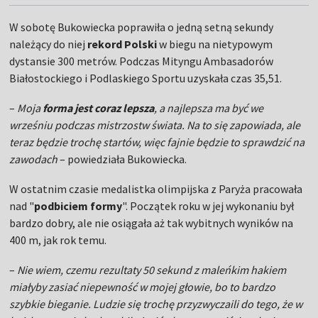
W sobotę Bukowiecka poprawiła o jedną setną sekundy
należący do niej
rekord Polski
w biegu na nietypowym
dystansie 300 metrów. Podczas Mityngu Ambasadorów
Białostockiego i Podlaskiego Sportu uzyskała czas 35,51.
–
Moja
forma jest coraz lepsza
, a najlepsza ma być we
wrześniu podczas mistrzostw świata. Na to się zapowiada, ale
teraz będzie trochę startów, więc fajnie będzie to sprawdzić na
zawodach
– powiedziała Bukowiecka.
W ostatnim czasie medalistka olimpijska z Paryża pracowała
nad "
podbiciem formy
". Początek roku w jej wykonaniu był
bardzo dobry, ale nie osiągała aż tak wybitnych wyników na
400 m, jak rok temu.
–
Nie wiem, czemu rezultaty 50 sekund z maleńkim hakiem
miałyby zasiać niepewność w mojej głowie, bo to bardzo
szybkie bieganie. Ludzie się trochę przyzwyczaili do tego, że w