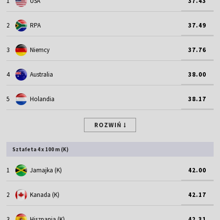
1
USA
37.43
2
RPA
37.49
3
Niemcy
37.76
4
Australia
38.00
5
Holandia
38.17
ROZWIŃ
Sztafeta 4 x 100 m (K)
1
Jamajka (K)
42.00
2
Kanada (K)
42.17
3
Hiszpania (K)
42.31