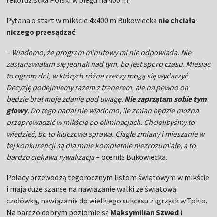
rekordzistka Polski w biegu na 400 m.
Pytana o start w mikście 4x400 m Bukowiecka
nie chciała
niczego przesądzać
.
–
Wiadomo, że program minutowy mi nie odpowiada. Nie
zastanawiałam się jednak nad tym, bo jest sporo czasu. Miesiąc
to ogrom dni, w których różne rzeczy mogą się wydarzyć.
Decyzję podejmiemy razem z trenerem, ale na pewno on
będzie brał moje zdanie pod uwagę.
Nie zaprzątam sobie tym
głowy
. Do tego nadal nie wiadomo, ile zmian będzie można
przeprowadzić w mikście po eliminacjach. Chcielibyśmy to
wiedzieć, bo to kluczowa sprawa. Ciągłe zmiany i mieszanie w
tej konkurencji są dla mnie kompletnie niezrozumiałe, a to
bardzo ciekawa rywalizacja
– oceniła Bukowiecka.
Polacy przewodzą tegorocznym listom światowym w mikście
i mają duże szanse na nawiązanie walki ze światową
czołówką, nawiązanie do wielkiego sukcesu z igrzysk w Tokio.
Na bardzo dobrym poziomie są
Maksymilian Szwed
i