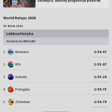
zachwyca. Świetny prognostyk przed ME
World Relays 2026
03 MAJA 2026
Lekkoatletyka
Sztafeta 4 x 400 m (M)
1
Botswana
2:54.47
2
RPA
2:55.07
3
Australia
2:55.20
4
Portugalia
2:59.75
5
Zimbabwe
2:59.79