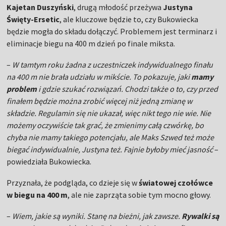
Kajetan Duszyński
, drugą młodość przeżywa
Justyna
Święty-Ersetic
, ale kluczowe będzie to, czy Bukowiecka
będzie mogła do składu dołączyć. Problemem jest terminarz i
eliminacje biegu na 400 m dzień po finale miksta.
–
W tamtym roku żadna z uczestniczek indywidualnego finału
na 400 m nie brała udziału w mikście. To pokazuje, jaki
mamy
problem
i gdzie szukać rozwiązań. Chodzi także o to, czy przed
finałem będzie można zrobić więcej niż jedną zmianę w
składzie. Regulamin się nie ukazał, więc nikt tego nie wie. Nie
możemy oczywiście tak grać, że zmienimy całą czwórkę, bo
chyba nie mamy takiego potencjału, ale Maks Szwed też może
biegać indywidualnie, Justyna też. Fajnie byłoby mieć jasność
–
powiedziała Bukowiecka.
Przyznała, że podgląda, co dzieje się w
światowej czołówce
w biegu na 400 m
, ale nie zaprząta sobie tym mocno głowy.
–
Wiem, jakie są wyniki. Stanę na bieżni, jak zawsze.
Rywalki są