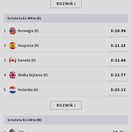
ROZWIŃ
Sztafeta 4 x 400 m (K)
1
Norwegia (K)
3:20.96
2
Hiszpania (K)
3:21.25
3
Kanada (K)
3:22.66
4
Wielka Brytania (K)
3:22.77
5
Holandia (K)
3:23.12
ROZWIŃ
Sztafeta 4 x 100 m (M)