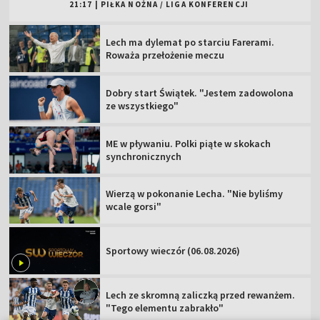
21:17
|
PIŁKA NOŻNA
/
LIGA KONFERENCJI
Lech ma dylemat po starciu Farerami.
Roważa przełożenie meczu
Dobry start Świątek. "Jestem zadowolona
ze wszystkiego"
ME w pływaniu. Polki piąte w skokach
synchronicznych
Wierzą w pokonanie Lecha. "Nie byliśmy
wcale gorsi"
Sportowy wieczór (06.08.2026)
Lech ze skromną zaliczką przed rewanżem.
"Tego elementu zabrakło"