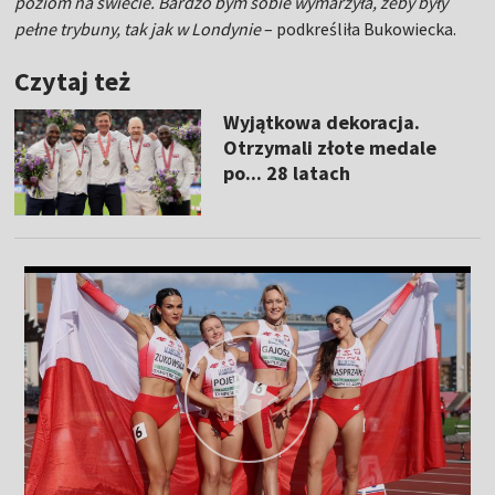
poziom na świecie. Bardzo bym sobie wymarzyła, żeby były
pełne trybuny, tak jak w Londynie
– podkreśliła Bukowiecka.
Czytaj też
Wyjątkowa dekoracja.
Otrzymali złote medale
po... 28 latach