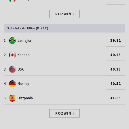
ROZWIŃ
Sztafeta 4 x 100 m (MIKST)
1
Jamajka
39.62
2
Kanada
40.23
3
USA
40.33
4
Niemcy
40.52
5
Hiszpania
41.05
ROZWIŃ