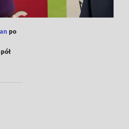
dan
po
spół