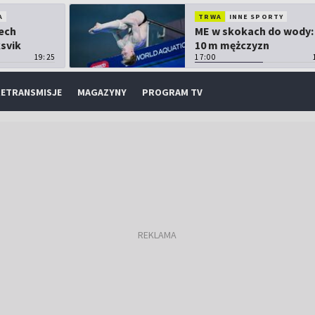
A
TRWA
INNE SPORTY
Lech
ME w skokach do wody:
ksvik
10 m mężczyzn
19:25
17:00
ETRANSMISJE
MAGAZYNY
PROGRAM TV