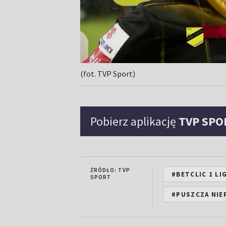
(fot. TVP Sport)
Pobierz aplikację
TVP SPO
ŹRÓDŁO: TVP
#BETCLIC 1 LI
SPORT
#PUSZCZA NIE