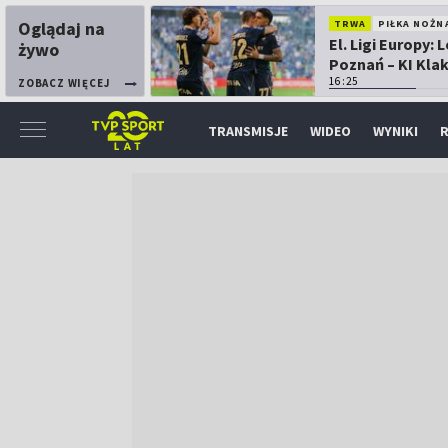
Oglądaj na
TRWA
PIŁKA NOŻN
El. Ligi Europy: 
żywo
Poznań – KI Kla
16:25
ZOBACZ WIĘCEJ
TRANSMISJE
WIDEO
WYNIKI
R