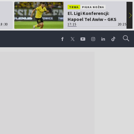
TRWA
PIŁKA NOŻNA
El. Ligi Konferencji:
▶
Hapoel Tel Awiw – GKS
18:30
Katowice
17:15
20:25