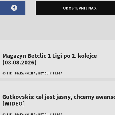
UDOSTĘPNIJ NA X
Magazyn Betclic 1 Ligi po 2. kolejce
(03.08.2026)
03 SIE
|
PIŁKA NOŻNA
/
BETCLIC 1 LIGA
Gutkovskis: cel jest jasny, chcemy awan
[WIDEO]
03 SIE
|
PIŁKA NOŻNA
/
BETCLIC 1 LIGA