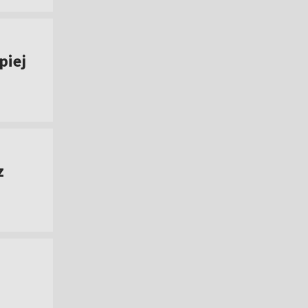
piej
z