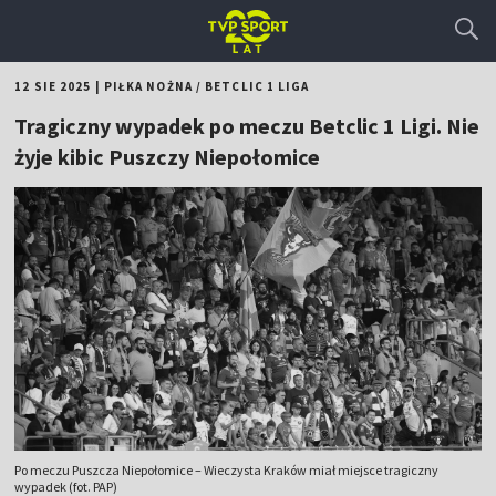
12 SIE 2025
|
PIŁKA NOŻNA
/
BETCLIC 1 LIGA
Tragiczny wypadek po meczu Betclic 1 Ligi. Nie
żyje kibic Puszczy Niepołomice
Po meczu Puszcza Niepołomice – Wieczysta Kraków miał miejsce tragiczny
wypadek (fot. PAP)