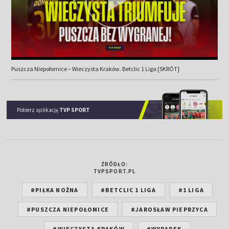
Puszcza Niepołomice – Wieczysta Kraków. Betclic 1 Liga [SKRÓT]
Pobierz aplikację
TVP SPORT
ŹRÓDŁO:
TVPSPORT.PL
#PIŁKA NOŻNA
#BETCLIC 1 LIGA
#1 LIGA
#PUSZCZA NIEPOŁOMICE
#JAROSŁAW PIEPRZYCA
#WIECZYSTA KRAKÓW
#WYPADEK