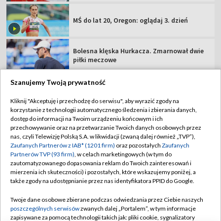
MŚ do lat 20, Oregon: oglądaj 3. dzień
Bolesna klęska Hurkacza. Zmarnował dwie
piłki meczowe
Szanujemy Twoją prywatność
Kliknij "Akceptuję i przechodzę do serwisu", aby wyrazić zgody na
korzystanie z technologii automatycznego śledzenia i zbierania danych,
TVP
dostęp do informacji na Twoim urządzeniu końcowym i ich
Abonament TVP
Regulamin TVP
przechowywanie oraz na przetwarzanie Twoich danych osobowych przez
nas, czyli Telewizję Polską S.A. w likwidacji (zwaną dalej również „TVP”),
Polityka prywatności
Sklep TVP
Zaufanych Partnerów z IAB* (1201 firm)
oraz pozostałych
Zaufanych
Partnerów TVP (93 firm)
, w celach marketingowych (w tym do
Biuro Reklamy
Moje zgody
zautomatyzowanego dopasowania reklam do Twoich zainteresowań i
mierzenia ich skuteczności) i pozostałych, które wskazujemy poniżej, a
Oferta Handlowa
Biuro reklamy
także zgody na udostępnianie przez nas identyfikatora PPID do Google.
Telegazeta ogłoszenia
Kontakt
Twoje dane osobowe zbierane podczas odwiedzania przez Ciebie naszych
Emisja w TVP
poszczególnych serwisów
zwanych dalej „Portalem”, w tym informacje
zapisywane za pomocą technologii takich jak: pliki cookie, sygnalizatory