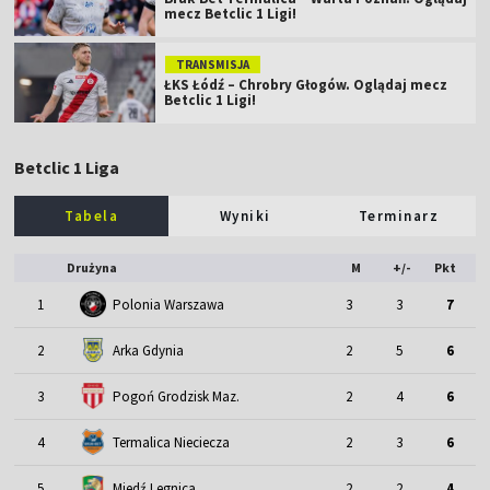
mecz Betclic 1 Ligi!
TRANSMISJA
ŁKS Łódź – Chrobry Głogów. Oglądaj mecz
Betclic 1 Ligi!
Betclic 1 Liga
Tabela
Wyniki
Terminarz
Drużyna
M
+/-
Pkt
1
Polonia Warszawa
3
3
7
2
Arka Gdynia
2
5
6
3
Pogoń Grodzisk Maz.
2
4
6
4
Termalica Nieciecza
2
3
6
5
Miedź Legnica
2
2
4