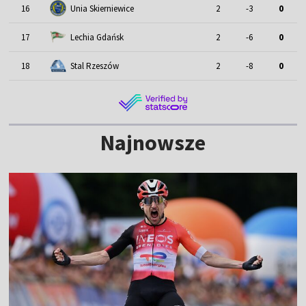
16
Unia Skierniewice
2
-3
0
17
Lechia Gdańsk
2
-6
0
18
Stal Rzeszów
2
-8
0
Najnowsze