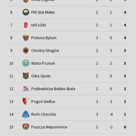
6
FKS Stal Mielec
2
1
4
7
ŁKS Łódź
2
1
4
8
Polonia Bytom
3
0
4
9
Chrobry Głogów
2
3
3
10
Warta Poznań
2
2
3
11
Odra Opole
2
0
3
12
Podbeskidzie Bielsko-Biała
2
0
2
13
Pogoń Siedlce
3
-1
2
14
Ruch Chorzów
3
-4
1
15
Puszcza Niepołomice
2
-2
0