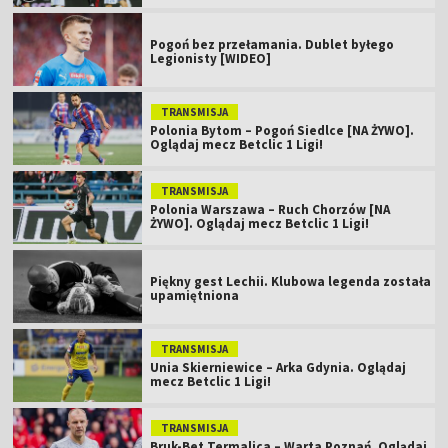
Pogoń bez przełamania. Dublet byłego
Legionisty [WIDEO]
TRANSMISJA
Polonia Bytom – Pogoń Siedlce [NA ŻYWO].
Oglądaj mecz Betclic 1 Ligi!
TRANSMISJA
Polonia Warszawa – Ruch Chorzów [NA
ŻYWO]. Oglądaj mecz Betclic 1 Ligi!
Piękny gest Lechii. Klubowa legenda została
upamiętniona
TRANSMISJA
Unia Skierniewice – Arka Gdynia. Oglądaj
mecz Betclic 1 Ligi!
TRANSMISJA
Bruk-Bet Termalica – Warta Poznań. Oglądaj