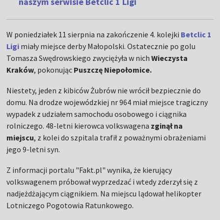
naszym serwisie Betclic 1 Ligi
W poniedziałek 11 sierpnia na zakończenie 4. kolejki
Betclic 1
Ligi
miały miejsce derby Małopolski. Ostatecznie po golu
Tomasza Swędrowskiego zwyciężyła w nich
Wieczysta
Kraków
, pokonując
Puszczę Niepołomice.
Niestety, jeden z kibiców Żubrów nie wrócił bezpiecznie do
domu. Na drodze wojewódzkiej nr 964 miał miejsce tragiczny
wypadek z udziałem samochodu osobowego i ciągnika
rolniczego. 48-letni kierowca volkswagena
zginął na
miejscu
, z kolei do szpitala trafił z poważnymi obrażeniami
jego 9-letni syn.
Z informacji portalu "Fakt.pl" wynika, że kierujący
volkswagenem próbował wyprzedzać i wtedy zderzył się z
nadjeżdżającym ciągnikiem. Na miejscu lądował helikopter
Lotniczego Pogotowia Ratunkowego.