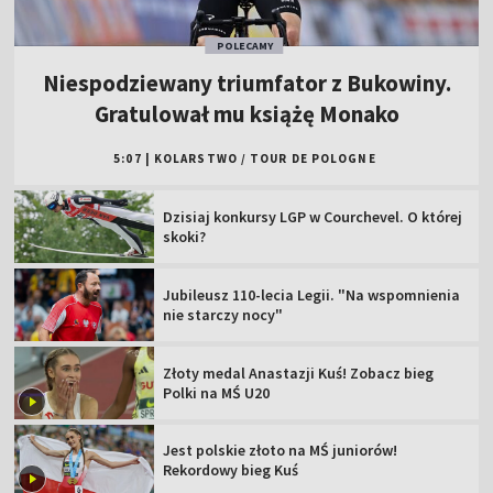
POLECAMY
Niespodziewany triumfator z Bukowiny.
Gratulował mu książę Monako
5:07
|
KOLARSTWO
/
TOUR DE POLOGNE
Dzisiaj konkursy LGP w Courchevel. O której
skoki?
Jubileusz 110-lecia Legii. "Na wspomnienia
nie starczy nocy"
Złoty medal Anastazji Kuś! Zobacz bieg
Polki na MŚ U20
Jest polskie złoto na MŚ juniorów!
Rekordowy bieg Kuś