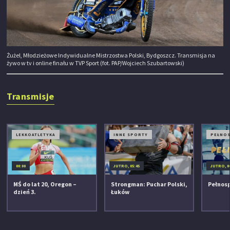
Żużel, Młodzieżowe Indywidualne Mistrzostwa Polski, Bydgoszcz. Transmisja na
żywo w tv i online finału w TVP Sport (fot. PAP/Wojciech Szubartowski)
Transmisje
LEKKOATLETYKA
INNE SPORTY
PEŁNO
00:00
JUTRO, 05:45
JUTRO, 0
MŚ do lat 20, Oregon –
Strongman: Puchar Polski,
Pełnos
dzień 3.
Łuków