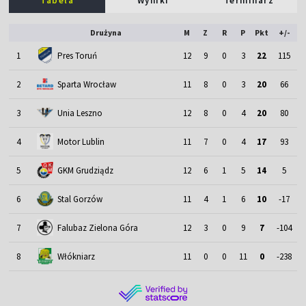
Tabela
Wyniki
Terminarz
Drużyna
M
Z
R
P
Pkt
+/-
1
Pres Toruń
12
9
0
3
22
115
2
Sparta Wrocław
11
8
0
3
20
66
3
Unia Leszno
12
8
0
4
20
80
4
Motor Lublin
11
7
0
4
17
93
5
GKM Grudziądz
12
6
1
5
14
5
6
Stal Gorzów
11
4
1
6
10
-17
7
Falubaz Zielona Góra
12
3
0
9
7
-104
8
Włókniarz
11
0
0
11
0
-238