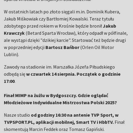
W ostatnich latach po złoto sięgali m.in. Dominik Kubera,
Jakub Miśkowiak czy Bartłomiej Kowalski. Teraz tytułu
zdobytego przed rokiem w Krośnie będzie bronił
Jakub
Krawczyk
(Betard Sparta Wrocław), który odpadł w półfinale,
ale wystąpi dzięki "dzikiej karcie". Startować też będzie drugi
w poprzedniej edycji
Bartosz Bańbor
(Orlen Oil Motor
Lublin).
Zawody na stadionie im. Marszałka Józefa Piłsudskiego
odbędą się
w czwartek 14 sierpnia. Początek o godzinie
17:00
.
Finał MIMP na żużlu w Bydgoszczy. Gdzie oglądać
Młodzieżowe Indywidualne Mistrzostwa Polski 2025?
Nasze studio
od godziny 16:30 na antenie TVP Sport, w
TVPSPORT.PL, aplikacji mobilnej, Smart TV i HbbTV.
Finał
skomentują Marcin Feddek oraz Tomasz Gapiński.