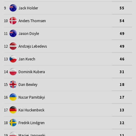
9
Jack Holder
55
10
Anders Thomsen
54
11
Jason Doyle
49
12
Andzejs Lebedevs
49
13
Jan Kvech
46
14
Dominik Kubera
31
15
Dan Bewley
18
16
Nazar Parnitskyi
17
17
Kai Huckenbeck
13
18
Fredrik Lindgren
12
19
Maciej Janowski
11