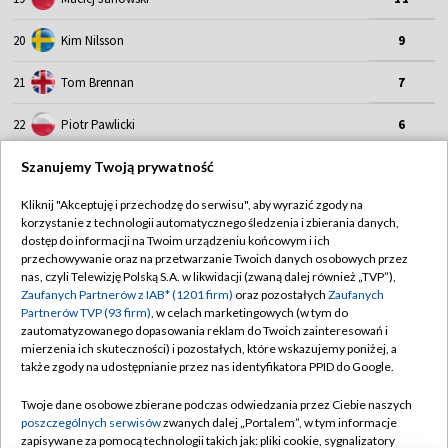
20
Kim Nilsson
9
21
Tom Brennan
7
22
Piotr Pawlicki
6
23
Norick Bloedorn
4
Szanujemy Twoją prywatność
Kliknij "Akceptuję i przechodzę do serwisu", aby wyrazić zgody na
24
Adam Bednar
1
korzystanie z technologii automatycznego śledzenia i zbierania danych,
dostęp do informacji na Twoim urządzeniu końcowym i ich
25
Marcel Kowolik
1
przechowywanie oraz na przetwarzanie Twoich danych osobowych przez
nas, czyli Telewizję Polską S.A. w likwidacji (zwaną dalej również „TVP”),
Zaufanych Partnerów z IAB* (1201 firm)
oraz pozostałych
Zaufanych
Partnerów TVP (93 firm)
, w celach marketingowych (w tym do
zautomatyzowanego dopasowania reklam do Twoich zainteresowań i
mierzenia ich skuteczności) i pozostałych, które wskazujemy poniżej, a
także zgody na udostępnianie przez nas identyfikatora PPID do Google.
TVP
Twoje dane osobowe zbierane podczas odwiedzania przez Ciebie naszych
poszczególnych serwisów
zwanych dalej „Portalem”, w tym informacje
Abonament TVP
Regulamin TVP
zapisywane za pomocą technologii takich jak: pliki cookie, sygnalizatory