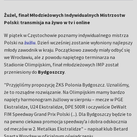
Żużel, finał Młodzieżowych Indywidualnych Mistrzostw
Polski: transmisja na żywo w tv i online
W piątek w Częstochowie poznamy indywidualnego mistrza
Polski na
żużlu
. Dzień wcześniej zostanie wyłoniony najlepszy
młody zawodnik w kraju. Początkowo zawody miały odbyć się
we Wrocławiu, ale z powodu napiętego terminarza na
Stadionie Olimpijskim, finał młodzieżowych IMP został
przeniesiony do
Bydgoszczy
.
"Przyjęliśmy propozycję ŻKS Polonia Bydgoszcz. Uznaliśmy,
że to rozsądne rozwiązanie. Na Olimpijskim mamy bardzo
napięty harmonogram żużlowy w sierpniu – mecze w PGE
Ekstralidze, U24 Ekstralidze, DPE 500R i oczywiście DeWalt
FIM Speedway Grand Prix Polski (...). Dla Bydgoszczy będzie to
na pewno ciekawa promocja speedway’a i dobra odskocznia
od meczów w 2. Metalkas Ekstralidze" – napisał klub Betard
Sparta Wrocław w oficjalnym oświadczeniu.