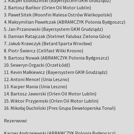
1. Kacper Łobodziński (Bayersystem GKM Grudziądz)
2. Bartosz Bańbor (Orlen Oil Motor Lublin)
3. Paweł Sitek (Moonfin Malesa Ostrów Wielkopolski)
4. Maksymilian Pawełczak (ABRAMCZYK Polonia Bydgoszcz)
5. Jan Przanowski (Bayersystem GKM Grudziądz)
6. Damian Ratajczak (Stelmet Falubaz Zielona Góra)
7. Jakub Krawczyk (Betard Sparta Wrocław)
8. Piotr Świercz (Cellfast Wilki Krosno)
9. Bartosz Nowak (ABRAMCZYK Polonia Bydgoszcz)
10. Seweryn Orgacki (Orzeł Łódź)
11. Kevin Małkiewicz (Bayersystem GKM Grudziądz)
12. Antoni Mencel (Unia Leszno)
13. Kacper Mania (Unia Leszno)
14. Bartosz Jaworski (Orlen Oil Motor Lublin)
15. Wiktor Przyjemski (Orlen Oil Motor Lublin)
16. Mikołaj Duchiński (Pres Grupa Deweloperska Toruń)
Rezerwowi:
Kacper Andrzejewski (ABRAMCZYK Polonia Bydgoszcz)