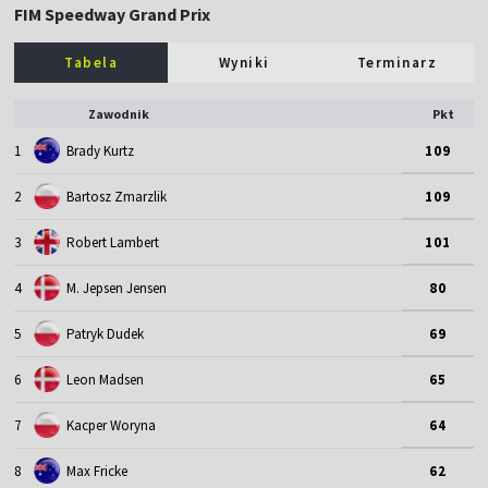
FIM Speedway Grand Prix
Tabela
Wyniki
Terminarz
Zawodnik
Pkt
1
Brady Kurtz
109
2
Bartosz Zmarzlik
109
3
Robert Lambert
101
4
M. Jepsen Jensen
80
5
Patryk Dudek
69
6
Leon Madsen
65
7
Kacper Woryna
64
8
Max Fricke
62