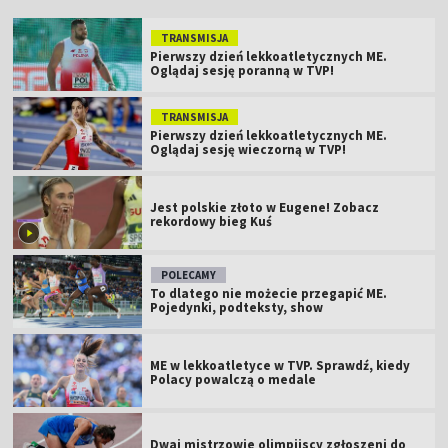
TRANSMISJA
Pierwszy dzień lekkoatletycznych ME.
Oglądaj sesję poranną w TVP!
TRANSMISJA
Pierwszy dzień lekkoatletycznych ME.
Oglądaj sesję wieczorną w TVP!
Jest polskie złoto w Eugene! Zobacz
rekordowy bieg Kuś
POLECAMY
To dlatego nie możecie przegapić ME.
Pojedynki, podteksty, show
ME w lekkoatletyce w TVP. Sprawdź, kiedy
Polacy powalczą o medale
Dwaj mistrzowie olimpijscy zgłoszeni do