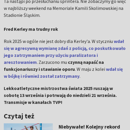
Ta nastąpi po przesłuchaniu sprintera. Nie zobaczymy go więc
w najbliższy weekend na Memoriale Kamili Skolimowskiej na
Stadionie Śląskim.
Fred Kerley ma trudny rok
Rok 2025 w ogóle nie jest dobry dla Kerley'a. W styczniu
wdał
się w agresywną wymianę zdań z policją, co poskutkowało
jego zatrzymaniem przy użyciu paralizatora i
aresztowaniem
. Zarzucono mu
czynną napaść na
funkcjonariuszy i stawianie oporu
. W maju z kolei
wdał się
w bójkę i również został zatrzymany
.
Lekkoatletyczne mistrzostwa świata 2025 ruszają w
sobotę 13 września i potrwają do niedzieli 21 września.
Transmisje w kanałach TVP!
Czytaj też
Niebywałe! Kolejny rekord