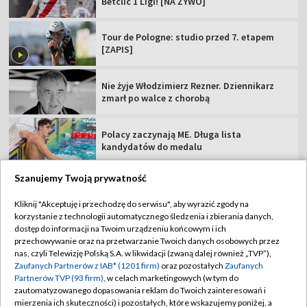
Betclic 1 Ligi! [NA ŻYWO]
Tour de Pologne: studio przed 7. etapem
[ZAPIS]
Nie żyje Włodzimierz Rezner. Dziennikarz
zmarł po walce z chorobą
Polacy zaczynają ME. Długa lista
kandydatów do medalu
Szanujemy Twoją prywatność
Kliknij "Akceptuję i przechodzę do serwisu", aby wyrazić zgody na
korzystanie z technologii automatycznego śledzenia i zbierania danych,
TVP
dostęp do informacji na Twoim urządzeniu końcowym i ich
Abonament TVP
Regulamin TVP
przechowywanie oraz na przetwarzanie Twoich danych osobowych przez
nas, czyli Telewizję Polską S.A. w likwidacji (zwaną dalej również „TVP”),
Polityka prywatności
Sklep TVP
Zaufanych Partnerów z IAB* (1201 firm)
oraz pozostałych
Zaufanych
Partnerów TVP (93 firm)
, w celach marketingowych (w tym do
Biuro Reklamy
Moje zgody
zautomatyzowanego dopasowania reklam do Twoich zainteresowań i
mierzenia ich skuteczności) i pozostałych, które wskazujemy poniżej, a