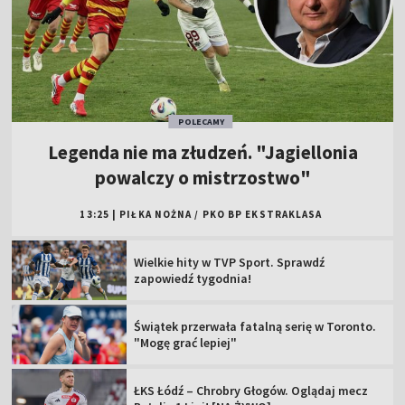
POLECAMY
Legenda nie ma złudzeń. "Jagiellonia
powalczy o mistrzostwo"
13:25
|
PIŁKA NOŻNA
/
PKO BP EKSTRAKLASA
Wielkie hity w TVP Sport. Sprawdź
zapowiedź tygodnia!
Świątek przerwała fatalną serię w Toronto.
"Mogę grać lepiej"
ŁKS Łódź – Chrobry Głogów. Oglądaj mecz