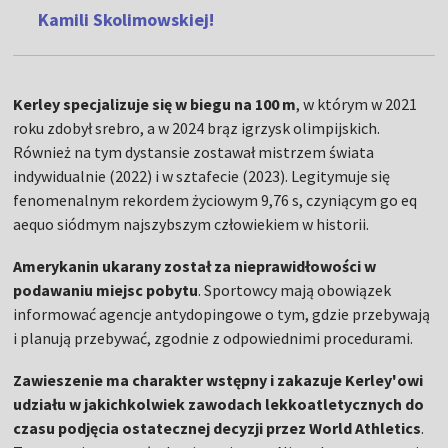
Kamili Skolimowskiej!
Kerley specjalizuje się w biegu na 100 m
, w którym w 2021
roku zdobył srebro, a w 2024 brąz igrzysk olimpijskich.
Również na tym dystansie zostawał mistrzem świata
indywidualnie (2022) i w sztafecie (2023). Legitymuje się
fenomenalnym rekordem życiowym 9,76 s, czyniącym go eq
aequo siódmym najszybszym człowiekiem w historii.
Amerykanin ukarany został za nieprawidłowości w
podawaniu miejsc pobytu
. Sportowcy mają obowiązek
informować agencje antydopingowe o tym, gdzie przebywają
i planują przebywać, zgodnie z odpowiednimi procedurami.
Zawieszenie ma charakter wstępny i zakazuje Kerley'owi
udziału w jakichkolwiek zawodach lekkoatletycznych do
czasu podjęcia ostatecznej decyzji przez World Athletics
.