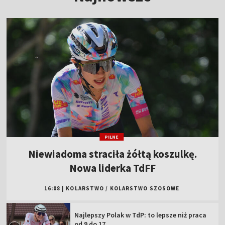
PILNE
Niewiadoma straciła żółtą koszulkę.
Nowa liderka TdFF
16:08
|
KOLARSTWO
/
KOLARSTWO SZOSOWE
Najlepszy Polak w TdP: to lepsze niż praca
od 9 do 17