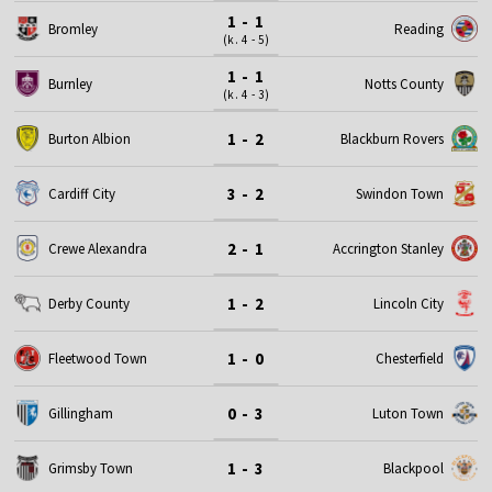
1 - 1
Bromley
Reading
(k. 4 - 5)
1 - 1
Burnley
Notts County
(k. 4 - 3)
1 - 2
Burton Albion
Blackburn Rovers
3 - 2
Cardiff City
Swindon Town
2 - 1
Crewe Alexandra
Accrington Stanley
1 - 2
Derby County
Lincoln City
1 - 0
Fleetwood Town
Chesterfield
0 - 3
Gillingham
Luton Town
1 - 3
Grimsby Town
Blackpool