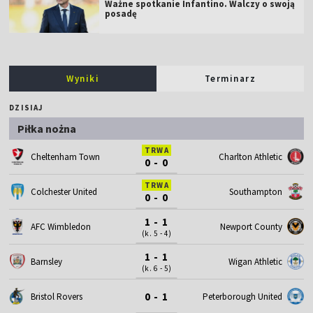
Ważne spotkanie Infantino. Walczy o swoją
posadę
Wyniki
Terminarz
DZISIAJ
Piłka nożna
TRWA
Cheltenham Town
Charlton Athletic
0 - 0
TRWA
Colchester United
Southampton
0 - 0
1 - 1
AFC Wimbledon
Newport County
(k. 5 - 4)
1 - 1
Barnsley
Wigan Athletic
(k. 6 - 5)
0 - 1
Bristol Rovers
Peterborough United