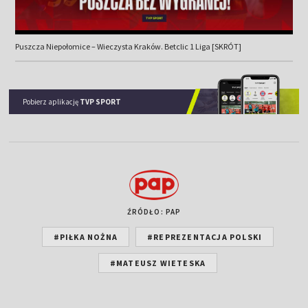
Puszcza Niepołomice – Wieczysta Kraków. Betclic 1 Liga [SKRÓT]
Pobierz aplikację
TVP SPORT
ŹRÓDŁO: PAP
#PIŁKA NOŻNA
#REPREZENTACJA POLSKI
#MATEUSZ WIETESKA