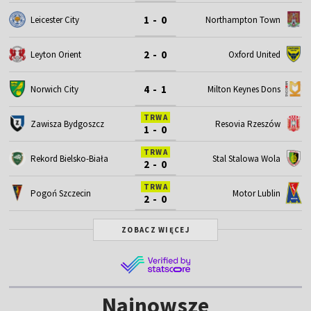
1 - 0
Leicester City
Northampton Town
2 - 0
Leyton Orient
Oxford United
4 - 1
Norwich City
Milton Keynes Dons
TRWA
Zawisza Bydgoszcz
Resovia Rzeszów
1 - 0
TRWA
Rekord Bielsko-Biała
Stal Stalowa Wola
2 - 0
TRWA
Motor Lublin
Pogoń Szczecin
2 - 0
ZOBACZ WIĘCEJ
Najnowsze