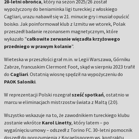
28-letni obrońca
, który na sezon 2025/26 został
wypożyczony do beniaminka ligi tureckiej z włoskiego
Cagliari, urazu nabawił się w 21. minucie gry i musiał opuścić
boisko. Jak poinformował klub z Izmitu we wtorek, Polak
przeszedł badanie rezonansem magnetycznym, które
wykazało "
całkowite zerwanie więzadła krzyżowego
przedniego w prawym kolanie
".
Wieteska w przeszłości grał m.in. w Legii Warszawa, Górniku
Zabrze, francuskim Clermont Foot, skąd w sierpniu 2023 trafił
do
Cagliari
. Ostatnią wiosnę spędził na wypożyczeniu do
PAOK Saloniki
.
W reprezentacji Polski rozegrał
sześć spotkań
, ostatnio w
marcu w eliminacjach mistrzostw świata z Maltą (2:0).
Wszystko wskazuje na to, że zawodnikiem tureckiego klubu
zostanie wkrótce
Karol Linetty
, który latem – po
wygaśnięciu umowy – odszedł z Torino FC. 30-letni pomocnik
doszedł do porozumienia z Kocaelisporem ws. kontraktu