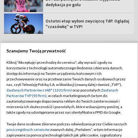
dedykacja po golu
Ostatni etap wyłoni zwycięzcę TdP. Oglądaj
"czasówkę" w TVP!
Szanujemy Twoją prywatność
TVP
Kliknij "Akceptuję i przechodzę do serwisu", aby wyrazić zgody na
korzystanie z technologii automatycznego śledzenia i zbierania danych,
Abonament TVP
Regulamin TVP
dostęp do informacji na Twoim urządzeniu końcowym i ich
Polityka prywatności
Sklep TVP
przechowywanie oraz na przetwarzanie Twoich danych osobowych przez
nas, czyli Telewizję Polską S.A. w likwidacji (zwaną dalej również „TVP”),
Biuro Reklamy
Moje zgody
Zaufanych Partnerów z IAB* (1201 firm)
oraz pozostałych
Zaufanych
Partnerów TVP (93 firm)
, w celach marketingowych (w tym do
Oferta Handlowa
Biuro reklamy
zautomatyzowanego dopasowania reklam do Twoich zainteresowań i
mierzenia ich skuteczności) i pozostałych, które wskazujemy poniżej, a
Telegazeta ogłoszenia
Kontakt
także zgody na udostępnianie przez nas identyfikatora PPID do Google.
Emisja w TVP
Twoje dane osobowe zbierane podczas odwiedzania przez Ciebie naszych
Kanały
Rada Programowa
poszczególnych serwisów
zwanych dalej „Portalem”, w tym informacje
zapisywane za pomocą technologii takich jak: pliki cookie, sygnalizatory