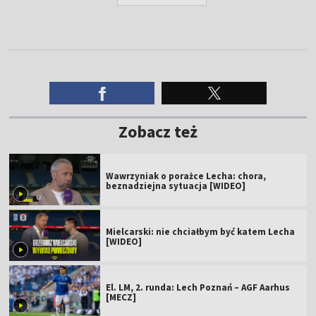
Zobacz też
Wawrzyniak o porażce Lecha: chora,
beznadziejna sytuacja [WIDEO]
Mielcarski: nie chciałbym być katem Lecha
[WIDEO]
El. LM, 2. runda: Lech Poznań – AGF Aarhus
[MECZ]