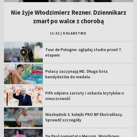
Nie żyje Włodzimierz Rezner. Dziennikarz
zmarł po walce z chorobą
11:32
|
KOLARSTWO
Tour de Pologne: oglądaj studio przed 7.
etapem
Polacy zaczynają ME. Długa lista
kandydatów do medalu
FIFA odpiera zarzuty i oskarża krytyków o
nieuczciwość
Niezbędnik 3. kolejki PKO BP Ekstraklasy.
Sprawdź szczegóły
De Paul pamiętał o Messim. Wyjątkowa