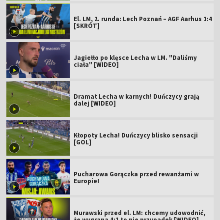
El. LM, 2. runda: Lech Poznań – AGF Aarhus 1:4
[SKRÓT]
Jagiełło po klęsce Lecha w LM. "Daliśmy
ciała" [WIDEO]
Dramat Lecha w karnych! Duńczycy grają
dalej [WIDEO]
Kłopoty Lecha! Duńczycy blisko sensacji
[GOL]
Pucharowa Gorączka przed rewanżami w
Europie!
Murawski przed el. LM: chcemy udowodnić,
że wygrana 4:1 to nie przypadek [WIDEO]