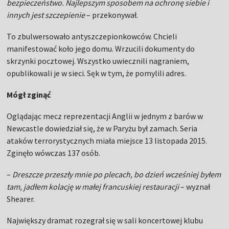
bezpieczeństwo. Najlepszym sposobem na ochronę siebie i
innych jest szczepienie
– przekonywał.
To zbulwersowało antyszczepionkowców. Chcieli
manifestować koło jego domu. Wrzucili dokumenty do
skrzynki pocztowej. Wszystko uwiecznili nagraniem,
opublikowali je w sieci. Sęk w tym, że pomylili adres.
Mógł zginąć
Oglądając mecz reprezentacji Anglii w jednym z barów w
Newcastle dowiedział się, że w Paryżu był zamach. Seria
ataków terrorystycznych miała miejsce 13 listopada 2015.
Zginęło wówczas 137 osób.
–
Dreszcze przeszły mnie po plecach, bo dzień wcześniej byłem
tam, jadłem kolację w małej francuskiej restauracji
– wyznał
Shearer.
Największy dramat rozegrał się w sali koncertowej klubu