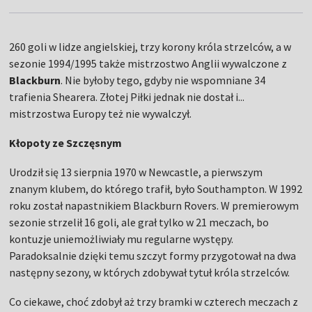
260 goli w lidze angielskiej, trzy korony króla strzelców, a w
sezonie 1994/1995 także mistrzostwo Anglii wywalczone z
Blackburn
. Nie byłoby tego, gdyby nie wspomniane 34
trafienia Shearera. Złotej Piłki jednak nie dostał i...
mistrzostwa Europy też nie wywalczył.
Kłopoty ze Szczęsnym
Urodził się 13 sierpnia 1970 w Newcastle, a pierwszym
znanym klubem, do którego trafił, było Southampton. W 1992
roku został napastnikiem Blackburn Rovers. W premierowym
sezonie strzelił 16 goli, ale grał tylko w 21 meczach, bo
kontuzje uniemożliwiały mu regularne występy.
Paradoksalnie dzięki temu szczyt formy przygotował na dwa
następny sezony, w których zdobywał tytuł króla strzelców.
Co ciekawe, choć zdobył aż trzy bramki w czterech meczach z