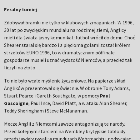
Feralny turniej
Zdobywał bramki nie tylko w klubowych zmaganiach. W 1996,
30 lat po zwycięskim mundialu na rodzimej ziemi, Anglicy
mieli dla świata jasny komunikat: futbol wrócił do domu. Choć
Shearer starał się bardzo i z pięcioma golami został królem
strzelców EURO 1996, to w dramatycznym półfinale
gospodarze musieli uznać wyższość Niemców, a przecież tak
liczyli na złoto…
To nie było wcale myślenie życzeniowe. Na papierze skład
Anglików prezentował się świetnie. W obronie Tony Adams,
Stuart Pearce i Gareth Southgate, w pomocy
Paul
Gascoigne
, Paul Ince, David Platt, a w ataku Alan Shearer,
Teddy Sheringham i Steve McManaman.
Mecze Anglii z Niemcami zawsze antagonizują te narody.
Przed kolejnym starciem na Wembley brytyjskie tabloidy
przedstawiały rywali w mundurach Wehrmachtu, podsycając