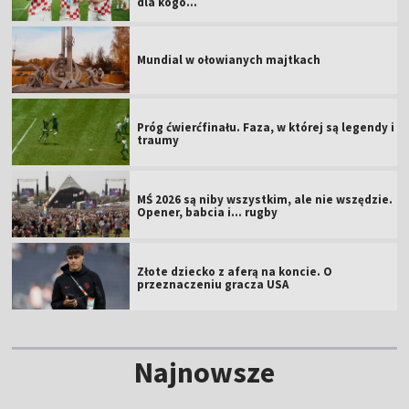
dla kogo...
Mundial w ołowianych majtkach
Próg ćwierćfinału. Faza, w której są legendy i
traumy
MŚ 2026 są niby wszystkim, ale nie wszędzie.
Opener, babcia i... rugby
Złote dziecko z aferą na koncie. O
przeznaczeniu gracza USA
Najnowsze