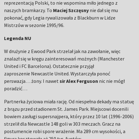
reprezentacją Polski, to nie wspomina miło jednego z
naszych bramkarzy. To
Maciej Szczęsny
nie dał się mu
pokonać, gdy Legia rywalizowała z Blackburn w Lidze
Mistrzów w sezonie 1995/96.
Legenda NU
W drużynie z Ewood Park strzelał jak na zawołanie, więc
znalazł się w kręgu zainteresowań możnych (Manchester
United i FC Barcelona). Ostatecznie przyjął
zaproszenie Newcastle United. Wystarczyła ponoć
perswazja… żony. I nawet
sir Alex Ferguson
nic nie mógł
poradzić…
Partnerka życiowa miała rację. Od niespełna dekady ma statuę
z brązu przed stadionem St. James Park. Miejscowi docenili
bowiem zasługi supersnajpera, który przez 10 lat (1996-2006)
strzelił dla Newcastle 148 goli w 303 meczach. Gracz na
postumencie robi spore wrażenie. Ma 289 cm wysokości, a
figura kosztowała aż 250 tys. funtów.