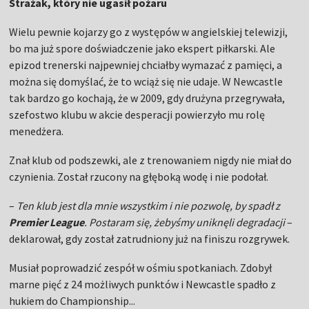
Strażak, który nie ugasił pożaru
Wielu pewnie kojarzy go z występów w angielskiej telewizji,
bo ma już spore doświadczenie jako ekspert piłkarski. Ale
epizod trenerski najpewniej chciałby wymazać z pamięci, a
można się domyślać, że to wciąż się nie udaje. W Newcastle
tak bardzo go kochają, że w 2009, gdy drużyna przegrywała,
szefostwo klubu w akcie desperacji powierzyło mu rolę
menedżera.
Znał klub od podszewki, ale z trenowaniem nigdy nie miał do
czynienia. Został rzucony na głęboką wodę i nie podołał.
–
Ten klub jest dla mnie wszystkim i nie pozwolę, by spadł z
Premier League
. Postaram się, żebyśmy uniknęli degradacji
–
deklarował, gdy został zatrudniony już na finiszu rozgrywek.
Musiał poprowadzić zespół w ośmiu spotkaniach. Zdobył
marne pięć z 24 możliwych punktów i Newcastle spadło z
hukiem do Championship...