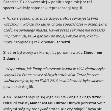
Bataclan. Dzień wcześniej w pobliżu tego miejsca też
spacerował były napastnik reprezentacji Anglii.
–
To, co się stało, było przerażające. Moje serce jest z tymi
wszystkimi, którzy, tak jak ja, chcieli spędzić czas w przepięknej
części wspaniałego miasta. Nawet przez sekundę nie przeszło
mi przez myśl, że 24 godziny po mojej wizycie w tej okolicy
może rozegrać się taki dramat
– zdradził.
Shearer był wtedy we Francji, by porozmawiać z
Zinedinem
Zidanem
.
–
Wspominał, jak finały mistrzostw świata w 1998 zjednoczyły
wszystkich Francuzów z różnych środowisk. Teraz jeszcze
ważniejsze jest, by na EURO 2016 ta solidarność była większa
–
powiedział Anglik.
Alan Shearer znajduje się w galerii sław angielskiego futbolu.
Odrzucił zakusy
Manchesteru United
i innych potentatów, z
którymi mógłby zdobywać trofea. Ale czy żałuje? Chyba nie.