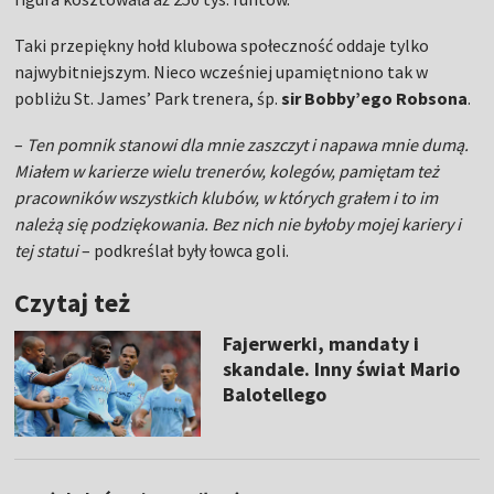
Taki przepiękny hołd klubowa społeczność oddaje tylko
najwybitniejszym. Nieco wcześniej upamiętniono tak w
pobliżu St. James’ Park trenera, śp.
sir Bobby’ego Robsona
.
–
Ten pomnik stanowi dla mnie zaszczyt i napawa mnie dumą.
Miałem w karierze wielu trenerów, kolegów, pamiętam też
pracowników wszystkich klubów, w których grałem i to im
należą się podziękowania. Bez nich nie byłoby mojej kariery i
tej statui
– podkreślał były łowca goli.
Czytaj też
Fajerwerki, mandaty i
skandale. Inny świat Mario
Balotellego