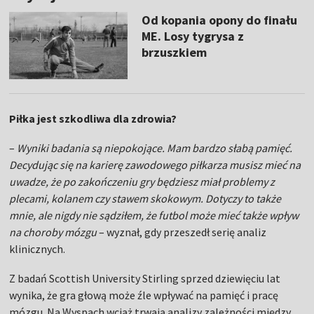
Od kopania opony do finału
ME. Losy tygrysa z
brzuszkiem
Piłka jest szkodliwa dla zdrowia?
–
Wyniki badania są niepokojące. Mam bardzo słabą pamięć.
Decydując się na karierę zawodowego piłkarza musisz mieć na
uwadze, że po zakończeniu gry będziesz miał problemy z
plecami, kolanem czy stawem skokowym. Dotyczy to także
mnie, ale nigdy nie sądziłem, że futbol może mieć także wpływ
na choroby mózgu
– wyznał, gdy przeszedł serię analiz
klinicznych.
Z badań Scottish University Stirling sprzed dziewięciu lat
wynika, że gra głową może źle wpływać na pamięć i pracę
mózgu. Na Wyspach wciąż trwają analizy zależności między