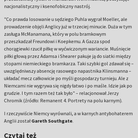
nacjonalistyczny i ksenofobiczny nastrój.
"Co prawda losowanie u sędziego Puhla wygrał Moeller, ale
prowadzenie objęli Anglicy już w trzeciej minucie. Duża w tym
zasługa McManamana, który w polu bramkowym
przeszkadzał Freundowi i Koepkemu. A Gazza spod
chorągiewki rzucił piłkę w wyćwiczonym wariancie. Muśnięcie
piłki głową przez Adamsa i Shearer pakuje ją do siatki między
stopami niemieckiego bramkarza. Taki szybki gol zdawał się –
uwzględniwszy absencję rasowego napastnika Klinsmanna –
układać mecz całkowicie po myśli gospodarzy turnieju. Ale z
Niemcami nie wygrywa się nigdy łatwo i po maśle. Idzie jak po
grudzie. I tym razem też tak było" – relacjonował Jerzy
Chromik (źródło: Remanent 4. Portrety na polu karnym).
I rzeczywiście Niemcy wyrównali, a w karnych antybohaterem
Anglii został
Gareth Southgate
.
Czytaj też