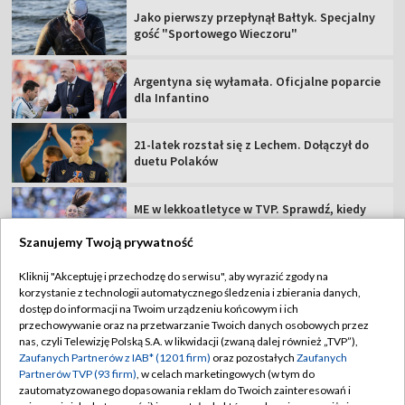
Jako pierwszy przepłynął Bałtyk. Specjalny
gość "Sportowego Wieczoru"
Argentyna się wyłamała. Oficjalne poparcie
dla Infantino
21-latek rozstał się z Lechem. Dołączył do
duetu Polaków
ME w lekkoatletyce w TVP. Sprawdź, kiedy
Polacy powalczą o medale
Szanujemy Twoją prywatność
Poważna kontuzja kolegi Lewandowskiego.
Kliknij "Akceptuję i przechodzę do serwisu", aby wyrazić zgody na
Duże osłabienie Fire
korzystanie z technologii automatycznego śledzenia i zbierania danych,
dostęp do informacji na Twoim urządzeniu końcowym i ich
przechowywanie oraz na przetwarzanie Twoich danych osobowych przez
nas, czyli Telewizję Polską S.A. w likwidacji (zwaną dalej również „TVP”),
Zaufanych Partnerów z IAB* (1201 firm)
oraz pozostałych
Zaufanych
Partnerów TVP (93 firm)
, w celach marketingowych (w tym do
TVP
zautomatyzowanego dopasowania reklam do Twoich zainteresowań i