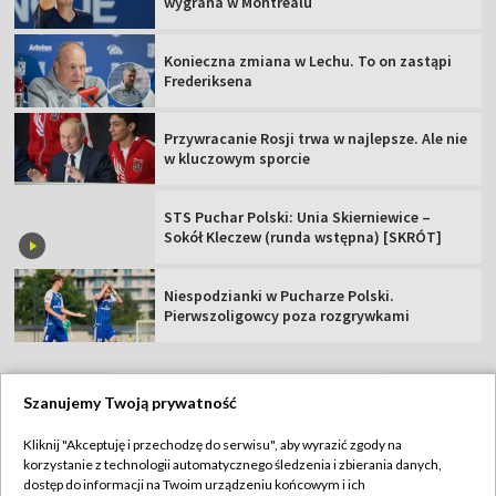
wygrana w Montrealu
Konieczna zmiana w Lechu. To on zastąpi
Frederiksena
Przywracanie Rosji trwa w najlepsze. Ale nie
w kluczowym sporcie
STS Puchar Polski: Unia Skierniewice –
Sokół Kleczew (runda wstępna) [SKRÓT]
Niespodzianki w Pucharze Polski.
Pierwszoligowcy poza rozgrywkami
Szanujemy Twoją prywatność
TVP
Kliknij "Akceptuję i przechodzę do serwisu", aby wyrazić zgody na
korzystanie z technologii automatycznego śledzenia i zbierania danych,
Abonament TVP
Regulamin TVP
dostęp do informacji na Twoim urządzeniu końcowym i ich