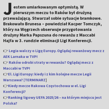
J
estem umiarkowanym optymistą. W
pierwszym meczu to Raków był drużyną
przeważającą. Stwarzał sobie sytuacje bramkowe.
Brakowało Brunesa – powiedział Kacper Tomczyk,
który na Węgrzech obserwuje przygotowania
drużyny Marka Papszuna do rewanżu z Maccabi
Hajfa w 3. rundzie eliminacji Ligi Konferencji.
👉
Legia walczy o Ligę Europy. Oglądaj rewanżowy mecz z
AEK Larnaka w TVP!
👉
Raków odrobi straty w rewanżu? Oglądaj mecz z
Maccabi w TVP!
👉
El. Ligi Europy: kiedy i z kim kolejne mecze Legii
Warszawa? [TERMINARZ
]
👉
Kiedy mecze Rakowa Częstochowa w el. Ligi
Konferencji?
👉
Ranking ligowy UEFA 2025/26 – na którym miejscu jest
Polska?