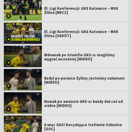
El. Ligi Konferencji: GKS Katowice – MSK
Żilina [MECZ]
El. Ligi Konferencji: GKS Katowice – MSK
Żilina [SKRÓT]
Wdowiak po triumfie GKS-u: mogliśmy
wygrać wcześniej [WIDEO]
Bzdyl po porażce Żyliny: jesteśmy załamani
[WIDEO]
Nowak po awansie GKS-u: każdy dał coś od
siebie [WIDEO]
A więc GKS! Decydujące trafienie Szkurina
[GOL]