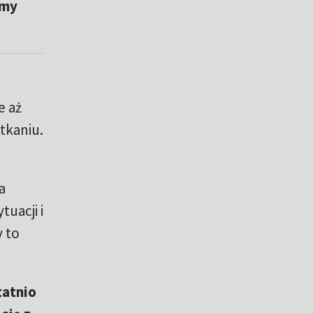
amy
e aż
tkaniu.
a
uacji i
y to
tatnio