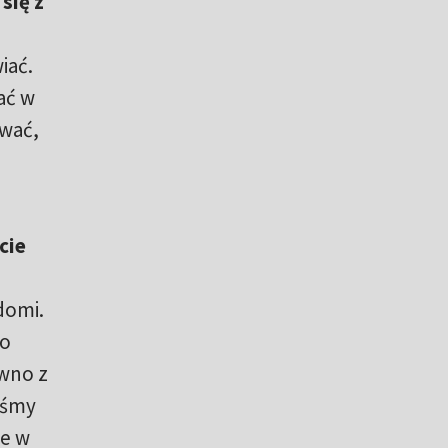
się z
iać.
ać w
ywać,
cie
domi.
ko
ówno z
liśmy
ne w