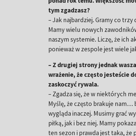
ponad rok temu. Większość mówi
tym zgadzasz?
– Jak najbardziej. Gramy co trzy d
Mamy wielu nowych zawodników, 
naszym systemie. Liczę, że ich 
ponieważ w zespole jest wiele ja
– Z drugiej strony jednak wasz
wrażenie, że często jesteście do
zaskoczyć rywala.
– Zgadza się, że w niektórych m
Myślę, że często brakuje nam… 
wygląda inaczej. Musimy grać wy
piłką, jak i bez niej. Mamy poka
ten sezon i prawda jest taka, ż