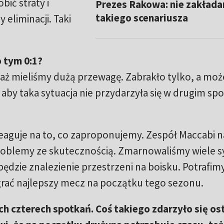
bić straty i
Prezes Rakowa: nie zakład
takiego scenariusza
eliminacji. Taki
o tym 0:1?
waż mieliśmy dużą przewagę. Zabrakło tylko, a moż
aby taka sytuacja nie przydarzyła się w drugim spo
eaguje na to, co zaproponujemy. Zespół Maccabi n
oblemy ze skutecznością. Zmarnowaliśmy wiele syt
ędzie znalezienie przestrzeni na boisku. Potrafim
grać najlepszy mecz na początku tego sezonu.
ch czterech spotkań. Coś takiego zdarzyło się os