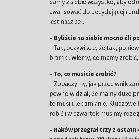
damy z siebie wszystko, aby odro
awansować do decydującej rundy 
jest nasz cel.
– Byliście na siebie mocno źli p
– Tak, oczywiście, że tak, ponie
bramki. Wiemy, co mamy zrobić, 
– To, co musicie zrobić?
– Zobaczymy, jak przeciwnik zar
pewno widział, że mamy duże pr
to musi ulec zmianie. Kluczowe b
robić i w czwartek musimy roze
– Raków przegrał trzy z ostatni