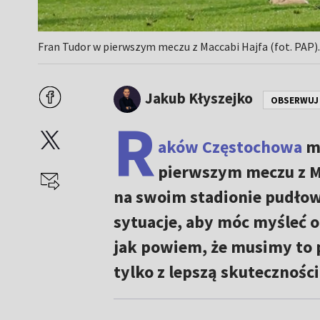
Fran Tudor w pierwszym meczu z Maccabi Hajfa (fot. PAP)
Jakub Kłyszejko
OBSERWUJ
R
aków Częstochowa
ma
pierwszym meczu z Ma
na swoim stadionie pudłow
sytuacje, aby móc myśleć o
jak powiem, że musimy to 
tylko z lepszą skutecznośc