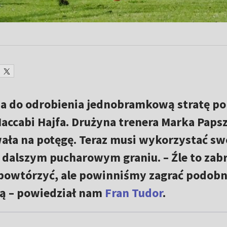
.
 do odrobienia jednobramkową stratę po
ccabi Hajfa. Drużyna trenera Marka Paps
ała na potęgę. Teraz musi wykorzystać sw
 dalszym pucharowym graniu. – Źle to zab
powtórzyć, ale powinniśmy zagrać podobn
ią – powiedział nam
Fran Tudor
.