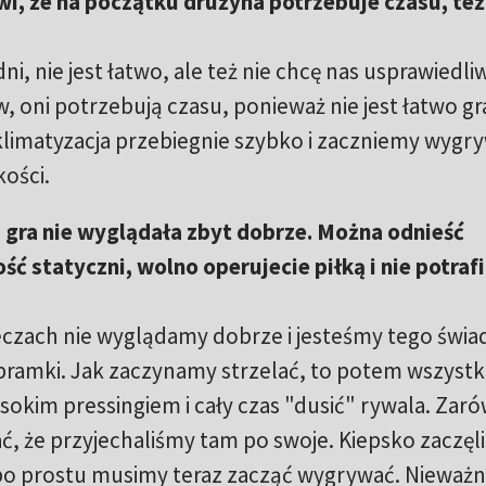
, że na początku drużyna potrzebuje czasu, też 
ni, nie jest łatwo, ale też nie chcę nas usprawiedliw
oni potrzebują czasu, ponieważ nie jest łatwo gr
aklimatyzacja przebiegnie szybko i zaczniemy wygr
kości.
a gra nie wyglądała zbyt dobrze. Można odnieść
ść statyczni, wolno operujecie piłką i nie potrafi
eczach nie wyglądamy dobrze i jesteśmy tego świa
bramki. Jak zaczynamy strzelać, to potem wszyst
sokim pressingiem i cały czas "dusić" rywala. Zar
zać, że przyjechaliśmy tam po swoje. Kiepsko zaczę
e po prostu musimy teraz zacząć wygrywać. Nieważ