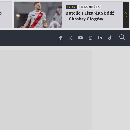
12:15
PIŁKA NOŻNA
p
Betclic 1 Liga: ŁKS Łódź
▶
– Chrobry Głogów