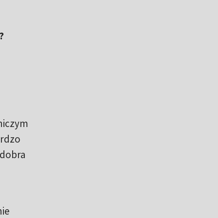
?
 niczym
ardzo
 dobra
nie