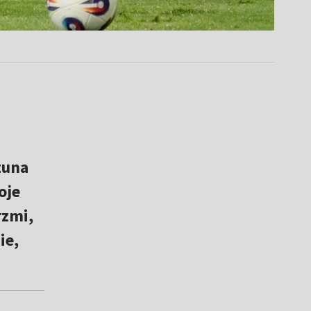
zuna
oje
rzmi,
ie,