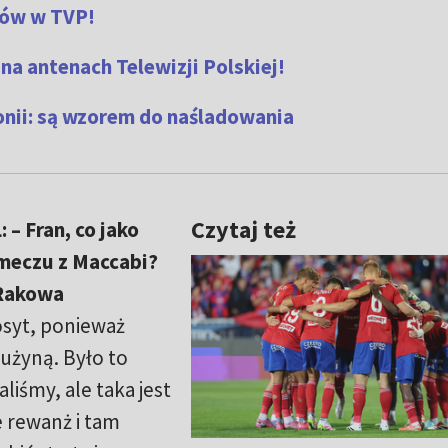
ków w TVP!
na antenach Telewizji Polskiej!
onii: są wzorem do naśladowania
Czytaj też
– Fran, co jako
 meczu z Maccabi?
 Rakowa
syt, ponieważ
użyną. Było to
liśmy, ale taka jest
e rewanż i tam