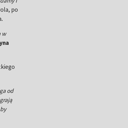
ądamy i
rola, po
a.
a w
yna
ckiego
aga od
grają
 by