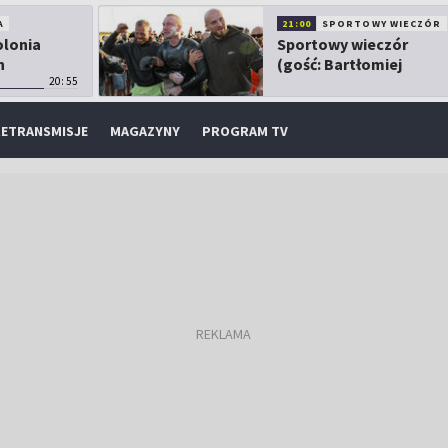
A
21:00
SPORTOWY WIECZÓR
olonia
Sportowy wieczór
h
(gość: Bartłomiej
20:55
Kubkowski)
ETRANSMISJE
MAGAZYNY
PROGRAM TV