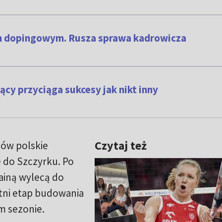
m dopingowym. Rusza sprawa kadrowicza
ący przyciąga sukcesy jak nikt inny
Czytaj też
ów polskie
e do Szczyrku. Po
rainą wylecą do
atni etap budowania
m sezonie.