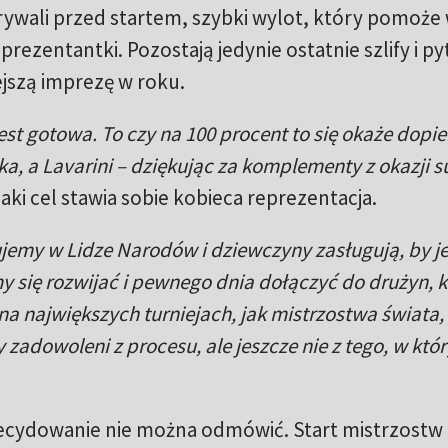
rywali przed startem, szybki wylot, który pomoże
prezentantki. Pozostają jedynie ostatnie szlify i py
ejszą imprezę w roku.
jest gotowa. To czy na 100 procent to się okaże dopie
ka, a Lavarini – dziękując za komplementy z okazji 
aki cel stawia sobie kobieca reprezentacja.
jemy w Lidze Narodów i dziewczyny zasługują, by je
y się rozwijać i pewnego dnia dołączyć do drużyn, k
a największych turniejach, jak mistrzostwa świata,
y zadowoleni z procesu, ale jeszcze nie z tego, w któ
ecydowanie nie można odmówić. Start mistrzostw 