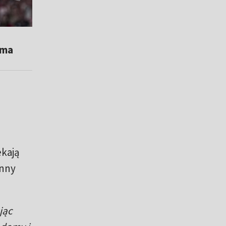
ama
ekają
inny
jąc