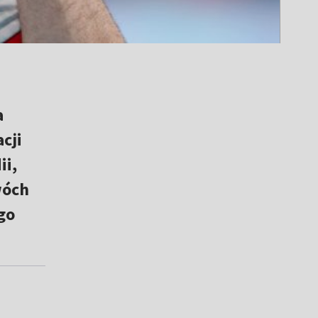
a
cji
ii,
wóch
go