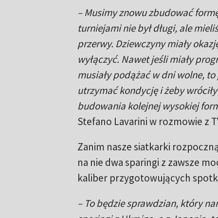
– Musimy znowu zbudować formę
turniejami nie był długi, ale miel
przerwy. Dziewczyny miały okazję
wyłączyć. Nawet jeśli miały pro
musiały podążać w dni wolne, to 
utrzymać kondycję i żeby wróciły
budowania kolejnej wysokiej for
Stefano Lavarini w rozmowie z T
Zanim nasze siatkarki rozpoczn
na nie dwa sparingi z zawsze moc
kaliber przygotowujących spotk
– To będzie sprawdzian, który n