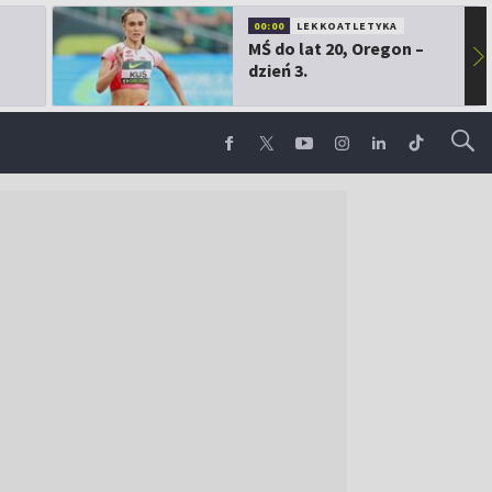
00:00
LEKKOATLETYKA
MŚ do lat 20, Oregon –
▶
dzień 3.