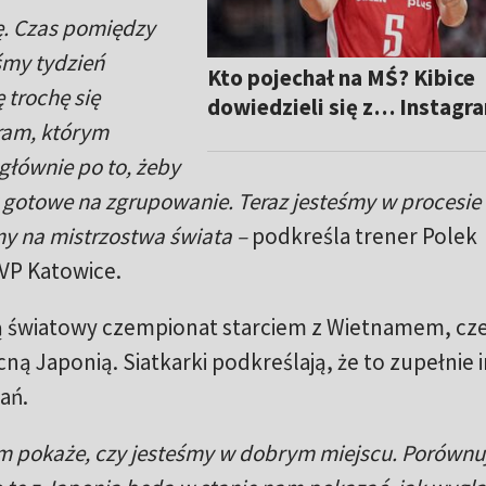
. Czas pomiędzy
iśmy tydzień
Kto pojechał na MŚ? Kibice
 trochę się
dowiedzieli się z… Instagr
gram, którym
głównie po to, żeby
 gotowe na zgrupowanie. Teraz jesteśmy w procesie
my na mistrzostwa świata –
podkreśla trener Polek
VP Katowice.
ą światowy czempionat starciem z Wietnamem, cz
ną Japonią. Siatkarki podkreślają, że to zupełnie 
ań.
am pokaże, czy jesteśmy w dobrym miejscu. Porównu