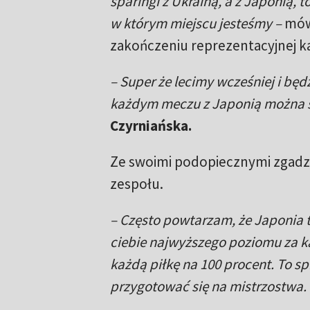
sparingi z Ukrainą, a z Japonią, 
w którym miejscu jesteśmy –
mów
zakończeniu reprezentacyjnej ka
– Super że lecimy wcześniej i bę
każdym meczu z Japonią można 
Czyrniańska.
Ze swoimi podopiecznymi zgadza 
zespołu.
– Często powtarzam, że Japonia t
ciebie najwyższego poziomu za ka
każdą piłkę na 100 procent. To spr
przygotować się na mistrzostwa.