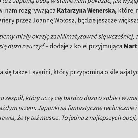
to te z Japonią będą w stanie nam pokazać, jak wygl
i nam rozgrywająca
Katarzyna Wenerska,
której 
riery przez Joannę Wołosz, będzie jeszcze większ
dziemy miały okazję zaaklimatyzować się wcześniej, 
się dużo nauczyć
– dodaje z kolei przyjmująca
Mart
się także Lavarini, który przypomina o sile azjaty
o zespół, który uczy cię bardzo dużo o sobie i wym
żdym razem. Japonki są fantastyczne technicznie i 
awia, że ty też musisz. To jedna z najlepszych opcji,