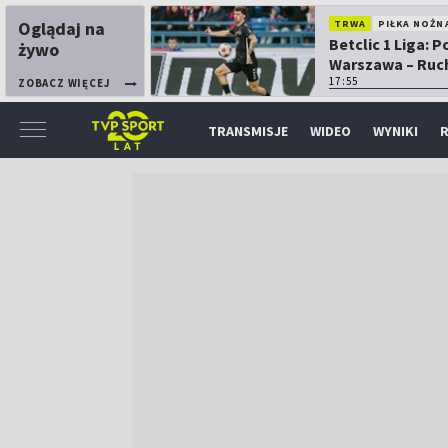
Oglądaj na
TRWA
PIŁKA NOŻN
Betclic 1 Liga: P
żywo
Warszawa – Ruc
Chorzów
17:55
ZOBACZ WIĘCEJ
TRANSMISJE
WIDEO
WYNIKI
R