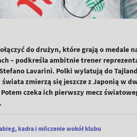
dołączyć do drużyn, które grają o medale n
ch – podkreśla ambitnie trener reprezenta
Stefano Lavarini. Polki wylatują do Tajland
świata zmierzą się jeszcze z Japonią w d
 Potem czeka ich pierwszy mecz światowe
.
abieg, kadra i milczenie wokół klubu