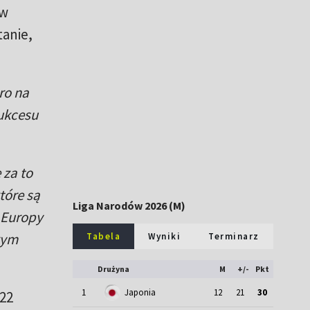
 w
tanie,
ro na
sukcesu
 za to
tóre są
Liga Narodów 2026 (M)
 Europy
rym
Tabela
Wyniki
Terminarz
Drużyna
M
+/-
Pkt
1
Japonia
12
21
30
22