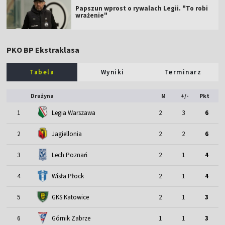
Papszun wprost o rywalach Legii. "To robi
wrażenie"
PKO BP Ekstraklasa
Tabela
Wyniki
Terminarz
Drużyna
M
+/-
Pkt
1
Legia Warszawa
2
3
6
2
Jagiellonia
2
2
6
3
Lech Poznań
2
1
4
4
Wisła Płock
2
1
4
5
GKS Katowice
2
1
3
6
Górnik Zabrze
1
1
3