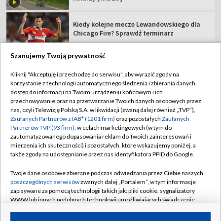
Kiedy kolejne mecze Lewandowskiego dla
Chicago Fire? Sprawdź terminarz
Szanujemy Twoją prywatność
Kliknij "Akceptuję i przechodzę do serwisu", aby wyrazić zgody na
korzystanie z technologii automatycznego śledzenia i zbierania danych,
TVP
dostęp do informacji na Twoim urządzeniu końcowym i ich
Abonament TVP
Regulamin TVP
przechowywanie oraz na przetwarzanie Twoich danych osobowych przez
nas, czyli Telewizję Polską S.A. w likwidacji (zwaną dalej również „TVP”),
Polityka prywatności
Sklep TVP
Zaufanych Partnerów z IAB* (1201 firm)
oraz pozostałych
Zaufanych
Partnerów TVP (93 firm)
, w celach marketingowych (w tym do
Biuro Reklamy
Moje zgody
zautomatyzowanego dopasowania reklam do Twoich zainteresowań i
mierzenia ich skuteczności) i pozostałych, które wskazujemy poniżej, a
Oferta Handlowa
Biuro reklamy
także zgody na udostępnianie przez nas identyfikatora PPID do Google.
Telegazeta ogłoszenia
Kontakt
Twoje dane osobowe zbierane podczas odwiedzania przez Ciebie naszych
Emisja w TVP
poszczególnych serwisów
zwanych dalej „Portalem”, w tym informacje
zapisywane za pomocą technologii takich jak: pliki cookie, sygnalizatory
Kanały
Rada Programowa
WWW lub innych podobnych technologii umożliwiających świadczenie
dopasowanych i bezpiecznych usług, personalizację treści oraz reklam,
Ogłoszenia przetargowe
udostępnianie funkcji mediów społecznościowych oraz analizowanie
©2026 Telewizja Polska Spółka Akcyjna w likwidacji