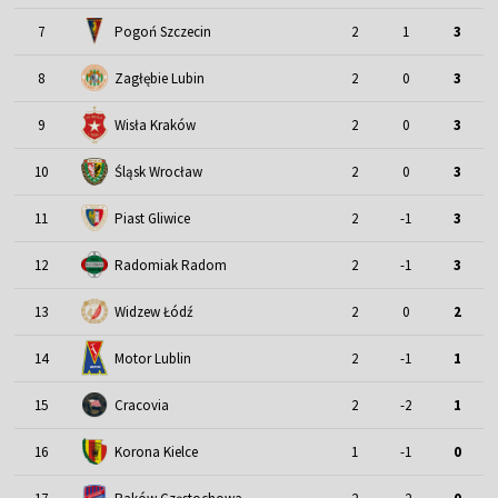
7
Pogoń Szczecin
2
1
3
8
Zagłębie Lubin
2
0
3
9
Wisła Kraków
2
0
3
Śląsk Wrocław
10
2
0
3
11
Piast Gliwice
2
-1
3
12
Radomiak Radom
2
-1
3
13
Widzew Łódź
2
0
2
Motor Lublin
14
2
-1
1
15
Cracovia
2
-2
1
16
Korona Kielce
1
-1
0