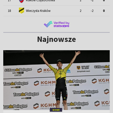
17
Raków Częstochowa
2
-2
0
18
Wieczysta Kraków
2
-2
0
Najnowsze
NOWE