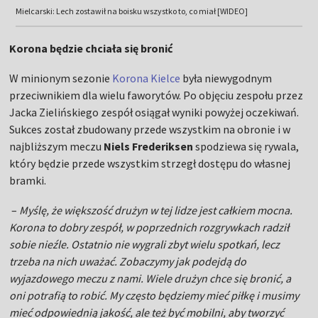
Mielcarski: Lech zostawił na boisku wszystko to, co miał [WIDEO]
Korona będzie chciała się bronić
W minionym sezonie
Korona Kielce
była niewygodnym
przeciwnikiem dla wielu faworytów. Po objęciu zespołu przez
Jacka Zielińskiego zespół osiągał wyniki powyżej oczekiwań.
Sukces został zbudowany przede wszystkim na obronie i w
najbliższym meczu
Niels Frederiksen
spodziewa się rywala,
który będzie przede wszystkim strzegł dostępu do własnej
bramki.
–
Myślę, że większość drużyn w tej lidze jest całkiem mocna.
Korona to dobry zespół, w poprzednich rozgrywkach radził
sobie nieźle. Ostatnio nie wygrali zbyt wielu spotkań, lecz
trzeba na nich uważać. Zobaczymy jak podejdą do
wyjazdowego meczu z nami. Wiele drużyn chce się bronić, a
oni potrafią to robić. My często będziemy mieć piłkę i musimy
mieć odpowiednią jakość, ale też być mobilni, aby tworzyć