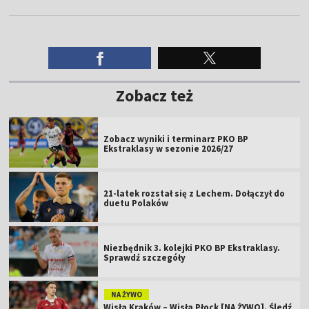
Zobacz też
Zobacz wyniki i terminarz PKO BP
Ekstraklasy w sezonie 2026/27
21-latek rozstał się z Lechem. Dołączył do
duetu Polaków
Niezbędnik 3. kolejki PKO BP Ekstraklasy.
Sprawdź szczegóły
NA ŻYWO
Wisła Kraków – Wisła Płock [NA ŻYWO]. Śledź