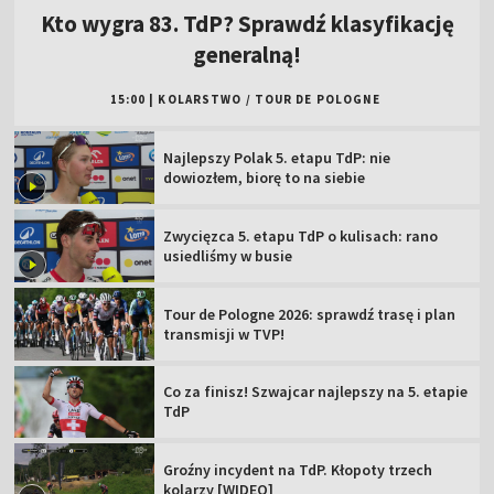
Kto wygra 83. TdP? Sprawdź klasyfikację
generalną!
15:00
|
KOLARSTWO
/
TOUR DE POLOGNE
Najlepszy Polak 5. etapu TdP: nie
dowiozłem, biorę to na siebie
Zwycięzca 5. etapu TdP o kulisach: rano
usiedliśmy w busie
Tour de Pologne 2026: sprawdź trasę i plan
transmisji w TVP!
Co za finisz! Szwajcar najlepszy na 5. etapie
TdP
Groźny incydent na TdP. Kłopoty trzech
kolarzy [WIDEO]