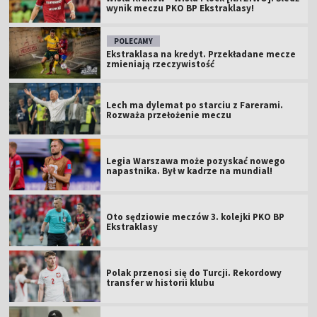
wynik meczu PKO BP Ekstraklasy!
POLECAMY
Ekstraklasa na kredyt. Przekładane mecze
zmieniają rzeczywistość
Lech ma dylemat po starciu z Farerami.
Rozważa przełożenie meczu
Legia Warszawa może pozyskać nowego
napastnika. Był w kadrze na mundial!
Oto sędziowie meczów 3. kolejki PKO BP
Ekstraklasy
Polak przenosi się do Turcji. Rekordowy
transfer w historii klubu