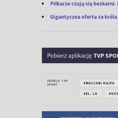
Piłkarze czują się bezkarni
Gigantyczna oferta za król
Pobierz aplikację
TVP SPO
ŹRÓDŁO: TVP
#MACCABI HAJFA
SPORT
#EL. LK
#GO