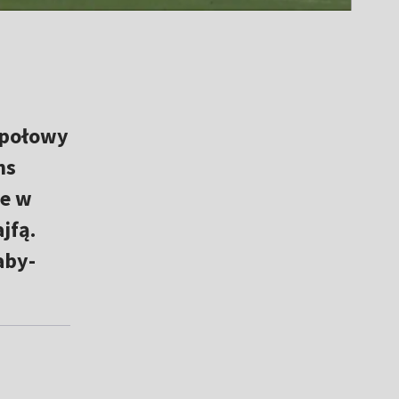
 połowy
ns
ie w
jfą.
aby-