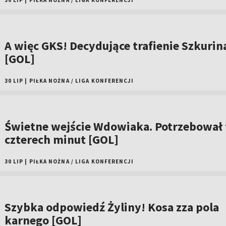
30 LIP
|
PIŁKA NOŻNA
/
LIGA KONFERENCJI
A więc GKS! Decydujące trafienie Szkurin
[GOL]
30 LIP
|
PIŁKA NOŻNA
/
LIGA KONFERENCJI
Świetne wejście Wdowiaka. Potrzebował 
czterech minut [GOL]
30 LIP
|
PIŁKA NOŻNA
/
LIGA KONFERENCJI
Szybka odpowiedź Żyliny! Kosa zza pola
karnego [GOL]