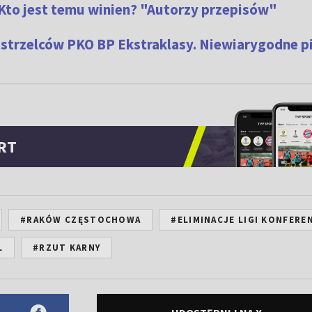
. Kto jest temu winien? "Autorzy przepisów"
a strzelców PKO BP Ekstraklasy. Niewiarygodne p
RT
#RAKÓW CZĘSTOCHOWA
#ELIMINACJE LIGI KONFERE
L
#RZUT KARNY