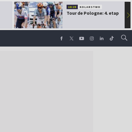
10:25
KOLARSTWO
Tour de Pologne: 4. etap
▶