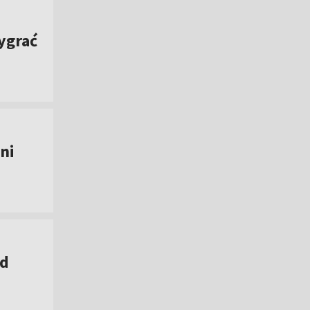
ygrać
ni
od