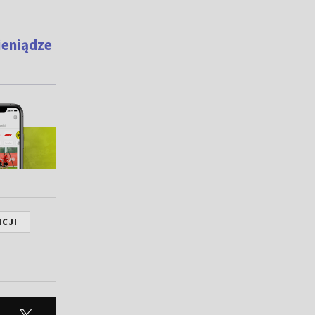
ieniądze
NCJI