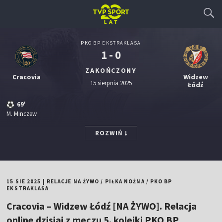
PKO BP EKSTRAKLASA
1 - 0
ZAKOŃCZONY
Cracovia
Widzew
15 sierpnia 2025
Łódź
69'
M. Minczew
ROZWIŃ
15 SIE 2025
|
RELACJE NA ŻYWO
/
PIŁKA NOŻNA
/
PKO BP
EKSTRAKLASA
Cracovia – Widzew Łódź [NA ŻYWO]. Relacja
online dzisiaj z meczu 5. kolejki PKO BP