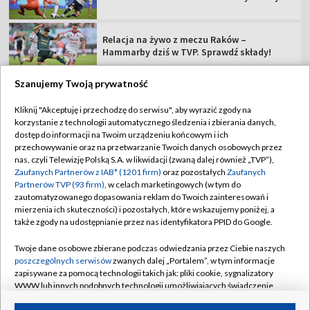
Relacja na żywo z meczu Raków –
Hammarby dziś w TVP. Sprawdź składy!
Szanujemy Twoją prywatność
Kliknij "Akceptuję i przechodzę do serwisu", aby wyrazić zgody na
korzystanie z technologii automatycznego śledzenia i zbierania danych,
TVP
dostęp do informacji na Twoim urządzeniu końcowym i ich
Abonament TVP
Regulamin TVP
przechowywanie oraz na przetwarzanie Twoich danych osobowych przez
nas, czyli Telewizję Polską S.A. w likwidacji (zwaną dalej również „TVP”),
Polityka prywatności
Sklep TVP
Zaufanych Partnerów z IAB* (1201 firm)
oraz pozostałych
Zaufanych
Partnerów TVP (93 firm)
, w celach marketingowych (w tym do
Biuro Reklamy
Moje zgody
zautomatyzowanego dopasowania reklam do Twoich zainteresowań i
mierzenia ich skuteczności) i pozostałych, które wskazujemy poniżej, a
Oferta Handlowa
Biuro reklamy
także zgody na udostępnianie przez nas identyfikatora PPID do Google.
Telegazeta ogłoszenia
Kontakt
Twoje dane osobowe zbierane podczas odwiedzania przez Ciebie naszych
Emisja w TVP
poszczególnych serwisów
zwanych dalej „Portalem”, w tym informacje
zapisywane za pomocą technologii takich jak: pliki cookie, sygnalizatory
Kanały
Rada Programowa
WWW lub innych podobnych technologii umożliwiających świadczenie
dopasowanych i bezpiecznych usług, personalizację treści oraz reklam,
Ogłoszenia przetargowe