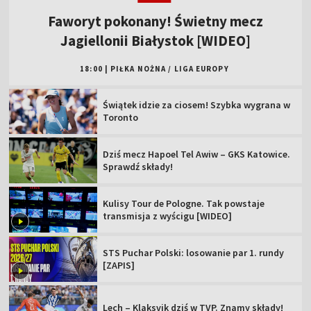
Faworyt pokonany! Świetny mecz
Jagiellonii Białystok [WIDEO]
18:00
|
PIŁKA NOŻNA
/
LIGA EUROPY
Świątek idzie za ciosem! Szybka wygrana w
Toronto
Dziś mecz Hapoel Tel Awiw – GKS Katowice.
Sprawdź składy!
Kulisy Tour de Pologne. Tak powstaje
transmisja z wyścigu [WIDEO]
STS Puchar Polski: losowanie par 1. rundy
[ZAPIS]
Lech – Klaksvik dziś w TVP. Znamy składy!