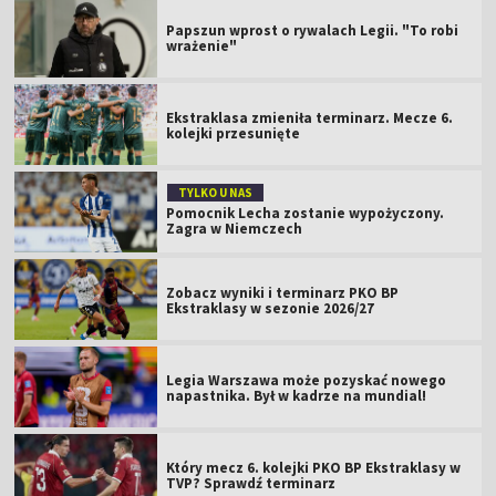
Papszun wprost o rywalach Legii. "To robi
wrażenie"
Ekstraklasa zmieniła terminarz. Mecze 6.
kolejki przesunięte
TYLKO U NAS
Pomocnik Lecha zostanie wypożyczony.
Zagra w Niemczech
Zobacz wyniki i terminarz PKO BP
Ekstraklasy w sezonie 2026/27
Legia Warszawa może pozyskać nowego
napastnika. Był w kadrze na mundial!
Który mecz 6. kolejki PKO BP Ekstraklasy w
TVP? Sprawdź terminarz