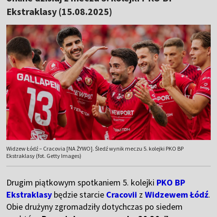
Ekstraklasy (15.08.2025)
Widzew Łódź – Cracovia [NA ŻYWO]. Śledź wynik meczu 5. kolejki PKO BP
Ekstraklasy (fot. Getty Images)
Drugim piątkowym spotkaniem 5. kolejki
PKO BP
Ekstraklasy
będzie starcie
Cracovii
z
Widzewem Łódź
.
Obie drużyny zgromadziły dotychczas po siedem