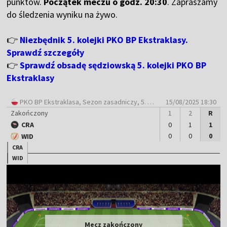
punktów.
Początek meczu o godz. 20:30
. Zapraszamy
do śledzenia wyniku na żywo.
👉
Niezbędnik 5. kolejki PKO BP Ekstraklasy.
Sprawdź szczegóły
👉
Sprawdź obsadę sędziowską 5. kolejki PKO BP
Ekstraklasy
PKO BP Ekstraklasa
, Sezon zasadniczy, 5. Kolejka
15/08/2025 18:30
Zakończony
1
2
R
CRA
0
1
1
0
0
0
WID
CRA
WID
Mecz zakończony