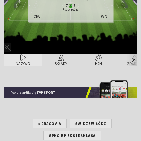
7
8
Rzuty rożne
CRA
WID
NA ŻYWO
SKŁADY
H2H
ZDARZE
Pobierz aplikację
TVP SPORT
#CRACOVIA
#WIDZEW ŁÓDŹ
#PKO BP EKSTRAKLASA