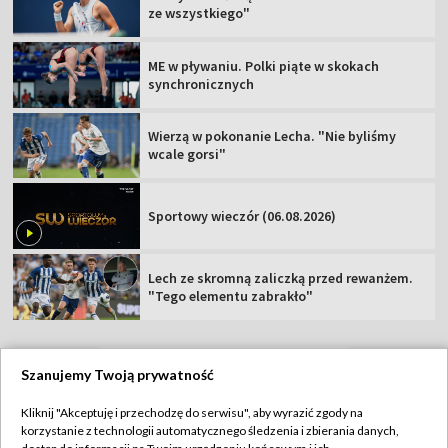
ze wszystkiego"
ME w pływaniu. Polki piąte w skokach
synchronicznych
Wierzą w pokonanie Lecha. "Nie byliśmy
wcale gorsi"
Sportowy wieczór (06.08.2026)
Lech ze skromną zaliczką przed rewanżem.
"Tego elementu zabrakło"
Szanujemy Twoją prywatność
TVP
Kliknij "Akceptuję i przechodzę do serwisu", aby wyrazić zgody na
korzystanie z technologii automatycznego śledzenia i zbierania danych,
Abonament TVP
Regulamin TVP