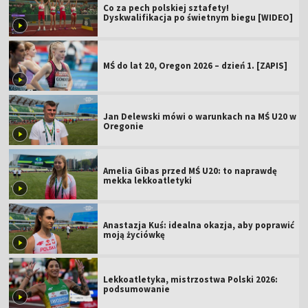
Co za pech polskiej sztafety!
Dyskwalifikacja po świetnym biegu [WIDEO]
MŚ do lat 20, Oregon 2026 – dzień 1. [ZAPIS]
Jan Delewski mówi o warunkach na MŚ U20 w
Oregonie
Amelia Gibas przed MŚ U20: to naprawdę
mekka lekkoatletyki
Anastazja Kuś: idealna okazja, aby poprawić
moją życiówkę
Lekkoatletyka, mistrzostwa Polski 2026:
podsumowanie