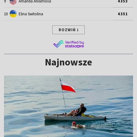
9
Amanda Anisimova
4353
10
Elina Switolina
4351
ROZWIŃ
Najnowsze