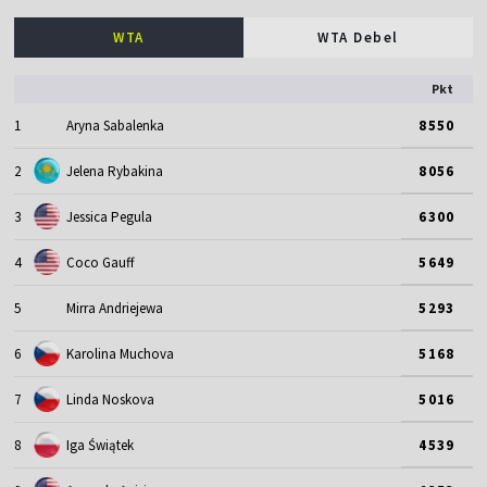
WTA
WTA Debel
Pkt
1
Aryna Sabalenka
8550
2
Jelena Rybakina
8056
3
Jessica Pegula
6300
4
Coco Gauff
5649
5
Mirra Andriejewa
5293
6
Karolina Muchova
5168
7
Linda Noskova
5016
8
Iga Świątek
4539