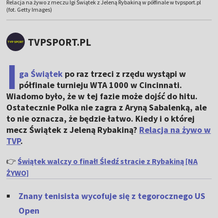
Relacja na żywo z meczu Igi Świątek z Jeleną Rybakiną w półfinale w tvpsport.pl
(fot. Getty Images)
TVPSPORT.PL
I
ga Świątek
po raz trzeci z rzędu wystąpi w
półfinale turnieju WTA 1000 w Cincinnati.
Wiadomo było, że w tej fazie może dojść do hitu.
Ostatecznie Polka nie zagra z Aryną Sabalenką, ale
to nie oznacza, że będzie łatwo. Kiedy i o której
mecz Świątek z Jeleną Rybakiną?
Relacja na żywo w
TVP
.
👉
Świątek walczy o finał! Śledź stracie z Rybakiną [NA
ŻYWO]
Znany tenisista wycofuje się z tegorocznego US
Open