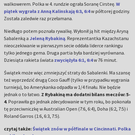
walkowerem. Polka w 4. rundzie ograła Soranę Cirsteę.
W
piątek wygrała z Anną Kalinskają 6:3, 6:4
w półtorej godziny.
Została zaledwie raz przełamana.
Niedługo potem poznała rywalkę. Wyłonił ją hit między Aryną
Sabalenką a
Jeleną Rybakiną
. Reprezentantka Kazachstanu
nieoczekiwanie w pierwszym secie oddała liderce rankingu
tylko jednego gema. Druga partia była bardziej wyrównana.
Dziesiąta rakieta świata
zwyciężyła 6:1, 6:4
w 76 minut.
Świątek może więc zmniejszyć straty do Sabalenki. Ma szansę
też wyprzedzić drugą Coco Gauff (tylko w przypadku wygrania
turnieju), bo Amerykanka odpadła w 1/4 finału. Nie będzie
jednak o to łatwo.
Z Rybakiną ma dodatni bilans meczów: 5-
4
. Poprawiła go jednak zdecydowanie w tym roku, bo pokonała
tę przeciwniczkę w Australian Open (7:6, 6:4), Doha (6:2, 7:5) i
Roland Garros (1:6, 6:3, 7:5).
czytaj także:
Świątek znów w półfinale w Cincinnati. Polka