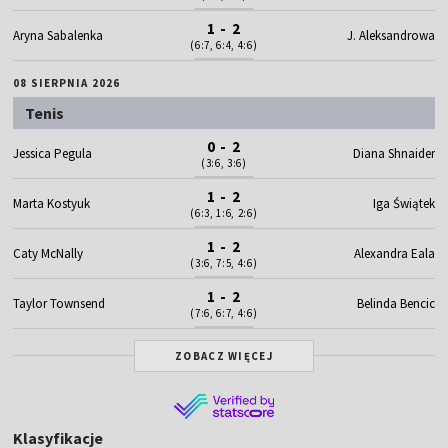
1 - 2
Aryna Sabalenka
J. Aleksandrowa
(6:7, 6:4, 4:6)
08 SIERPNIA 2026
Tenis
0 - 2
Jessica Pegula
Diana Shnaider
(3:6, 3:6)
1 - 2
Marta Kostyuk
Iga Świątek
(6:3, 1:6, 2:6)
1 - 2
Caty McNally
Alexandra Eala
(3:6, 7:5, 4:6)
1 - 2
Taylor Townsend
Belinda Bencic
(7:6, 6:7, 4:6)
ZOBACZ WIĘCEJ
Klasyfikacje