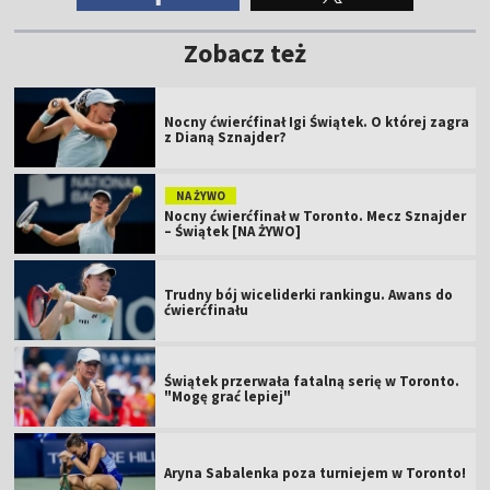
Zobacz też
Nocny ćwierćfinał Igi Świątek. O której zagra
z Dianą Sznajder?
NA ŻYWO
Nocny ćwierćfinał w Toronto. Mecz Sznajder
– Świątek [NA ŻYWO]
Trudny bój wiceliderki rankingu. Awans do
ćwierćfinału
Świątek przerwała fatalną serię w Toronto.
"Mogę grać lepiej"
Aryna Sabalenka poza turniejem w Toronto!