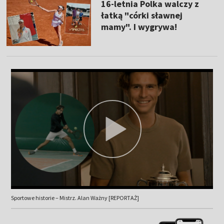
16-letnia Polka walczy z
łatką "córki sławnej
mamy". I wygrywa!
Sportowe historie – Mistrz. Alan Ważny [REPORTAŻ]