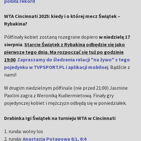
pobiła rekord
WTA Cincinnati 2025: kiedy i o której mecz Świątek –
Rybakina?
Półfinały kobiet zostaną rozegrane dopiero
w niedzielę 17
sierpnia
.
Starcie Świątek z Rybakiną odbędzie się jako
pierwsze tego dnia. Ma rozpocząć się tuż po godzinie
19:00
.
Zapraszamy do śledzenia
relacji "na żywo" z tego
pojedynku w TVPSPORT.PL i aplikacji mobilnej
. Bądźcie z
nami!
W drugim niedzielnym półfinale (nie przed 21:00) Jasmine
Paolini zagra z Weroniką Kudiermietową. Finały gry
pojedynczej kobiet i mężczyzn odbędą się w poniedziałek.
Drabinka Igi Świątek na turnieju WTA w Cincinnati
1. runda: wolny los
2. runda:
Anastazja Potapowa 6:1, 6:
4