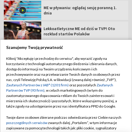
ME w pływaniu: oglądaj sesję poranną 1.
dnia
Lekkoatletyczne ME od dziś w TVP! Oto
rozkład startów Polaków
Szanujemy Twoją prywatność
Kliknij "Akceptuję i przechodzę do serwisu", aby wyrazić zgody na
korzystanie z technologii automatycznego śledzenia i zbierania danych,
TVP
dostęp do informacji na Twoim urządzeniu końcowym i ich
Abonament TVP
Regulamin TVP
przechowywanie oraz na przetwarzanie Twoich danych osobowych przez
nas, czyli Telewizję Polską S.A. w likwidacji (zwaną dalej również „TVP”),
Polityka prywatności
Sklep TVP
Zaufanych Partnerów z IAB* (1201 firm)
oraz pozostałych
Zaufanych
Partnerów TVP (93 firm)
, w celach marketingowych (w tym do
Biuro Reklamy
Moje zgody
zautomatyzowanego dopasowania reklam do Twoich zainteresowań i
mierzenia ich skuteczności) i pozostałych, które wskazujemy poniżej, a
Oferta Handlowa
Biuro reklamy
także zgody na udostępnianie przez nas identyfikatora PPID do Google.
Telegazeta ogłoszenia
Kontakt
Twoje dane osobowe zbierane podczas odwiedzania przez Ciebie naszych
Emisja w TVP
poszczególnych serwisów
zwanych dalej „Portalem”, w tym informacje
zapisywane za pomocą technologii takich jak: pliki cookie, sygnalizatory
Kanały
Rada Programowa