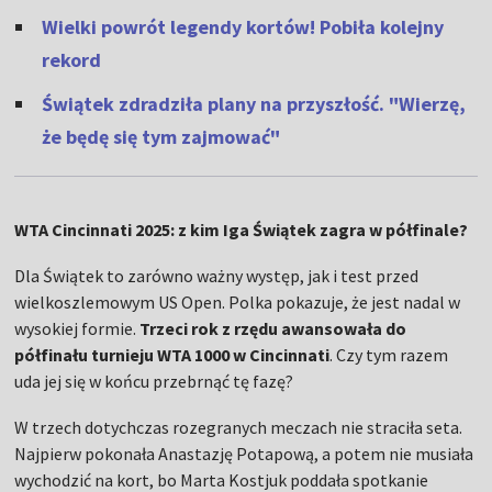
Wielki powrót legendy kortów! Pobiła kolejny
rekord
Świątek zdradziła plany na przyszłość. "Wierzę,
że będę się tym zajmować"
WTA Cincinnati 2025: z kim Iga Świątek zagra w półfinale?
Dla Świątek to zarówno ważny występ, jak i test przed
wielkoszlemowym US Open. Polka pokazuje, że jest nadal w
wysokiej formie.
Trzeci rok z rzędu awansowała do
półfinału turnieju WTA 1000 w Cincinnati
. Czy tym razem
uda jej się w końcu przebrnąć tę fazę?
W trzech dotychczas rozegranych meczach nie straciła seta.
Najpierw pokonała Anastazję Potapową, a potem nie musiała
wychodzić na kort, bo Marta Kostjuk poddała spotkanie