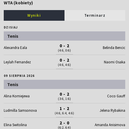
WTA (kobiety)
Wyniki
Terminarz
DZISIAJ
Tenis
0 - 2
Alexandra Eala
Belinda Bencic
(4:6, 0:6)
0 - 2
Leylah Fernandez
Naomi Osaka
(4:6, 4:6)
09 SIERPNIA 2026
Tenis
0 - 2
Alina Korniejewa
Coco Gauff
(3:6, 1:6)
1 - 2
Ludmilla Samsonova
Jelena Rybakina
(4:6, 6:4, 4:6)
2 - 0
Elina Switolina
Amanda Anisimova
(6:2, 6:4)