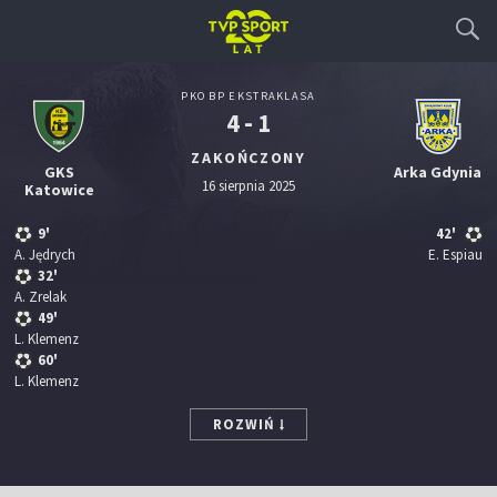
PKO BP EKSTRAKLASA
4 - 1
ZAKOŃCZONY
GKS
Arka Gdynia
16 sierpnia 2025
Katowice
9'
42'
A. Jędrych
E. Espiau
32'
A. Zrelak
49'
L. Klemenz
60'
L. Klemenz
ROZWIŃ