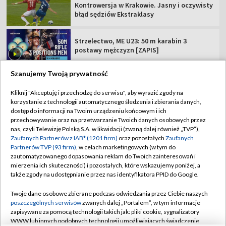
Kontrowersja w Krakowie. Jasny i oczywisty
błąd sędziów Ekstraklasy
Strzelectwo, ME U23: 50 m karabin 3
postawy mężczyzn [ZAPIS]
Szanujemy Twoją prywatność
Kliknij "Akceptuję i przechodzę do serwisu", aby wyrazić zgody na
korzystanie z technologii automatycznego śledzenia i zbierania danych,
TVP
dostęp do informacji na Twoim urządzeniu końcowym i ich
Abonament TVP
Regulamin TVP
przechowywanie oraz na przetwarzanie Twoich danych osobowych przez
nas, czyli Telewizję Polską S.A. w likwidacji (zwaną dalej również „TVP”),
Polityka prywatności
Sklep TVP
Zaufanych Partnerów z IAB* (1201 firm)
oraz pozostałych
Zaufanych
Partnerów TVP (93 firm)
, w celach marketingowych (w tym do
Biuro Reklamy
Moje zgody
zautomatyzowanego dopasowania reklam do Twoich zainteresowań i
mierzenia ich skuteczności) i pozostałych, które wskazujemy poniżej, a
Oferta Handlowa
Biuro reklamy
także zgody na udostępnianie przez nas identyfikatora PPID do Google.
Telegazeta ogłoszenia
Kontakt
Twoje dane osobowe zbierane podczas odwiedzania przez Ciebie naszych
Emisja w TVP
poszczególnych serwisów
zwanych dalej „Portalem”, w tym informacje
zapisywane za pomocą technologii takich jak: pliki cookie, sygnalizatory
Kanały
Rada Programowa
WWW lub innych podobnych technologii umożliwiających świadczenie