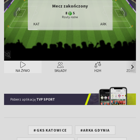
Mecz zakończony
8
5
Rzuty rożne
KAT
ARK
NA ŻYWO
SKŁADY
H2H
ZDARZE
Pobierz aplikację
TVP SPORT
#GKS KATOWICE
#ARKA GDYNIA