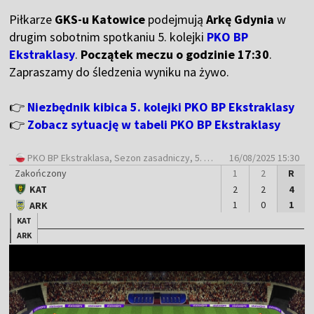
Piłkarze
GKS-u Katowice
podejmują
Arkę Gdynia
w
drugim sobotnim spotkaniu 5. kolejki
PKO BP
Ekstraklasy
.
Początek meczu o godzinie 17:30
.
Zapraszamy do śledzenia wyniku na żywo.
👉
Niezbędnik kibica 5. kolejki PKO BP Ekstraklasy
👉
Zobacz sytuację w tabeli PKO BP Ekstraklasy
PKO BP Ekstraklasa
, Sezon zasadniczy, 5. Kolejka
16/08/2025 15:30
Zakończony
1
2
R
KAT
2
2
4
1
0
1
ARK
KAT
ARK