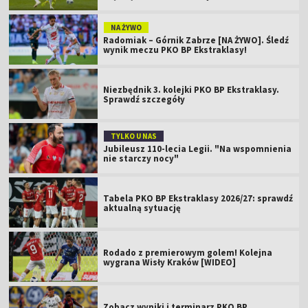
NA ŻYWO
Radomiak – Górnik Zabrze [NA ŻYWO]. Śledź
wynik meczu PKO BP Ekstraklasy!
Niezbędnik 3. kolejki PKO BP Ekstraklasy.
Sprawdź szczegóły
TYLKO U NAS
Jubileusz 110-lecia Legii. "Na wspomnienia
nie starczy nocy"
Tabela PKO BP Ekstraklasy 2026/27: sprawdź
aktualną sytuację
Rodado z premierowym golem! Kolejna
wygrana Wisły Kraków [WIDEO]
Zobacz wyniki i terminarz PKO BP