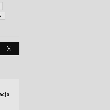
K
acja