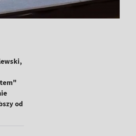
lewski,
stem"
nie
abszy od