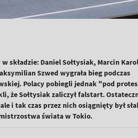
w składzie: Daniel Sołtysiak, Marcin Karo
Maksymilian Szwed wygrała bieg podczas
skiej. Polacy pobiegli jednak "pod prote
i, że Sołtysiak zaliczył falstart. Ostatecz
ale i tak czas przez nich osiągnięty był sł
mistrzostwa świata w Tokio.