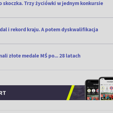
o skoczka. Trzy życiówki w jednym konkursie
al i rekord kraju. A potem dyskwalifikacja
ali złote medale MŚ po... 28 latach
RT