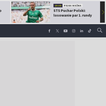
15:30
PIŁKA NOŻNA
p
STS Puchar Polski:
▶
losowanie par 1. rundy