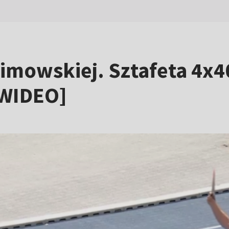
limowskiej. Sztafeta 4x
[WIDEO]