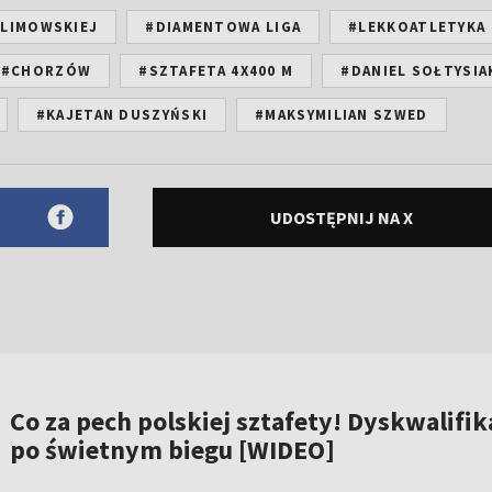
OLIMOWSKIEJ
#DIAMENTOWA LIGA
#LEKKOATLETYKA
#CHORZÓW
#SZTAFETA 4X400 M
#DANIEL SOŁTYSIA
#KAJETAN DUSZYŃSKI
#MAKSYMILIAN SZWED
UDOSTĘPNIJ NA X
Co za pech polskiej sztafety! Dyskwalifik
po świetnym biegu [WIDEO]