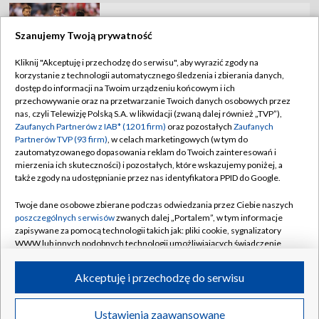
jesteśmy bez szans"
Szanujemy Twoją prywatność
Kliknij "Akceptuję i przechodzę do serwisu", aby wyrazić zgody na
korzystanie z technologii automatycznego śledzenia i zbierania danych,
TVP
dostęp do informacji na Twoim urządzeniu końcowym i ich
Abonament TVP
Regulamin TVP
przechowywanie oraz na przetwarzanie Twoich danych osobowych przez
nas, czyli Telewizję Polską S.A. w likwidacji (zwaną dalej również „TVP”),
Polityka prywatności
Sklep TVP
Zaufanych Partnerów z IAB* (1201 firm)
oraz pozostałych
Zaufanych
Partnerów TVP (93 firm)
, w celach marketingowych (w tym do
Biuro Reklamy
Moje zgody
zautomatyzowanego dopasowania reklam do Twoich zainteresowań i
mierzenia ich skuteczności) i pozostałych, które wskazujemy poniżej, a
Oferta Handlowa
Biuro reklamy
także zgody na udostępnianie przez nas identyfikatora PPID do Google.
Telegazeta ogłoszenia
Kontakt
Twoje dane osobowe zbierane podczas odwiedzania przez Ciebie naszych
Emisja w TVP
poszczególnych serwisów
zwanych dalej „Portalem”, w tym informacje
zapisywane za pomocą technologii takich jak: pliki cookie, sygnalizatory
Kanały
Rada Programowa
WWW lub innych podobnych technologii umożliwiających świadczenie
dopasowanych i bezpiecznych usług, personalizację treści oraz reklam,
Ogłoszenia przetargowe
udostępnianie funkcji mediów społecznościowych oraz analizowanie
©2026 Telewizja Polska Spółka Akcyjna w likwidacji
Akceptuję i przechodzę do serwisu
ruchu w Internecie.
Akademia Telewizyjna
Informacje o nadawcy
Twoje dane osobowe zbierane podczas odwiedzania przez Ciebie
Ustawienia zaawansowane