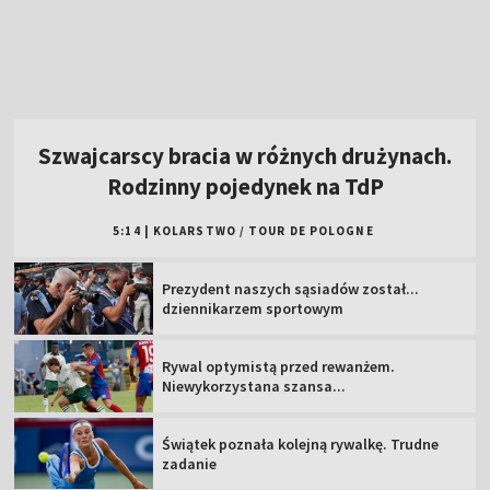
5:14
|
KOLARSTWO
/
TOUR DE POLOGNE
Prezydent naszych sąsiadów został...
dziennikarzem sportowym
Rywal optymistą przed rewanżem.
Niewykorzystana szansa...
Świątek poznała kolejną rywalkę. Trudne
zadanie
"Lewy" tym razem bez gola. Dobry początek
"Strażaków" [WIDEO]
MŚ do lat 20, Oregon: oglądaj 2. dzień
Trener GKS zachowuje optymizm. "Nie