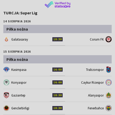
TURCJA: Super Lig
14 SIERPNIA 2026
Piłka nożna
Galatasaray
Corum FK
18:30
15 SIERPNIA 2026
Piłka nożna
Kasimpasa
Trabzonspor
16:00
Konyaspor
Caykur Rizespor
16:00
Gaziantep
Alanyaspor
18:30
Genclerbirligi
Fenerbahce
18:30