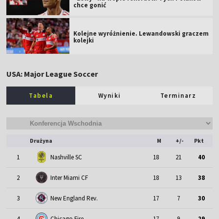
chce gonić
Kolejne wyróżnienie. Lewandowski graczem
kolejki
USA: Major League Soccer
Tabela
Wyniki
Terminarz
Drużyna
M
+/-
Pkt
1
Nashville SC
18
21
40
2
Inter Miami CF
18
13
38
3
New England Rev.
17
7
30
4
Chicago Fire
17
9
29