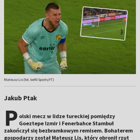
Mateusz Lis (fot. beIN Sports/YT)
Jakub Ptak
P
olski mecz w lidze tureckiej pomiędzy
Goeztepe Izmir i Fenerbahce Stambuł
zakończył się bezbramkowym remisem. Bohaterem
gospodarzy został Mateusz Lis, który obronił rzut