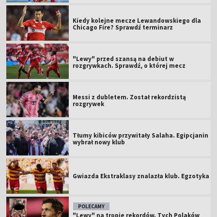
Kiedy kolejne mecze Lewandowskiego dla
Chicago Fire? Sprawdź terminarz
"Lewy" przed szansą na debiut w
rozgrywkach. Sprawdź, o której mecz
Messi z dubletem. Został rekordzistą
rozgrywek
Tłumy kibiców przywitały Salaha. Egipcjanin
wybrał nowy klub
Gwiazda Ekstraklasy znalazła klub. Egzotyka
POLECAMY
"Lewy" na tropie rekordów. Tych Polaków