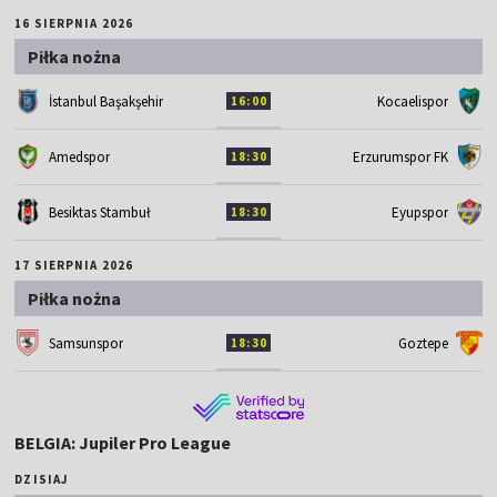
16 SIERPNIA 2026
Piłka nożna
İstanbul Başakşehir
Kocaelispor
16:00
Amedspor
Erzurumspor FK
18:30
Besiktas Stambuł
Eyupspor
18:30
17 SIERPNIA 2026
Piłka nożna
Samsunspor
Goztepe
18:30
BELGIA: Jupiler Pro League
DZISIAJ