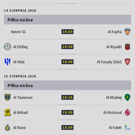
14 SIERPNIA 2026
Piłka nożna
Neom SC
Al Fayha
16:50
Al Ettifaq
Al Riyadh
18:00
Al Hilal
Al Faisaly (SAU)
18:00
15 SIERPNIA 2026
Piłka nożna
Al Taawoun
Al Khaleej
16:15
Al Ittihad
Al Kholood
18:00
Al Nassr
Al Fateh
18:00