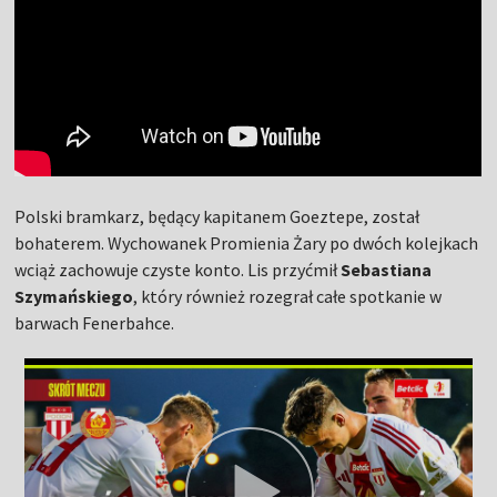
Polski bramkarz, będący kapitanem Goeztepe, został
bohaterem. Wychowanek Promienia Żary po dwóch kolejkach
wciąż zachowuje czyste konto. Lis przyćmił
Sebastiana
Szymańskiego
, który również rozegrał całe spotkanie w
barwach Fenerbahce.