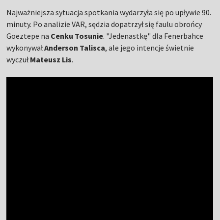
Najważniejsza sytuacja spotkania wydarzyła się po upływie 90.
minuty. Po analizie VAR, sędzia dopatrzył się faulu obrońcy
Goeztepe na
Cenku Tosunie
. "Jedenastkę" dla Fenerbahce
wykonywał
Anderson Talisca
, ale jego intencje świetnie
wyczuł
Mateusz Lis
.