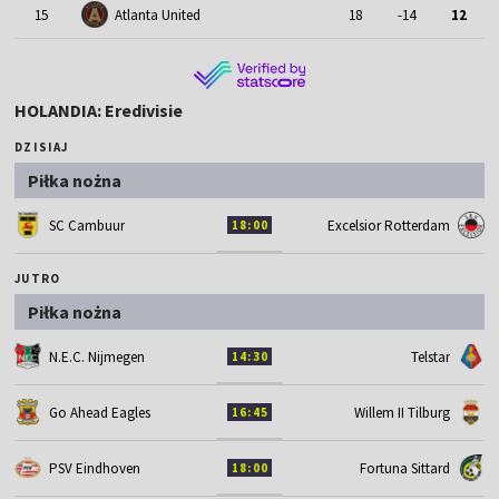
15
Atlanta United
18
-14
12
HOLANDIA: Eredivisie
DZISIAJ
Piłka nożna
SC Cambuur
Excelsior Rotterdam
18:00
JUTRO
Piłka nożna
N.E.C. Nijmegen
Telstar
14:30
Go Ahead Eagles
Willem II Tilburg
16:45
PSV Eindhoven
Fortuna Sittard
18:00