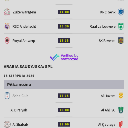
Zulte Waregem
KRC Genk
14:00
RSC Anderlecht
Raal La Louviere
16:30
Royal Antwerp
SK Beveren
17:15
ARABIA SAUDYJSKA: SPL
13 SIERPNIA 2026
Piłka nożna
Abha Club
Al Hazem
16:15
Al Diraiyah
Al Ahli SC
18:00
Al Shabab
Al Qadisiya
18:00