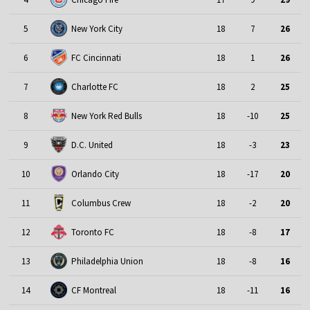
5
New York City
18
7
26
6
FC Cincinnati
18
1
26
7
Charlotte FC
18
2
25
8
New York Red Bulls
18
-10
25
9
D.C. United
18
-3
23
10
Orlando City
18
-17
20
11
Columbus Crew
18
-2
20
12
Toronto FC
18
-8
17
13
Philadelphia Union
18
-8
16
14
CF Montreal
18
-11
16