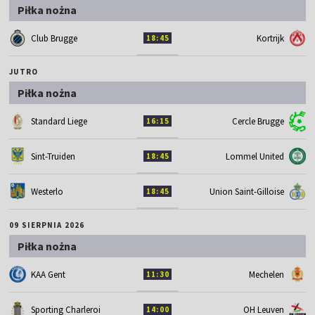
Piłka nożna
Club Brugge
Kortrijk
18:45
JUTRO
Piłka nożna
Standard Liege
Cercle Brugge
16:15
Sint-Truiden
Lommel United
18:45
Westerlo
Union Saint-Gilloise
18:45
09 SIERPNIA 2026
Piłka nożna
KAA Gent
Mechelen
11:30
Sporting Charleroi
OH Leuven
14:00