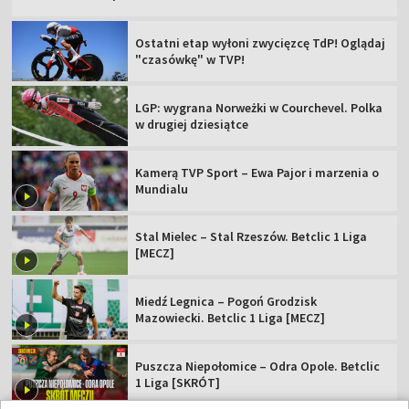
Ostatni etap wyłoni zwycięzcę TdP! Oglądaj
"czasówkę" w TVP!
LGP: wygrana Norweżki w Courchevel. Polka
w drugiej dziesiątce
Kamerą TVP Sport – Ewa Pajor i marzenia o
Mundialu
Stal Mielec – Stal Rzeszów. Betclic 1 Liga
[MECZ]
Miedź Legnica – Pogoń Grodzisk
Mazowiecki. Betclic 1 Liga [MECZ]
Puszcza Niepołomice – Odra Opole. Betclic
1 Liga [SKRÓT]