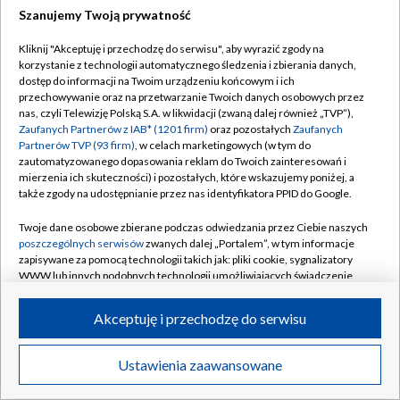
Szanujemy Twoją prywatność
Kliknij "Akceptuję i przechodzę do serwisu", aby wyrazić zgody na
korzystanie z technologii automatycznego śledzenia i zbierania danych,
TVP
dostęp do informacji na Twoim urządzeniu końcowym i ich
Abonament TVP
Regulamin TVP
przechowywanie oraz na przetwarzanie Twoich danych osobowych przez
nas, czyli Telewizję Polską S.A. w likwidacji (zwaną dalej również „TVP”),
Polityka prywatności
Sklep TVP
Zaufanych Partnerów z IAB* (1201 firm)
oraz pozostałych
Zaufanych
Partnerów TVP (93 firm)
, w celach marketingowych (w tym do
Biuro Reklamy
Moje zgody
zautomatyzowanego dopasowania reklam do Twoich zainteresowań i
mierzenia ich skuteczności) i pozostałych, które wskazujemy poniżej, a
Oferta Handlowa
Biuro reklamy
także zgody na udostępnianie przez nas identyfikatora PPID do Google.
Telegazeta ogłoszenia
Kontakt
Twoje dane osobowe zbierane podczas odwiedzania przez Ciebie naszych
Emisja w TVP
poszczególnych serwisów
zwanych dalej „Portalem”, w tym informacje
zapisywane za pomocą technologii takich jak: pliki cookie, sygnalizatory
Kanały
Rada Programowa
WWW lub innych podobnych technologii umożliwiających świadczenie
dopasowanych i bezpiecznych usług, personalizację treści oraz reklam,
Ogłoszenia przetargowe
udostępnianie funkcji mediów społecznościowych oraz analizowanie
©2026 Telewizja Polska Spółka Akcyjna w likwidacji
Akceptuję i przechodzę do serwisu
ruchu w Internecie.
Akademia Telewizyjna
Informacje o nadawcy
Twoje dane osobowe zbierane podczas odwiedzania przez Ciebie
Ustawienia zaawansowane
News
Transmisje
Wideo
Więcej
poszczególnych serwisów
na Portalu, takie jak adresy IP, identyfikatory
Centrum informacji TVP
Twoich urządzeń końcowych i identyfikatory plików cookie, informacje o