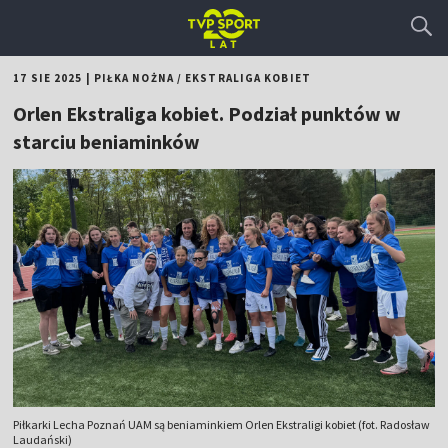
17 SIE 2025
|
PIŁKA NOŻNA
/
EKSTRALIGA KOBIET
Orlen Ekstraliga kobiet. Podział punktów w
starciu beniaminków
Piłkarki Lecha Poznań UAM są beniaminkiem Orlen Ekstraligi kobiet (fot. Radosław
Laudański)