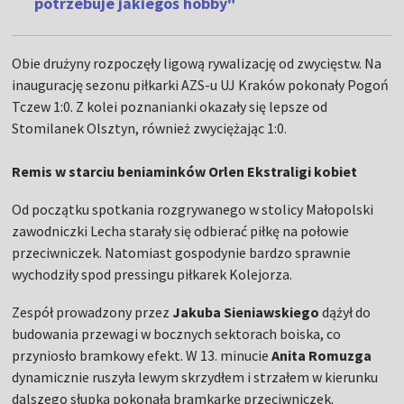
potrzebuje jakiegoś hobby"
Obie drużyny rozpoczęły ligową rywalizację od zwycięstw. Na
inaugurację sezonu piłkarki AZS-u UJ Kraków pokonały Pogoń
Tczew 1:0. Z kolei poznanianki okazały się lepsze od
Stomilanek Olsztyn, również zwyciężając 1:0.
Remis w starciu beniaminków Orlen Ekstraligi kobiet
Od początku spotkania rozgrywanego w stolicy Małopolski
zawodniczki Lecha starały się odbierać piłkę na połowie
przeciwniczek. Natomiast gospodynie bardzo sprawnie
wychodziły spod pressingu piłkarek Kolejorza.
Zespół prowadzony przez
Jakuba Sieniawskiego
dążył do
budowania przewagi w bocznych sektorach boiska, co
przyniosło bramkowy efekt. W 13. minucie
Anita Romuzga
dynamicznie ruszyła lewym skrzydłem i strzałem w kierunku
dalszego słupka pokonała bramkarkę przeciwniczek.