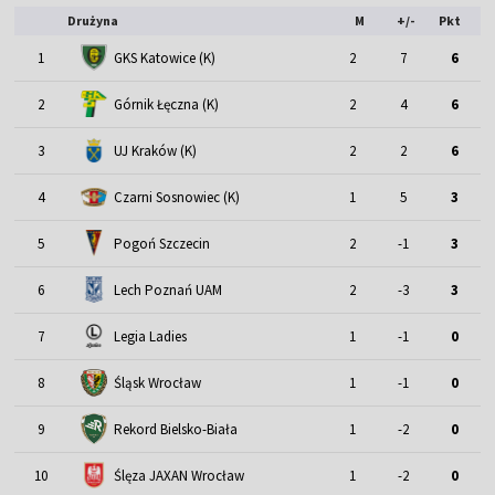
Drużyna
M
+/-
Pkt
1
GKS Katowice (K)
2
7
6
2
Górnik Łęczna (K)
2
4
6
3
UJ Kraków (K)
2
2
6
4
Czarni Sosnowiec (K)
1
5
3
5
Pogoń Szczecin
2
-1
3
6
Lech Poznań UAM
2
-3
3
7
Legia Ladies
1
-1
0
Śląsk Wrocław
8
1
-1
0
Rekord Bielsko-Biała
9
1
-2
0
10
Ślęza JAXAN Wrocław
1
-2
0