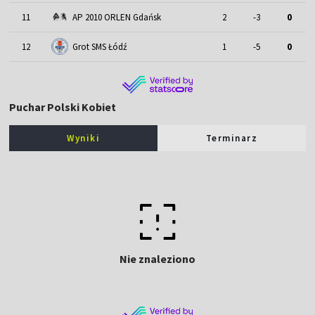
11
AP 2010 ORLEN Gdańsk
2
-3
0
12
Grot SMS Łódź
1
-5
0
Puchar Polski Kobiet
Wyniki
Terminarz
Nie znaleziono