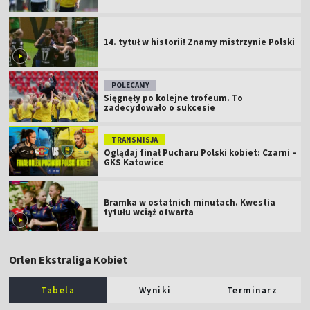
14. tytuł w historii! Znamy mistrzynie Polski
POLECAMY
Sięgnęły po kolejne trofeum. To
zadecydowało o sukcesie
TRANSMISJA
Oglądaj finał Pucharu Polski kobiet: Czarni –
GKS Katowice
Bramka w ostatnich minutach. Kwestia
tytułu wciąż otwarta
Orlen Ekstraliga Kobiet
Tabela
Wyniki
Terminarz