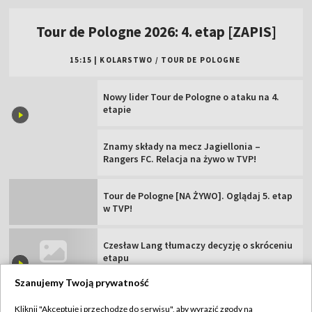
Znamy składy na mecz Jagiellonia –
Rangers FC. Relacja na żywo w TVP!
Tour de Pologne [NA ŻYWO]. Oglądaj 5. etap
w TVP!
Czesław Lang tłumaczy decyzję o skróceniu
etapu
Czwarty etap skrócony! Nowy lider 83. Tour
de Pologne [WIDEO]
Dramatyczny mecz Polaków na ME. Mundial
oddalił się
Szanujemy Twoją prywatność
TVP
Kliknij "Akceptuję i przechodzę do serwisu", aby wyrazić zgody na