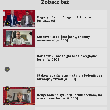
Zobacz też
Magazyn Betclic 1 Ligi po 2. kolejce
(03.08.2026)
Gutkovskis: cel jest jasny, chcemy
awansować [WIDEO]
Noiszewski: nasza gra będzie wyglądać
lepiej [WIDEO]
Stokowiec o świetnym starcie Polonii: bez
hurraoptymizmu [WIDEO]
Neugebauer o sytuacji Lechii: czekamy na
więcej transferów [WIDEO]