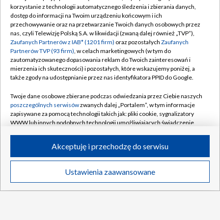
korzystanie z technologii automatycznego śledzenia i zbierania danych,
Abonament TVP
Regulamin TVP
dostęp do informacji na Twoim urządzeniu końcowym i ich
Polityka prywatności
Sklep TVP
przechowywanie oraz na przetwarzanie Twoich danych osobowych przez
nas, czyli Telewizję Polską S.A. w likwidacji (zwaną dalej również „TVP”),
Biuro Reklamy
Moje zgody
Zaufanych Partnerów z IAB* (1201 firm)
oraz pozostałych
Zaufanych
Partnerów TVP (93 firm)
, w celach marketingowych (w tym do
Oferta Handlowa
Biuro reklamy
zautomatyzowanego dopasowania reklam do Twoich zainteresowań i
mierzenia ich skuteczności) i pozostałych, które wskazujemy poniżej, a
Telegazeta ogłoszenia
Kontakt
także zgody na udostępnianie przez nas identyfikatora PPID do Google.
Emisja w TVP
Twoje dane osobowe zbierane podczas odwiedzania przez Ciebie naszych
Kanały
Rada Programowa
poszczególnych serwisów
zwanych dalej „Portalem”, w tym informacje
zapisywane za pomocą technologii takich jak: pliki cookie, sygnalizatory
Ogłoszenia przetargowe
WWW lub innych podobnych technologii umożliwiających świadczenie
©2026 Telewizja Polska Spółka Akcyjna w likwidacji
dopasowanych i bezpiecznych usług, personalizację treści oraz reklam,
Akademia Telewizyjna
udostępnianie funkcji mediów społecznościowych oraz analizowanie
Akceptuję i przechodzę do serwisu
ruchu w Internecie.
Informacje o nadawcy
Centrum informacji TVP
Twoje dane osobowe zbierane podczas odwiedzania przez Ciebie
Ustawienia zaawansowane
News
Transmisje
Wideo
Więcej
poszczególnych serwisów
na Portalu, takie jak adresy IP, identyfikatory
System NOS
Twoich urządzeń końcowych i identyfikatory plików cookie, informacje o
Twoich wyszukiwaniach w serwisach Portalu czy historia odwiedzin będą
Zgłoś program (ROPAT)
przetwarzane przez TVP,
Zaufanych Partnerów z IAB
oraz pozostałych
Zaufanych Partnerów TVP
dla realizacji następujących celów i funkcji:
Kariera w TVP