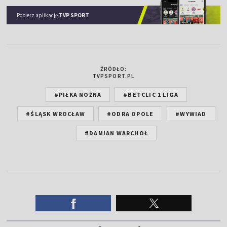
Pobierz aplikację
TVP SPORT
ŹRÓDŁO:
TVPSPORT.PL
#PIŁKA NOŻNA
#BETCLIC 1 LIGA
#ŚLĄSK WROCŁAW
#ODRA OPOLE
#WYWIAD
#DAMIAN WARCHOŁ