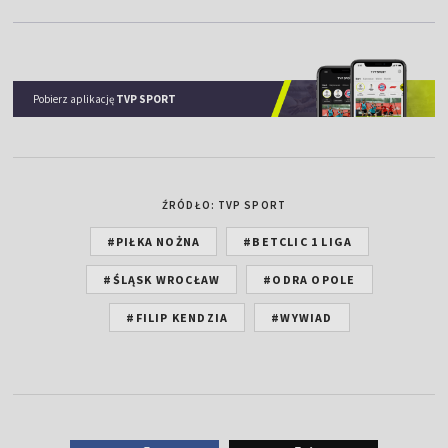
Pobierz aplikację
TVP SPORT
ŹRÓDŁO: TVP SPORT
#PIŁKA NOŻNA
#BETCLIC 1 LIGA
#ŚLĄSK WROCŁAW
#ODRA OPOLE
#FILIP KENDZIA
#WYWIAD