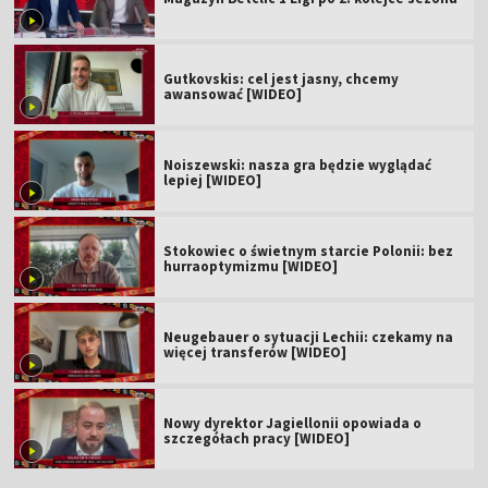
Gutkovskis: cel jest jasny, chcemy
awansować [WIDEO]
Noiszewski: nasza gra będzie wyglądać
lepiej [WIDEO]
Stokowiec o świetnym starcie Polonii: bez
hurraoptymizmu [WIDEO]
Neugebauer o sytuacji Lechii: czekamy na
więcej transferów [WIDEO]
Nowy dyrektor Jagiellonii opowiada o
szczegółach pracy [WIDEO]