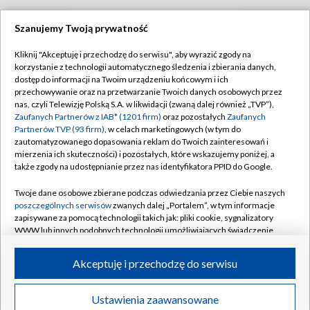
Szanujemy Twoją prywatność
TVP
Kliknij "Akceptuję i przechodzę do serwisu", aby wyrazić zgody na
korzystanie z technologii automatycznego śledzenia i zbierania danych,
Abonament TVP
Regulamin TVP
dostęp do informacji na Twoim urządzeniu końcowym i ich
Polityka prywatności
Sklep TVP
przechowywanie oraz na przetwarzanie Twoich danych osobowych przez
nas, czyli Telewizję Polską S.A. w likwidacji (zwaną dalej również „TVP”),
Biuro Reklamy
Moje zgody
Zaufanych Partnerów z IAB* (1201 firm)
oraz pozostałych
Zaufanych
Partnerów TVP (93 firm)
, w celach marketingowych (w tym do
Oferta Handlowa
Biuro reklamy
zautomatyzowanego dopasowania reklam do Twoich zainteresowań i
mierzenia ich skuteczności) i pozostałych, które wskazujemy poniżej, a
Telegazeta ogłoszenia
Kontakt
także zgody na udostępnianie przez nas identyfikatora PPID do Google.
Emisja w TVP
Twoje dane osobowe zbierane podczas odwiedzania przez Ciebie naszych
Kanały
Rada Programowa
poszczególnych serwisów
zwanych dalej „Portalem”, w tym informacje
zapisywane za pomocą technologii takich jak: pliki cookie, sygnalizatory
Ogłoszenia przetargowe
WWW lub innych podobnych technologii umożliwiających świadczenie
©2026 Telewizja Polska Spółka Akcyjna w likwidacji
dopasowanych i bezpiecznych usług, personalizację treści oraz reklam,
Akademia Telewizyjna
udostępnianie funkcji mediów społecznościowych oraz analizowanie
Akceptuję i przechodzę do serwisu
Informacje o nadawcy
ruchu w Internecie.
Centrum informacji TVP
Twoje dane osobowe zbierane podczas odwiedzania przez Ciebie
Ustawienia zaawansowane
News
Transmisje
Wideo
Więcej
poszczególnych serwisów
na Portalu, takie jak adresy IP, identyfikatory