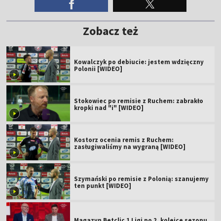
Zobacz też
Kowalczyk po debiucie: jestem wdzięczny
Polonii [WIDEO]
Stokowiec po remisie z Ruchem: zabrakło
kropki nad "i" [WIDEO]
Kostorz ocenia remis z Ruchem:
zasługiwaliśmy na wygraną [WIDEO]
Szymański po remisie z Polonią: szanujemy
ten punkt [WIDEO]
Magazyn Betclic 1 Ligi po 2. kolejce sezonu