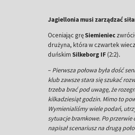
Jagiellonia musi zarządzać sił
Oceniając grę
Siemieniec
zwrócił
drużyna, która w czwartek wiecz
duńskim
Silkeborg IF
(2:2).
–
Pierwsza połowa była dość senn
klub zawsze stara się szukać rozw
trzeba brać pod uwagę, że rozeg
kilkadziesiąt godzin. Mimo to po
Wymienialiśmy wiele podań, utrzy
sytuacje bramkowe. Po przerwie c
napisał scenariusz na drugą połow