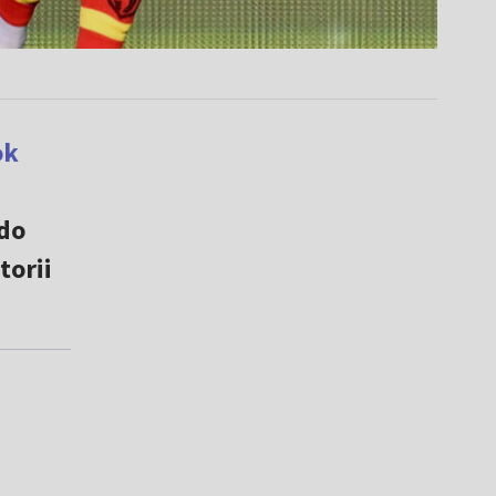
ok
do
torii