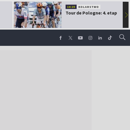
10:25
KOLARSTWO
Tour de Pologne: 4. etap
▶