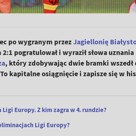
iec po wygranym przez
Jagiellonię Białyst
2:1 pogratulował i wyraził słowa uznania
za
, który zdobywając dwie bramki wszedł 
To kapitalne osiągnięcie i zapisze się w his
 Ligi Europy. Z kim zagra w 4. rundzie?
eliminacjach Ligi Europy?