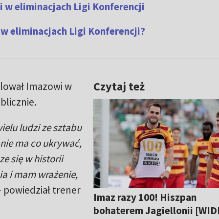
i w eliminacjach Ligi Konferencji
w eliminacjach Ligi Konferencji?
Czytaj też
tulował Imazowi w
ublicznie.
elu ludzi ze sztabu
e nie ma co ukrywać,
ze się w historii
ia i mam wrażenie,
 powiedział trener
Imaz razy 100! Hiszpan
bohaterem Jagiellonii [WID