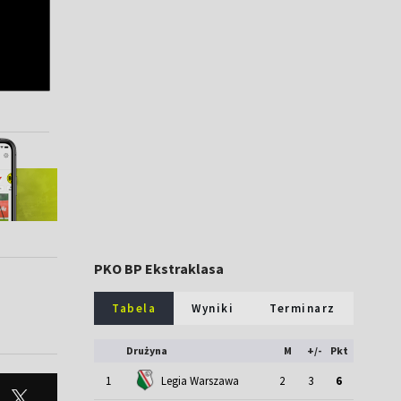
PKO BP Ekstraklasa
Tabela
Wyniki
Terminarz
Drużyna
M
+/-
Pkt
1
Legia Warszawa
2
3
6