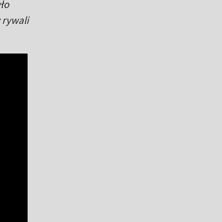
yło
 rywali