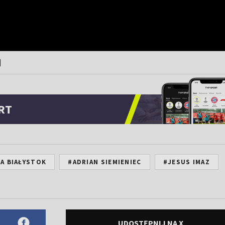
]
RT
A BIAŁYSTOK
#ADRIAN SIEMIENIEC
#JESUS IMAZ
UDOSTĘPNIJ NA X