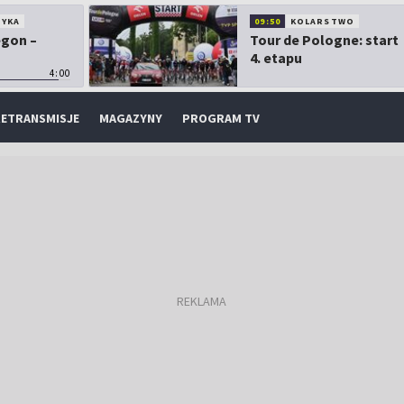
TYKA
09:50
KOLARSTWO
egon –
Tour de Pologne: start
4. etapu
4:00
ETRANSMISJE
MAGAZYNY
PROGRAM TV