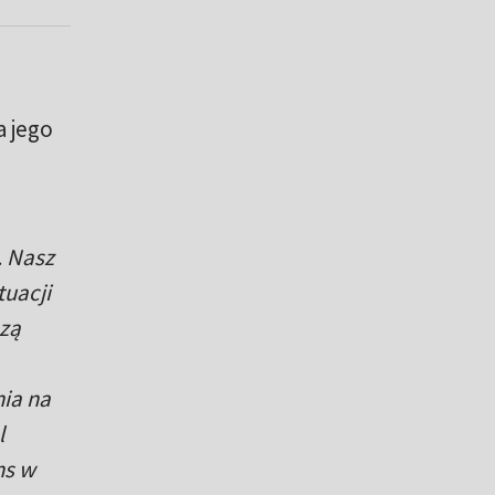
a jego
. Nasz
tuacji
szą
nia na
l
ns w