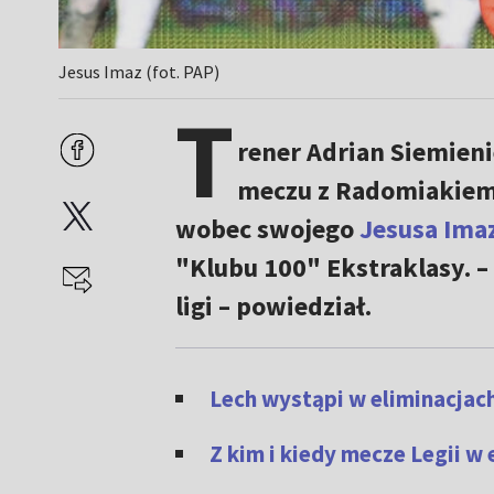
Jesus Imaz (fot. PAP)
T
rener Adrian Siemien
meczu z Radomiakiem 
wobec swojego
Jesusa Ima
"Klubu 100" Ekstraklasy. –
ligi
– powiedział.
Lech wystąpi w eliminacjach
Z kim i kiedy mecze Legii w 