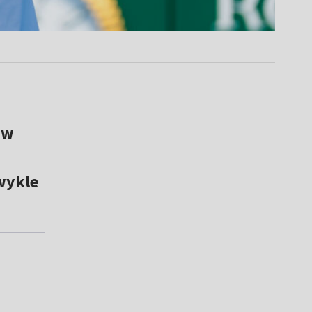
 w
wykle