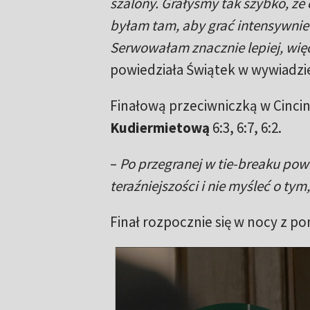
szalony. Grałyśmy tak szybko, że
byłam tam, aby grać intensywnie
Serwowałam znacznie lepiej, wię
powiedziała Świątek w wywiadzie
Finałową przeciwniczką w Cincin
Kudiermietową
6:3, 6:7, 6:2.
–
Po przegranej w tie-breaku powi
teraźniejszości i nie myśleć o tym
Finał rozpocznie się w nocy z p