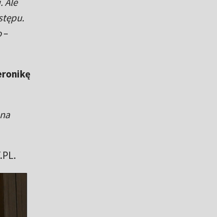
. Ale
stępu.
o
–
ronikę
 na
.PL.