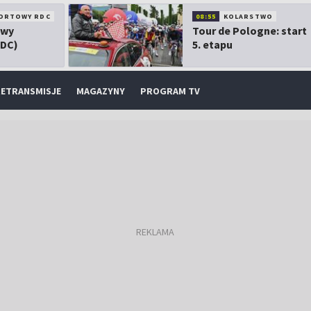
ORTOWY RDC
08:55
KOLARSTWO
owy
Tour de Pologne: start
RDC)
5. etapu
ETRANSMISJE
MAGAZYNY
PROGRAM TV