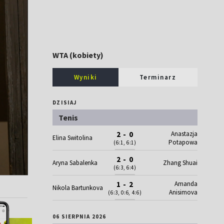
WTA (kobiety)
Wyniki
Terminarz
DZISIAJ
Tenis
Anastazja
2 - 0
Elina Switolina
Potapowa
(6:1, 6:1)
2 - 0
Aryna Sabalenka
Zhang Shuai
(6:3, 6:4)
Amanda
1 - 2
Nikola Bartunkova
Anisimova
(6:3, 0:6, 4:6)
06 SIERPNIA 2026