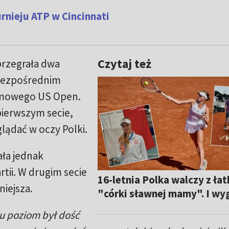
urnieju ATP w Cincinnati
Czytaj też
przegrała dwa
 bezpośrednim
emowego US Open.
pierwszym secie,
lądać w oczy Polki.
ała jednak
rtii. W drugim secie
16-letnia Polka walczy z łat
niejsza.
"córki sławnej mamy". I wy
u poziom był dość