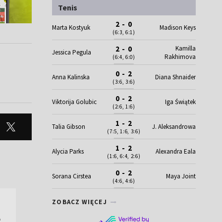
Tenis
2 - 0
Marta Kostyuk
Madison Keys
(6:3, 6:1)
Kamilla
2 - 0
Jessica Pegula
Rakhimova
(6:4, 6:0)
0 - 2
Anna Kalinska
Diana Shnaider
(3:6, 3:6)
0 - 2
Viktorija Golubic
Iga Świątek
(2:6, 1:6)
1 - 2
Talia Gibson
J. Aleksandrowa
(7:5, 1:6, 3:6)
1 - 2
Alycia Parks
Alexandra Eala
(1:6, 6:4, 2:6)
0 - 2
Sorana Cirstea
Maya Joint
(4:6, 4:6)
ZOBACZ WIĘCEJ
e