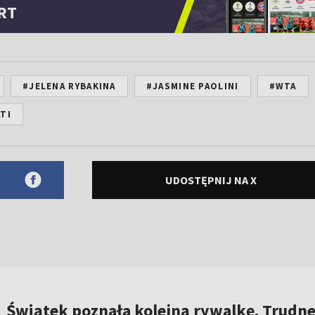
RT
#JELENA RYBAKINA
#JASMINE PAOLINI
#WTA
TI
UDOSTĘPNIJ NA X
Świątek poznała kolejną rywalkę. Trudn