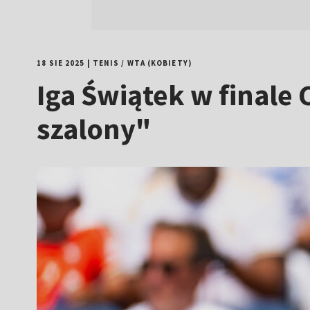
18 SIE 2025
|
TENIS
/
WTA (KOBIETY)
Iga Świątek w finale
szalony"