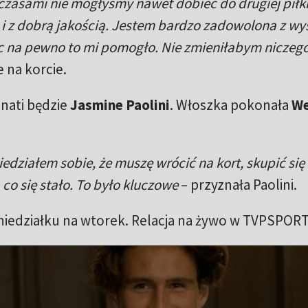
 czasami nie mogłyśmy nawet dobiec do drugiej piłki
 i z dobrą jakością. Jestem bardzo zadowolona z wy
c na pewno to mi pomogło. Nie zmieniłabym niczeg
 na korcie.
nati będzie
Jasmine Paolini
. Włoszka pokonała
We
edziałem sobie, że muszę wrócić na kort, skupić się
, co się stało. To było kluczowe
– przyznała Paolini.
oniedziałku na wtorek. Relacja na żywo w TVPSPORT