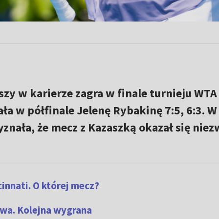
szy w karierze zagra w finale turnieju WTA
ła w półfinale Jelenę Rybakinę 7:5, 6:3. W
nała, że mecz z Kazaszką okazał się niez
innati. O której mecz?
rwa. Kolejna wygrana