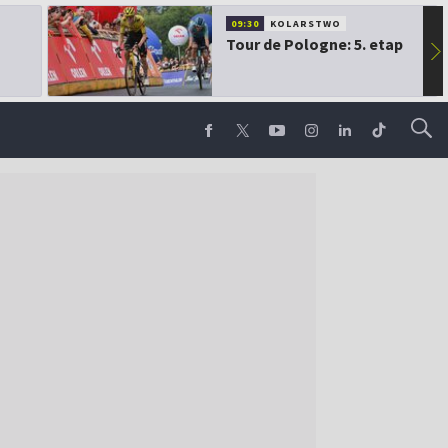
09:30
KOLARSTWO
Tour de Pologne: 5. etap
▶