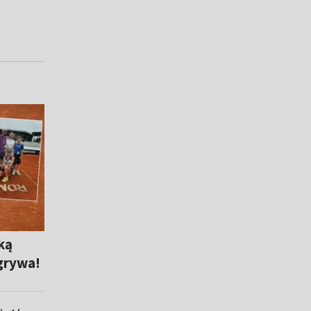
ką
grywa!