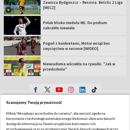
Zawisza Bydgoszcz – Resovia. Betclic 2 Liga
[MECZ]
Polak blisko medalu ME. Do podium
zabrakło niewiele
Pogoń z konkretami, Motor wciąż bez
zwycięstwa w sezonie [WIDEO]
Niewiadoma wściekła na rywalki. "Jak w
przedszkolu"
TVP
Szanujemy Twoją prywatność
Abonament TVP
Regulamin TVP
Kliknij "Akceptuję i przechodzę do serwisu", aby wyrazić zgody na
Polityka prywatności
Sklep TVP
korzystanie z technologii automatycznego śledzenia i zbierania danych,
dostęp do informacji na Twoim urządzeniu końcowym i ich
Biuro Reklamy
Moje zgody
przechowywanie oraz na przetwarzanie Twoich danych osobowych przez