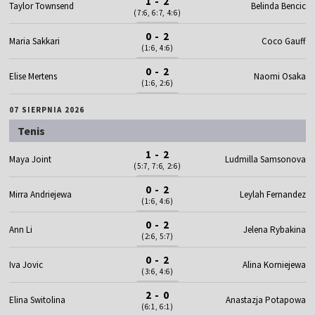
1 - 2
Taylor Townsend
Belinda Bencic
(7:6, 6:7, 4:6)
0 - 2
Maria Sakkari
Coco Gauff
(1:6, 4:6)
0 - 2
Elise Mertens
Naomi Osaka
(1:6, 2:6)
07 SIERPNIA 2026
Tenis
1 - 2
Maya Joint
Ludmilla Samsonova
(5:7, 7:6, 2:6)
0 - 2
Mirra Andriejewa
Leylah Fernandez
(1:6, 4:6)
0 - 2
Ann Li
Jelena Rybakina
(2:6, 5:7)
0 - 2
Iva Jovic
Alina Korniejewa
(3:6, 4:6)
2 - 0
Elina Switolina
Anastazja Potapowa
(6:1, 6:1)