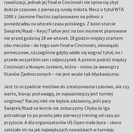
rywalizacji, jednak jej finał w Cincinnati nie spina się zbyt
dobrze czasowo z pierwszą rundą miksta. Mecz o tytuł WTA
1000 z Jasmine Paolini zaplanowano na północ z
poniedziałku na wtorek czasu polskiego. Z kolei starcie
Świątek/Ruud – Keys/Tiafoe jest na ten moment planowane
nie przed godziną 18 we wtorek. 18 godzin między startem
obu meczów – do tego sam finał w Cincinnati, obowiązki
pomeczowe, szczególnie gdyby udało się wygrać tytuł, no i
przede wszystkim sen i odpoczynek. A potem podróż między
Cincinnati a Nowym Jorkiem, która – mimo że wewnątrz
Stanów Zjednoczonych – nie jest wcale tak błyskawiczna.
Jest to oczywiście możliwe do zrealizowania czasowo, ale czy
warto, biorąc pod uwagę, że najważniejszy jest turniej
singlowy? Raczej nikt nie będzie zdziwiony, jeśli pary
Świątek/Ruud na korcie nie zobaczymy. Chyba że Iga
potraktuje to po prostu jako pierwszy trening od razu po
przylocie. A dla organizatorów US Open mała bura – skoro
zależało im na jak największych nazwiskach w turnieju