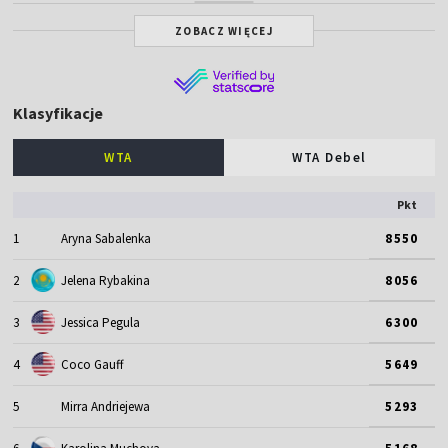
ZOBACZ WIĘCEJ
Klasyfikacje
WTA
WTA Debel
Pkt
1
Aryna Sabalenka
8550
2
Jelena Rybakina
8056
3
Jessica Pegula
6300
4
Coco Gauff
5649
5
Mirra Andriejewa
5293