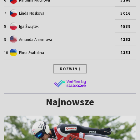
6
Karolina Muchova
5168
7
Linda Noskova
5016
8
Iga Świątek
4539
9
Amanda Anisimova
4353
10
Elina Switolina
4351
ROZWIŃ
Najnowsze