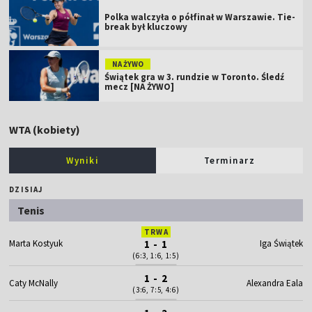
Polka walczyła o półfinał w Warszawie. Tie-
break był kluczowy
NA ŻYWO
Świątek gra w 3. rundzie w Toronto. Śledź
mecz [NA ŻYWO]
WTA (kobiety)
Wyniki
Terminarz
DZISIAJ
Tenis
TRWA
Marta Kostyuk
1 - 1
Iga Świątek
(6:3, 1:6, 1:5)
1 - 2
Caty McNally
Alexandra Eala
(3:6, 7:5, 4:6)