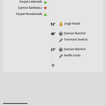
Kacper Laskowski
Szymon Bartlewicz
Kacper Nowakowski
51'
Jorge Yriarte
45'
Damian Warchoł
Tommaso Guercio
27'
Damian Warchoł
Serafin Szota