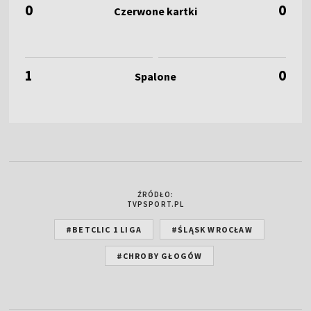
0
0
1
0
ŹRÓDŁO:
TVPSPORT.PL
#BETCLIC 1 LIGA
#ŚLĄSK WROCŁAW
#CHROBY GŁOGÓW