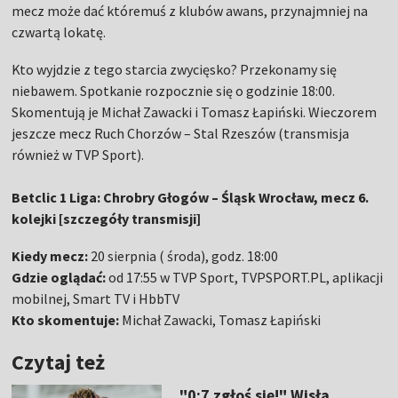
mecz może dać któremuś z klubów awans, przynajmniej na
czwartą lokatę.
Kto wyjdzie z tego starcia zwycięsko? Przekonamy się
niebawem. Spotkanie rozpocznie się o godzinie 18:00.
Skomentują je Michał Zawacki i Tomasz Łapiński. Wieczorem
jeszcze mecz Ruch Chorzów – Stal Rzeszów (transmisja
również w TVP Sport).
Betclic 1 Liga: Chrobry Głogów – Śląsk Wrocław, mecz 6.
kolejki [szczegóły transmisji]
Kiedy mecz:
20 sierpnia ( środa), godz. 18:00
Gdzie oglądać:
od 17:55 w TVP Sport, TVPSPORT.PL, aplikacji
mobilnej, Smart TV i HbbTV
Kto skomentuje:
Michał Zawacki, Tomasz Łapiński
Czytaj też
"0:7 zgłoś się!" Wisła