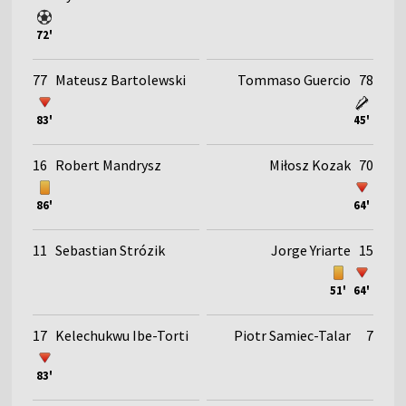
72'
77
Mateusz Bartolewski
Tommaso Guercio
78
83'
45'
16
Robert Mandrysz
Miłosz Kozak
70
86'
64'
11
Sebastian Strózik
Jorge Yriarte
15
51'
64'
17
Kelechukwu Ibe-Torti
Piotr Samiec-Talar
7
83'