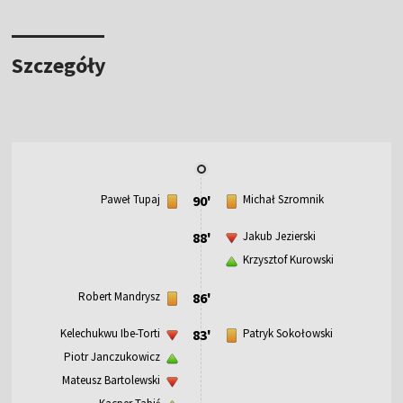
Szczegóły
Paweł Tupaj
90'
Michał Szromnik
88'
Jakub Jezierski
Krzysztof Kurowski
Robert Mandrysz
86'
Kelechukwu Ibe-Torti
83'
Patryk Sokołowski
Piotr Janczukowicz
Mateusz Bartolewski