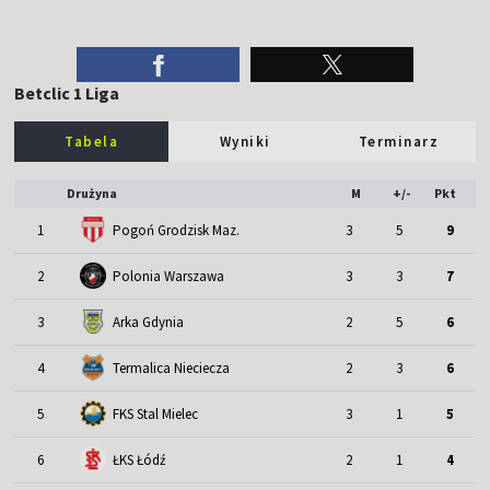
Betclic 1 Liga
Tabela
Wyniki
Terminarz
Drużyna
M
+/-
Pkt
1
Pogoń Grodzisk Maz.
3
5
9
2
Polonia Warszawa
3
3
7
3
Arka Gdynia
2
5
6
4
Termalica Nieciecza
2
3
6
5
FKS Stal Mielec
3
1
5
6
ŁKS Łódź
2
1
4