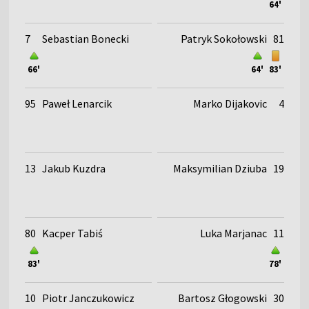
64'
7
Sebastian Bonecki
Patryk Sokołowski
81
66'
64'
83'
95
Paweł Lenarcik
Marko Dijakovic
4
13
Jakub Kuzdra
Maksymilian Dziuba
19
80
Kacper Tabiś
Luka Marjanac
11
83'
78'
10
Piotr Janczukowicz
Bartosz Głogowski
30