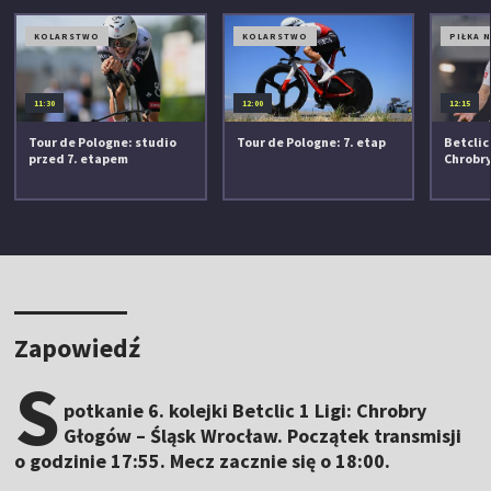
KOLARSTWO
KOLARSTWO
PIŁKA 
11:30
12:00
12:15
Tour de Pologne: studio
Tour de Pologne: 7. etap
Betclic 
przed 7. etapem
Chrobr
Zapowiedź
S
potkanie 6. kolejki Betclic 1 Ligi: Chrobry
Głogów – Śląsk Wrocław. Początek transmisji
o godzinie 17:55. Mecz zacznie się o 18:00.