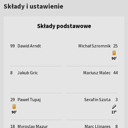
Składy i ustawienie
Składy podstawowe
99
Dawid Arndt
Michał Szromnik
25
90'
8
Jakub Gric
Mariusz Malec
44
29
Paweł Tupaj
Serafin Szota
3
90'
27'
18
Myroslav Mazur
Marc Llinares
8