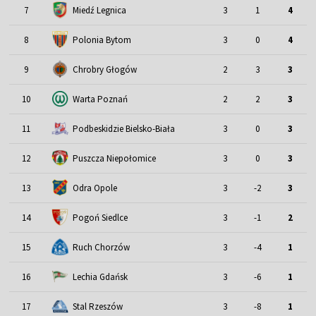
7
Miedź Legnica
3
1
4
8
Polonia Bytom
3
0
4
9
Chrobry Głogów
2
3
3
10
Warta Poznań
2
2
3
11
Podbeskidzie Bielsko-Biała
3
0
3
12
Puszcza Niepołomice
3
0
3
13
Odra Opole
3
-2
3
14
Pogoń Siedlce
3
-1
2
15
Ruch Chorzów
3
-4
1
16
Lechia Gdańsk
3
-6
1
17
Stal Rzeszów
3
-8
1