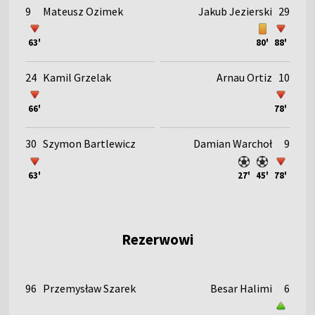
9
Mateusz Ozimek
Jakub Jezierski
29
63'
80'
88'
24
Kamil Grzelak
Arnau Ortiz
10
66'
78'
30
Szymon Bartlewicz
Damian Warchoł
9
63'
27'
45'
78'
Rezerwowi
96
Przemysław Szarek
Besar Halimi
6