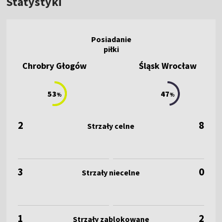
Statystyki
Chrobry Głogów
Śląsk Wrocław
53
47
%
%
2
8
3
0
1
2