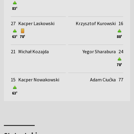
83'
27
Kacper Laskowski
Krzysztof Kurowski
16
63'
78'
88'
21
Michał Kozajda
Yegor Sharabura
24
78'
15
Kacper Nowakowski
Adam Ciućka
77
63'