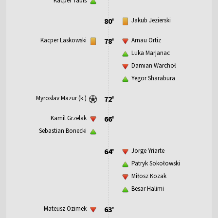
Kacper Tabiś
80'
Jakub Jezierski
Kacper Laskowski
78'
Arnau Ortiz
Luka Marjanac
Damian Warchoł
Yegor Sharabura
Myroslav Mazur (k.)
72'
Kamil Grzelak
66'
Sebastian Bonecki
64'
Jorge Yriarte
Patryk Sokołowski
Miłosz Kozak
Besar Halimi
Mateusz Ozimek
63'