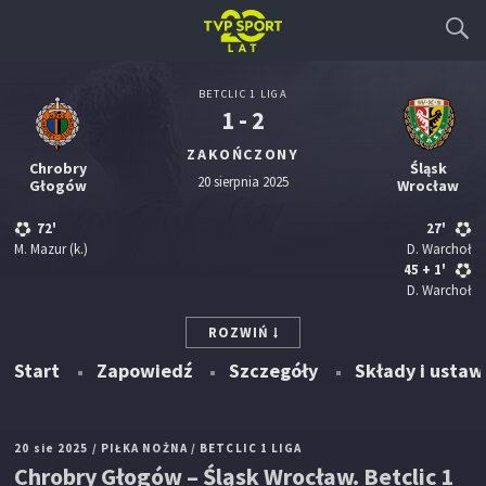
BETCLIC 1 LIGA
1 - 2
ZAKOŃCZONY
Chrobry
Śląsk
20 sierpnia 2025
Głogów
Wrocław
72'
27'
M. Mazur
(k.)
D. Warchoł
45
+ 1'
D. Warchoł
ROZWIŃ
Start
Zapowiedź
Szczegóły
Składy i ustaw
20 sie 2025
/ PIŁKA NOŻNA
/ BETCLIC 1 LIGA
Chrobry Głogów – Śląsk Wrocław. Betclic 1