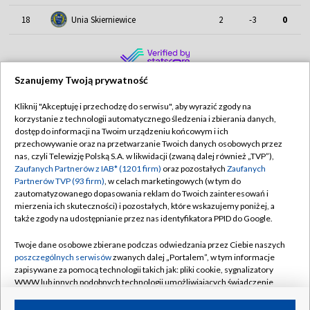
18
Unia Skierniewice
2
-3
0
Szanujemy Twoją prywatność
Kliknij "Akceptuję i przechodzę do serwisu", aby wyrazić zgody na
korzystanie z technologii automatycznego śledzenia i zbierania danych,
TVP
dostęp do informacji na Twoim urządzeniu końcowym i ich
Abonament TVP
Regulamin TVP
przechowywanie oraz na przetwarzanie Twoich danych osobowych przez
nas, czyli Telewizję Polską S.A. w likwidacji (zwaną dalej również „TVP”),
Polityka prywatności
Sklep TVP
Zaufanych Partnerów z IAB* (1201 firm)
oraz pozostałych
Zaufanych
Partnerów TVP (93 firm)
, w celach marketingowych (w tym do
Biuro Reklamy
Moje zgody
zautomatyzowanego dopasowania reklam do Twoich zainteresowań i
mierzenia ich skuteczności) i pozostałych, które wskazujemy poniżej, a
Oferta Handlowa
Biuro reklamy
także zgody na udostępnianie przez nas identyfikatora PPID do Google.
Telegazeta ogłoszenia
Kontakt
Twoje dane osobowe zbierane podczas odwiedzania przez Ciebie naszych
Emisja w TVP
poszczególnych serwisów
zwanych dalej „Portalem”, w tym informacje
zapisywane za pomocą technologii takich jak: pliki cookie, sygnalizatory
Kanały
Rada Programowa
WWW lub innych podobnych technologii umożliwiających świadczenie
dopasowanych i bezpiecznych usług, personalizację treści oraz reklam,
Ogłoszenia przetargowe
udostępnianie funkcji mediów społecznościowych oraz analizowanie