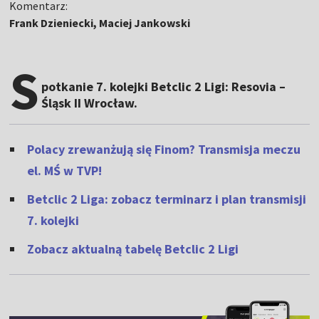
Komentarz:
Frank Dzieniecki, Maciej Jankowski
S
potkanie 7. kolejki Betclic 2 Ligi: Resovia –
Śląsk II Wrocław.
Polacy zrewanżują się Finom? Transmisja meczu
el. MŚ w TVP!
Betclic 2 Liga: zobacz terminarz i plan transmisji
7. kolejki
Zobacz aktualną tabelę Betclic 2 Ligi