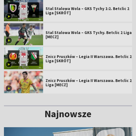
Stal Stalowa Wola – GKS Tychy 1:2. Betclic 2
Liga [SKRÓT]
Stal Stalowa Wola – GKS Tychy. Betclic 2 Liga
[MECZ]
Znicz Pruszków – Legia II Warszawa. Betclic 2
Liga [SKRÓT]
Znicz Pruszków – Legia II Warszawa. Betclic 2
Liga [MECZ]
Najnowsze