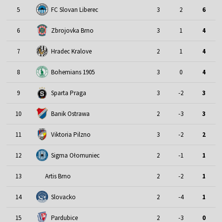
5
FC Slovan Liberec
3
2
6
6
Zbrojovka Brno
3
1
4
7
Hradec Kralove
2
1
4
8
Bohemians 1905
3
0
4
9
Sparta Praga
3
-2
3
10
Banik Ostrawa
2
-3
3
11
Viktoria Pilzno
3
-2
2
12
Sigma Ołomuniec
2
-1
1
13
Artis Brno
2
-2
1
14
Slovacko
2
-4
1
15
Pardubice
2
-3
0