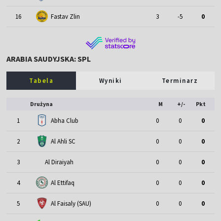
16
Fastav Zlin
3
-5
0
ARABIA SAUDYJSKA: SPL
Tabela
Wyniki
Terminarz
Drużyna
M
+/-
Pkt
1
Abha Club
0
0
0
2
Al Ahli SC
0
0
0
3
Al Diraiyah
0
0
0
4
Al Ettifaq
0
0
0
5
Al Faisaly (SAU)
0
0
0