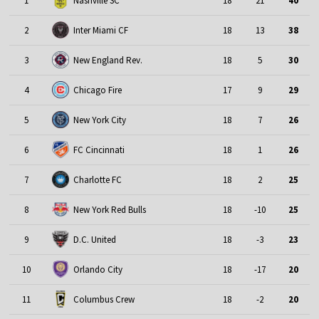
1
Nashville SC
18
21
40
2
Inter Miami CF
18
13
38
3
New England Rev.
18
5
30
4
Chicago Fire
17
9
29
5
New York City
18
7
26
6
FC Cincinnati
18
1
26
7
Charlotte FC
18
2
25
8
New York Red Bulls
18
-10
25
9
D.C. United
18
-3
23
10
Orlando City
18
-17
20
11
Columbus Crew
18
-2
20