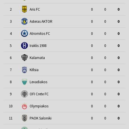
2
Aris FC
0
0
0
3
Asteras AKTOR
0
0
0
4
Atromitos FC
0
0
0
5
Iraklis 1908
0
0
0
6
Kalamata
0
0
0
7
Kifisia
0
0
0
8
Levadiakos
0
0
0
9
OFI Crete FC
0
0
0
10
Olympiakos
0
0
0
11
PAOK Saloniki
0
0
0