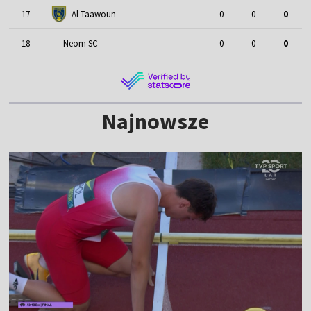
17
Al Taawoun
0
0
0
18
Neom SC
0
0
0
Najnowsze