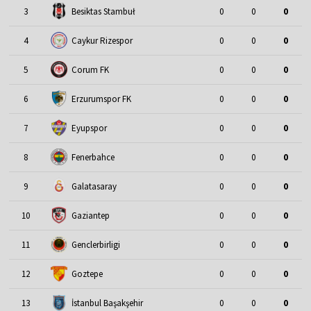
3
Besiktas Stambuł
0
0
0
4
Caykur Rizespor
0
0
0
5
Corum FK
0
0
0
6
Erzurumspor FK
0
0
0
7
Eyupspor
0
0
0
8
Fenerbahce
0
0
0
9
Galatasaray
0
0
0
10
Gaziantep
0
0
0
11
Genclerbirligi
0
0
0
12
Goztepe
0
0
0
13
İstanbul Başakşehir
0
0
0