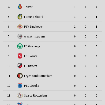
4
Telstar
1
1
3
5
Fortuna Sittard
1
0
1
6
PSV Eindhoven
1
0
1
7
Ajax Amsterdam
0
0
0
8
FC Groningen
0
0
0
9
FC Twente
0
0
0
10
FC Utrecht
0
0
0
11
Feyenoord Rotterdam
0
0
0
12
PEC Zwolle
0
0
0
13
Sparta Rotterdam
0
0
0