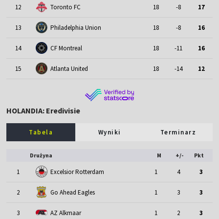
12
Toronto FC
18
-8
17
13
Philadelphia Union
18
-8
16
14
CF Montreal
18
-11
16
15
Atlanta United
18
-14
12
HOLANDIA: Eredivisie
Tabela
Wyniki
Terminarz
Drużyna
M
+/-
Pkt
1
Excelsior Rotterdam
1
4
3
2
Go Ahead Eagles
1
3
3
3
AZ Alkmaar
1
2
3