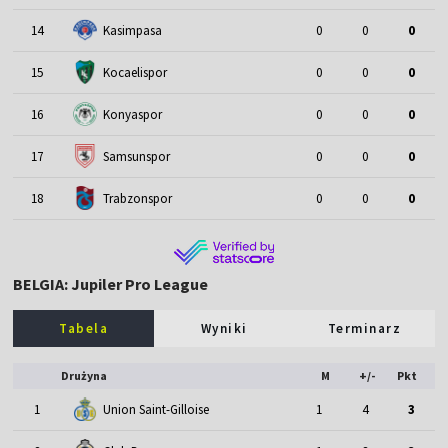
14
Kasimpasa
0
0
0
15
Kocaelispor
0
0
0
16
Konyaspor
0
0
0
17
Samsunspor
0
0
0
18
Trabzonspor
0
0
0
BELGIA: Jupiler Pro League
Tabela
Wyniki
Terminarz
Drużyna
M
+/-
Pkt
1
Union Saint-Gilloise
1
4
3