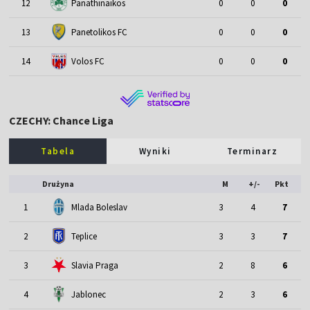
12
Panathinaikos
0
0
0
13
Panetolikos FC
0
0
0
14
Volos FC
0
0
0
CZECHY: Chance Liga
Tabela
Wyniki
Terminarz
Drużyna
M
+/-
Pkt
1
Mlada Boleslav
3
4
7
2
Teplice
3
3
7
3
Slavia Praga
2
8
6
4
Jablonec
2
3
6