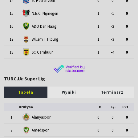
14
sc Heerenveen
0
0
0
15
N.E.C. Nijmegen
1
-1
0
16
ADO Den Haag
1
-2
0
17
Willem II Tilburg
1
-3
0
18
SC Cambuur
1
-4
0
TURCJA: Super Lig
Tabela
Wyniki
Terminarz
Drużyna
M
+/-
Pkt
1
Alanyaspor
0
0
0
2
Amedspor
0
0
0