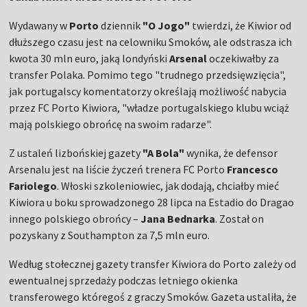
Wydawany w
Porto
dziennik
"O Jogo"
twierdzi, że Kiwior od
dłuższego czasu jest na celowniku Smoków, ale odstrasza ich
kwota 30 mln euro, jaką londyński
Arsenal
oczekiwałby za
transfer Polaka. Pomimo tego "trudnego przedsięwzięcia",
jak portugalscy komentatorzy określają możliwość nabycia
przez FC Porto Kiwiora, "władze portugalskiego klubu wciąż
mają polskiego obrońcę na swoim radarze".
Z ustaleń lizbońskiej gazety
"A Bola"
wynika, że defensor
Arsenalu jest na liście życzeń trenera FC Porto
Francesco
Fariolego
. Włoski szkoleniowiec, jak dodają, chciałby mieć
Kiwiora u boku sprowadzonego 28 lipca na Estadio do Dragao
innego polskiego obrońcy –
Jana Bednarka
. Został on
pozyskany z Southampton za 7,5 mln euro.
Według stołecznej gazety transfer Kiwiora do Porto zależy od
ewentualnej sprzedaży podczas letniego okienka
transferowego któregoś z graczy Smoków. Gazeta ustaliła, że