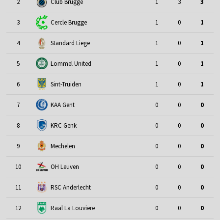
2
Club Brugge
1
3
3
3
Cercle Brugge
1
0
1
4
Standard Liege
1
0
1
5
Lommel United
1
0
1
6
Sint-Truiden
1
0
1
7
KAA Gent
0
0
0
8
KRC Genk
0
0
0
9
Mechelen
0
0
0
10
OH Leuven
0
0
0
11
RSC Anderlecht
0
0
0
12
Raal La Louviere
0
0
0