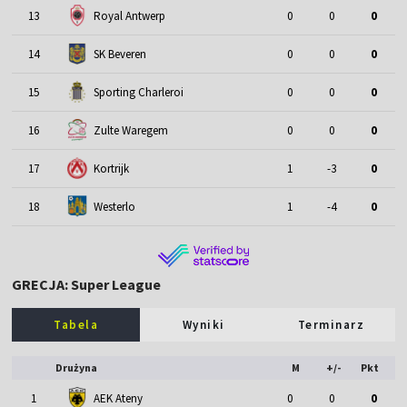
13
Royal Antwerp
0
0
0
14
SK Beveren
0
0
0
15
Sporting Charleroi
0
0
0
16
Zulte Waregem
0
0
0
17
Kortrijk
1
-3
0
18
Westerlo
1
-4
0
GRECJA: Super League
Tabela
Wyniki
Terminarz
Drużyna
M
+/-
Pkt
1
AEK Ateny
0
0
0