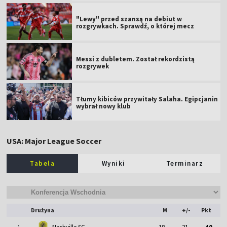
"Lewy" przed szansą na debiut w
rozgrywkach. Sprawdź, o której mecz
Messi z dubletem. Został rekordzistą
rozgrywek
Tłumy kibiców przywitały Salaha. Egipcjanin
wybrał nowy klub
USA: Major League Soccer
Tabela
Wyniki
Terminarz
Drużyna
M
+/-
Pkt