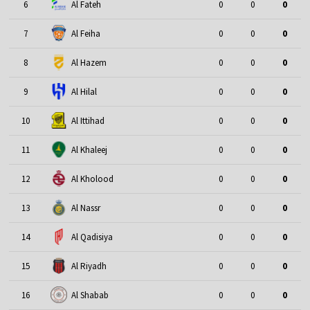
6
Al Fateh
0
0
0
7
Al Feiha
0
0
0
8
Al Hazem
0
0
0
9
Al Hilal
0
0
0
10
Al Ittihad
0
0
0
11
Al Khaleej
0
0
0
12
Al Kholood
0
0
0
13
Al Nassr
0
0
0
14
Al Qadisiya
0
0
0
15
Al Riyadh
0
0
0
16
Al Shabab
0
0
0