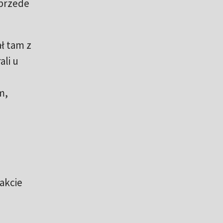
 przede
ł tam z
ali u
m,
rakcie