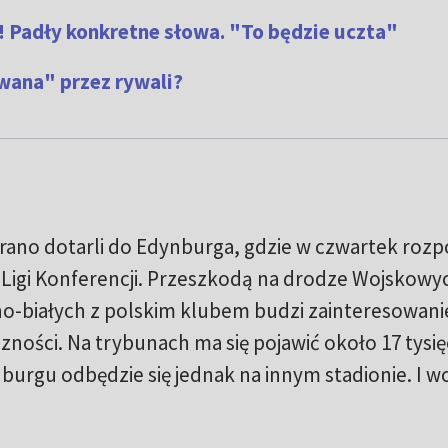
! Padły konkretne słowa. "To będzie uczta"
wana" przez rywali?
rano dotarli do Edynburga, gdzie w czwartek roz
 Ligi Konferencji. Przeszkodą na drodze Wojskowy
no-białych z polskim klubem budzi zainteresowanie
zności. Na trybunach ma się pojawić około 17 tysię
urgu odbędzie się jednak na innym stadionie. I wc