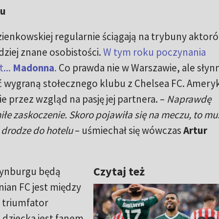
gu
zienkowskiej regularnie ściągają na trybuny aktor
ziej znane osobistości.
W tym roku poczynania
...
Madonna
.
Co prawda nie w Warszawie, ale słyn
eć wygraną stołecznego klubu z Chelsea FC. Amery
 przez wzgląd na pasję jej partnera. –
Naprawdę
łe zaskoczenie. Skoro pojawiła się na meczu, to m
w drodze do hotelu
– uśmiechał się wówczas
Artur
Czytaj też
dynburgu będą
nian FC jest między
 triumfator
dziecka jest fanem