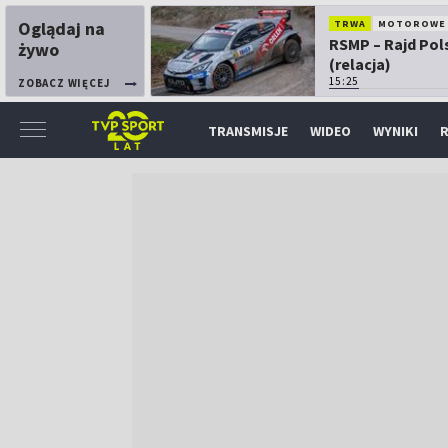
Oglądaj na
TRWA
MOTOROWE
RSMP – Rajd Pol
żywo
(relacja)
15:25
ZOBACZ WIĘCEJ
TRANSMISJE
WIDEO
WYNIKI
R