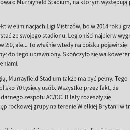
owa o Murrayfield Stadium, na którym występują
t w eliminacjach Ligi Mistrzów, bo w 2014 roku gra
stać ze swojego stadionu. Legioniści najpierw wygr
w 2:0, ale... To właśnie wtedy na boisku pojawił się
e był do tego uprawniony. Skończyło się walkowere
eniami.
ią, Murrayfield Stadium także ma być pełny. Tego
lisko 70 tysięcy osób. Wszystko przez fakt, że
arnego zespołu AC/DC. Bilety rozeszły się
ęp rockowej grupy na terenie Wielkiej Brytanii w t