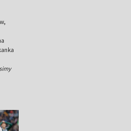
ów,
na
kanka
usimy