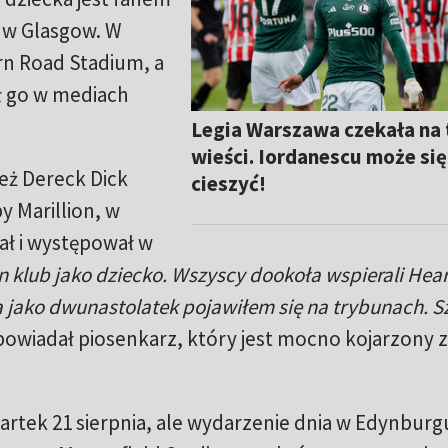
ę w Glasgow. W
ern Road Stadium, a
ł go w mediach
Legia Warszawa czekała na 
wieści. Iordanescu może się
eż Dereck Dick
cieszyć!
y Marillion, w
ał i występował w
 klub jako dziecko. Wszyscy dookoła wspierali Hear
 jako dwunastolatek pojawiłem się na trybunach. 
owiadał piosenkarz, który jest mocno kojarzony z
artek 21 sierpnia, ale wydarzenie dnia w Edynburgu