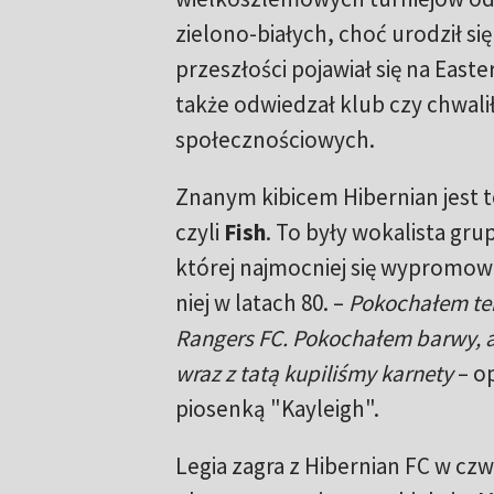
zielono-białych, choć urodził si
przeszłości pojawiał się na East
także odwiedzał klub czy chwali
społecznościowych.
Znanym kibicem Hibernian jest t
czyli
Fish
. To były wokalista grup
której najmocniej się wypromow
niej w latach 80. –
Pokochałem ten
Rangers FC. Pokochałem barwy, a
wraz z tatą kupiliśmy karnety
– op
piosenką "Kayleigh".
Legia zagra z Hibernian FC w czw