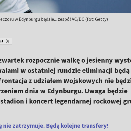
eczoru w Edynburgu będzie... zespół AC/DC (fot: Getty)
UJ
zwartek rozpocznie walkę o jesienny wys
walami w ostatniej rundzie eliminacji będą
frontacja z udziałem Wojskowych nie będz
zeniem dnia w Edynburgu. Uwaga będzie
tadion i koncert legendarnej rockowej gr
ę nie zatrzymuje. Będą kolejne transfery!