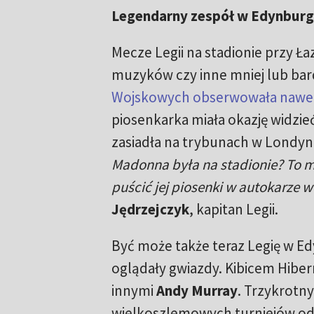
Legendarny zespół w Edynbur
Mecze Legii na stadionie przy Ła
muzyków czy inne mniej lub bard
Wojskowych obserwowała nawet
piosenkarka miała okazję widzi
zasiadła na trybunach w Londynie
Madonna była na stadionie? To mi
puścić jej piosenki w autokarze 
Jędrzejczyk
, kapitan Legii.
Być może także teraz Legię w E
oglądały gwiazdy. Kibicem Hiber
innymi
Andy Murray
. Trzykrotny
wielkoszlemowych turniejów od 