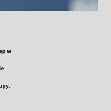
tęp w
ie
upy.