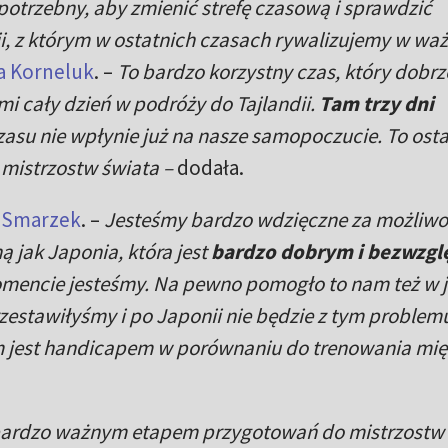
 potrzebny, aby zmienić strefę czasową i sprawdzić
ii, z którym w ostatnich czasach rywalizujemy w wa
a Korneluk
. –
To bardzo korzystny czas, który dobrz
i cały dzień w podróży do Tajlandii.
Tam trzy dni
asu nie wpłynie już na nasze samopoczucie. To osta
mistrzostw świata –
dodała.
 Smarzek
. –
Jesteśmy bardzo wdzięczne za możliwo
ą jak Japonia, która jest
bardzo dobrym i bezwzg
mencie jesteśmy. Na pewno pomogło to nam też w je
rzestawiłyśmy i po Japonii nie będzie z tym problem
em jest handicapem w porównaniu do trenowania mi
 bardzo ważnym etapem przygotowań do mistrzostw 