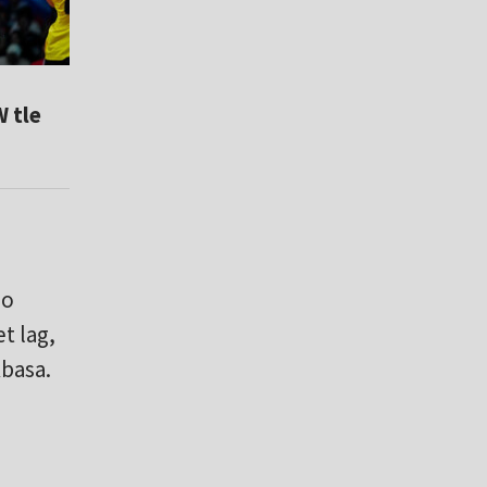
W tle
no
t lag,
basa.