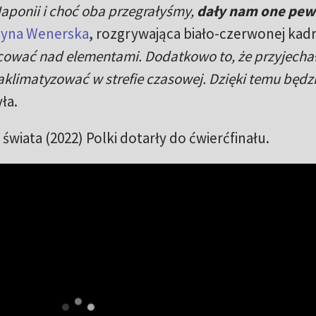
aponii i choć oba przegrałyśmy,
dały nam one pe
zyna Wenerska
, rozgrywająca biało-czerwonej kadr
acować nad elementami. Dodatkowo to, że przyjech
aklimatyzować w strefie czasowej. Dzięki temu będz
ła.
świata (2022) Polki dotarły do ćwierćfinału.