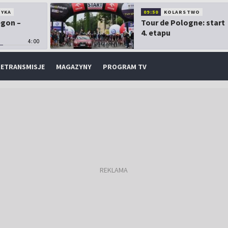
TYKA
09:50
KOLARSTWO
egon –
Tour de Pologne: start
4. etapu
4:00
ETRANSMISJE
MAGAZYNY
PROGRAM TV