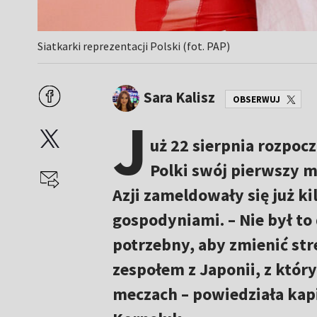
Siatkarki reprezentacji Polski (fot. PAP)
Sara Kalisz
OBSERWUJ
J
uż 22 sierpnia rozpocz
Polki swój pierwszy m
Azji zameldowały się już ki
gospodyniami. – Nie był to 
potrzebny, aby zmienić str
zespołem z Japonii, z któ
meczach – powiedziała kap