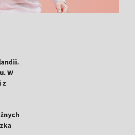
andii.
u. W
 z
ażnych
szka