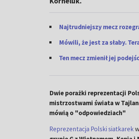
Korneluk.
Najtrudniejszy mecz rozegr
Mówili, że jest za słaby. Ter
Ten mecz zmienił jej podejś
Dwie porażki reprezentacji Pol
mistrzostwami świata w Tajlan
mówią o "odpowiedziach"
Reprezentacja Polski siatkarek
w
grupie G z Wietnamem, Kenią i