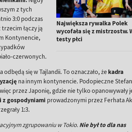
rwszym z tych
tnio 3:0 podczas
Największa rywalka Polek
 trzecim łączy ją
wycofała się z mistrzostw. 
ym Kontynencie,
testy płci
rzypadków
biało-czerwonych.
odbędą się w Tajlandii. To oznaczało, że
kadra
tyzację
na innym kontynencie. Podopieczne Stefa
więc przez Japonię, gdzie nie tylko opanowywały je
i z gospodyniami
prowadzonymi przez Ferhata Ak
egrały 1:3.
zacyjnym zgrupowaniu w Tokio.
Nie był to dla nas