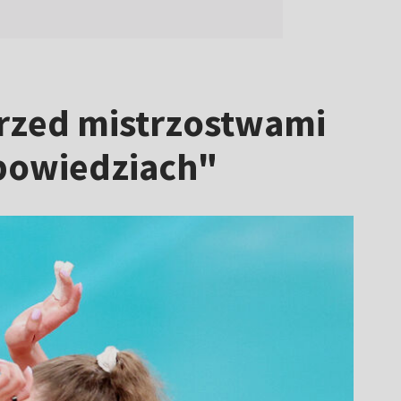
 przed mistrzostwami
dpowiedziach"