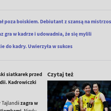
ał poza boiskiem. Debiutant z szansą na mistrzo
az gra w kadrze i udowadnia, że się mylili
cie do kadry. Uwierzyła w sukces
Czytaj też
ski siatkarek przed
dii. Kadrowiczki
 Tajlandii
zagra w
 Niemkami.
Nigdy