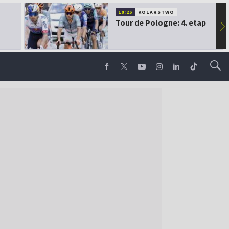
10:25
KOLARSTWO
Tour de Pologne: 4. etap
▶