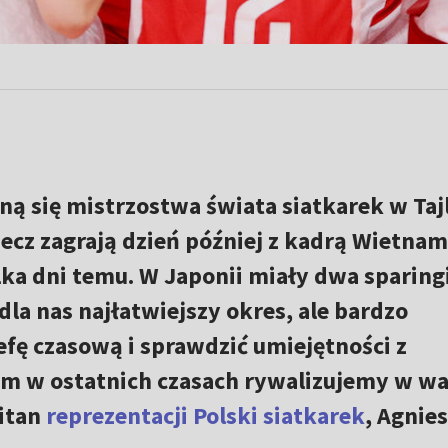
ną się mistrzostwa świata siatkarek w Tajl
ecz zagrają dzień później z kadrą Wietnam
lka dni temu. W Japonii miały dwa sparingi
dla nas najłatwiejszy okres, ale bardzo
efę czasową i sprawdzić umiejętności z
rym w ostatnich czasach rywalizujemy w w
itan
reprezentacji Polski siatkarek
, Agnie