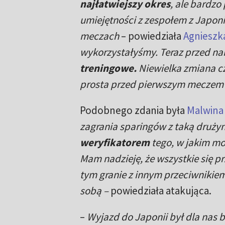
najłatwiejszy okres
, ale bardzo
umiejętności z zespołem z Japon
meczach
– powiedziała
Agnieszk
wykorzystałyśmy. Teraz przed nam
treningowe.
Niewielka zmiana cz
prosta przed pierwszym meczem 
Podobnego zdania była
Malwina
zagrania sparingów z taką drużyn
weryfikatorem
tego, w jakim mo
Mam nadzieję, że wszystkie się p
tym granie z innym przeciwniki
sobą –
powiedziała atakująca.
–
Wyjazd do Japonii był dla nas