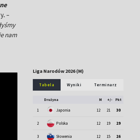
wne
y. –
ałyśmy
ie nam
Liga Narodów 2026 (M)
Tabela
Wyniki
Terminarz
Drużyna
M
+/-
Pkt
1
Japonia
12
21
30
2
Polska
12
19
29
3
Słowenia
12
15
26