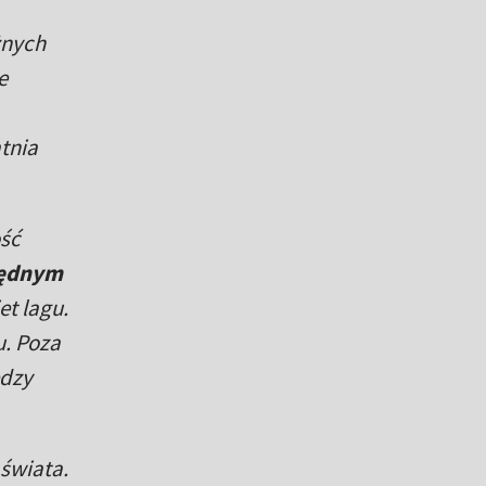
żnych
e
tnia
ść
lędnym
t lagu.
u. Poza
ędzy
świata.