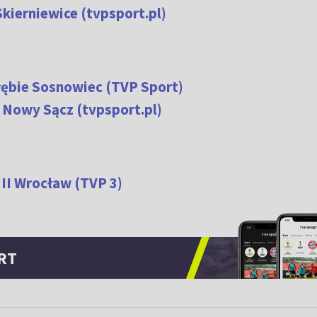
Skierniewice (tvpsport.pl)
ębie Sosnowiec (TVP Sport)
 Nowy Sącz (tvpsport.pl)
 II Wrocław (TVP 3)
RT