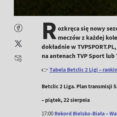
R
ozkręca się nowy se
meczów z każdej kolej
dokładnie w TVPSPORT.PL, a
na antenach TVP Sport lub 
👉
Tabela Betclic 2 Ligi – ran
Betclic 2 Liga. Plan transmisji 5
– piątek, 22 sierpnia
17:00
Rekord Bielsko-Biała – Wa