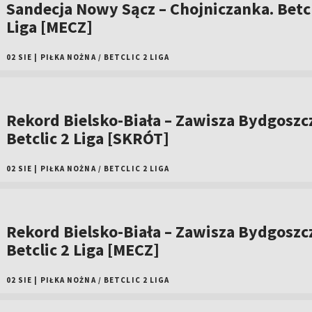
Sandecja Nowy Sącz – Chojniczanka. Betcl
Liga [MECZ]
02 SIE
|
PIŁKA NOŻNA
/
BETCLIC 2 LIGA
Rekord Bielsko-Biała – Zawisza Bydgoszc
Betclic 2 Liga [SKRÓT]
02 SIE
|
PIŁKA NOŻNA
/
BETCLIC 2 LIGA
Rekord Bielsko-Biała – Zawisza Bydgoszc
Betclic 2 Liga [MECZ]
02 SIE
|
PIŁKA NOŻNA
/
BETCLIC 2 LIGA