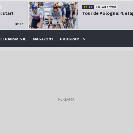
O
10:25
KOLARSTWO
: start
Tour de Pologne: 4. eta
10:17
ETRANSMISJE
MAGAZYNY
PROGRAM TV