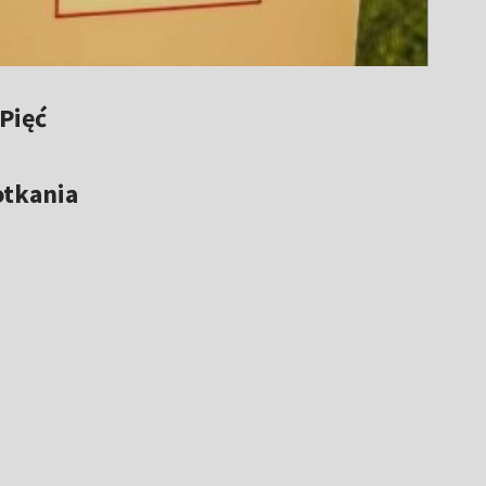
 Pięć
otkania