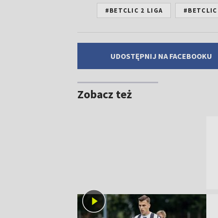
#BETCLIC 2 LIGA
#BETCLIC 
UDOSTĘPNIJ NA FACEBOOKU
Zobacz też