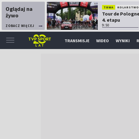
Oglądaj na
TRWA
KOLARSTW
Tour de Pologne
żywo
4. etapu
9:50
ZOBACZ WIĘCEJ
TRANSMISJE
WIDEO
WYNIKI
R