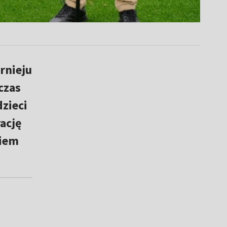
rnieju
czas
dzieci
ację
niem