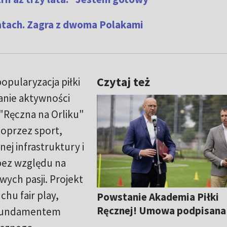
latach. Zagra z dwoma Polakami
Czytaj też
opularyzacja piłki
ranie aktywności
 "Ręczna na Orliku"
poprzez sport,
j infrastruktury i
bez względu na
ych pasji. Projekt
hu fair play,
Powstanie Akademia Piłki
Ręcznej! Umowa podpisana
ą fundamentem