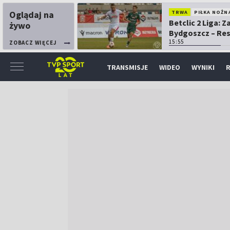
Oglądaj na
TRWA
PIŁKA NOŻN
Betclic 2 Liga: 
żywo
Bydgoszcz – Re
15:55
ZOBACZ WIĘCEJ
TRANSMISJE
WIDEO
WYNIKI
R