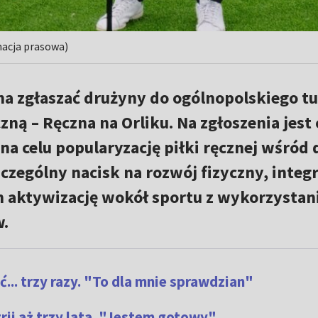
macja prasowa)
na zgłaszać drużyny do ogólnopolskiego tu
ną – Ręczna na Orliku. Na zgłoszenia jest 
na celu popularyzację piłki ręcznej wśród 
czególny nacisk na rozwój fizyczny, integr
ch aktywizację wokół sportu z wykorzysta
w.
ć... trzy razy. "To dla mnie sprawdzian"
trii aż trzy lata. "Jestem gotowy"