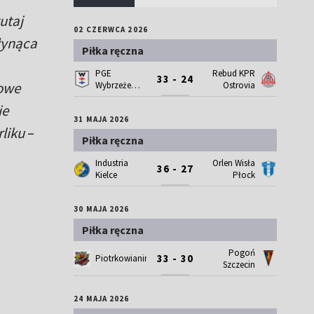
utaj
02 CZERWCA 2026
łynąca
Piłka ręczna
PGE
Rebud KPR
33 - 24
zowe
Wybrzeże
Ostrovia
Gdańsk
ie
31 MAJA 2026
liku
–
Piłka ręczna
Industria
Orlen Wisła
36 - 27
Kielce
Płock
30 MAJA 2026
Piłka ręczna
Pogoń
33 - 30
Piotrkowianin
Szczecin
24 MAJA 2026