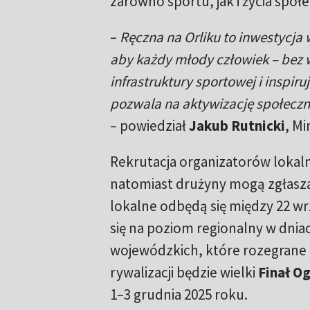
zarówno sportu, jak i życia społ
–
Ręczna na Orliku to inwestycja w
aby każdy młody człowiek – bez 
infrastruktury sportowej i inspir
pozwala na aktywizację społecz
– powiedział
Jakub Rutnicki
, Mi
Rekrutacja organizatorów lokal
natomiast drużyny mogą zgłaszać 
lokalne odbędą się między 22 wr
się na poziom regionalny w dnia
wojewódzkich, które rozegrane z
rywalizacji będzie wielki
Finał O
1–3 grudnia 2025 roku.