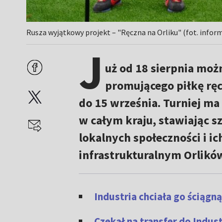
Rusza wyjątkowy projekt – "Ręczna na Orliku" (fot. infor
J
uż od 18 sierpnia moż
promującego piłkę ręcz
do 15 września. Turniej ma 
w całym kraju, stawiając sz
lokalnych społeczności i i
infrastrukturalnym Orlikó
Industria chciała go ściągną
Czekał na transfer do Indus