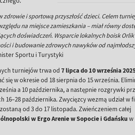
ecznego.
 zdrowie i sportową przyszłość dzieci. Celem turniej
względu na miejsce zamieszkania – miał równy dost
ujących doświadczeń. Wsparcie lokalnych boisk Orlik
ności i budowanie zdrowych nawyków od najmłodszy
nister Sportu i Turystyki
nych turniejów trwa od
7 lipca do 10 września 202
się w okresie od 18 sierpnia do 15 września. Elimi
ześnia a 10 października, a następnie rozgrywki pr
ch 16–28 października. Zwycięzcy wezmą udział w f
ostaną od 3 do 17 listopada. Zwieńczeniem całej
gólnopolski w Ergo Arenie w Sopocie i Gdańsku
w 