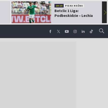
18:10
PIŁKA NOŻNA
Betclic 1 Liga:
▶
Podbeskidzie – Lechia
Gdańsk