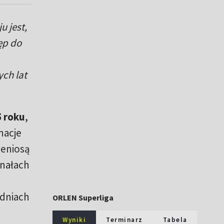
u jest,
ęp do
ch lat
5 roku
,
nacje
zeniosą
inałach
dniach
ORLEN Superliga
Wyniki
Terminarz
Tabela