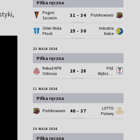
Piłka ręczna
Pogoń
tyki,
31 - 34
Piotrkowianin
Szczecin
Orlen Wisła
Industria
25 - 30
Płock
Kielce
23 MAJA 2026
Piłka ręczna
Rebud KPR
PGE
28 - 28
Ostrovia
Wybrzeże
Gdańsk
11 MAJA 2026
Piłka ręczna
LOTTO
40 - 37
Piotrkowianin
Puławy
10 MAJA 2026
Piłka ręczna