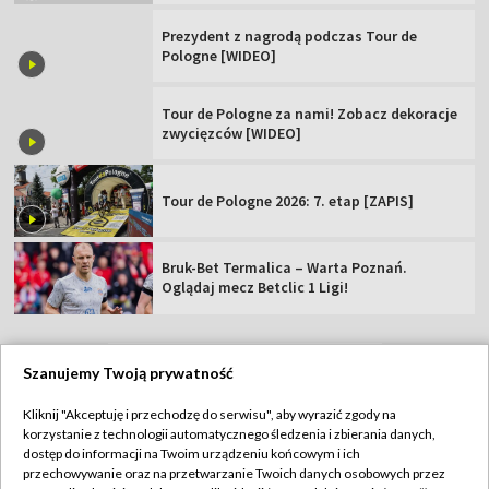
15:35
|
KOLARSTWO
/
TOUR DE POLOGNE
Marco Brenner zwycięzcą Tour de Pologne.
"To mój życiowy sukces" [WIDEO]
Gruszczyński najlepszym z Polaków.
"Siedem dni świetnego ścigania" [WIDEO]
Prezydent z nagrodą podczas Tour de
Pologne [WIDEO]
Tour de Pologne za nami! Zobacz dekoracje
zwycięzców [WIDEO]
Szanujemy Twoją prywatność
Tour de Pologne 2026: 7. etap [ZAPIS]
Kliknij "Akceptuję i przechodzę do serwisu", aby wyrazić zgody na
korzystanie z technologii automatycznego śledzenia i zbierania danych,
dostęp do informacji na Twoim urządzeniu końcowym i ich
Bruk-Bet Termalica – Warta Poznań.
przechowywanie oraz na przetwarzanie Twoich danych osobowych przez
Oglądaj mecz Betclic 1 Ligi!