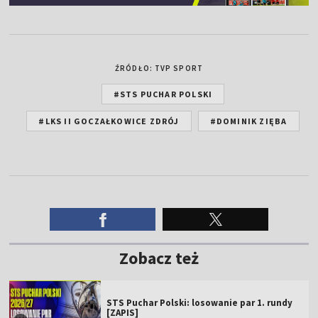
ŹRÓDŁO: TVP SPORT
#STS PUCHAR POLSKI
#LKS II GOCZAŁKOWICE ZDRÓJ
#DOMINIK ZIĘBA
Zobacz też
STS Puchar Polski: losowanie par 1. rundy
[ZAPIS]