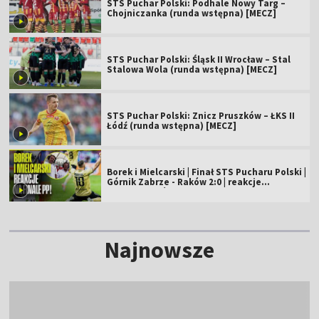
STS Puchar Polski: Podhale Nowy Targ –
Chojniczanka (runda wstępna) [MECZ]
STS Puchar Polski: Śląsk II Wrocław – Stal
Stalowa Wola (runda wstępna) [MECZ]
STS Puchar Polski: Znicz Pruszków – ŁKS II
Łódź (runda wstępna) [MECZ]
Borek i Mielcarski | Finał STS Pucharu Polski |
Górnik Zabrze - Raków 2:0 | reakcje
komentatorów
Najnowsze