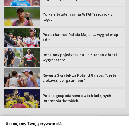
Polka z tytułem rangi WTA! Trzeci rok z
rzędu
Posłuchał rad Rafała Majki i... wygrał etap
TdP
Rodzinny pojedynek na TdP. Jeden z braci
wygrał etap!
Rewanż Świątek za Roland Garros. "Jestem
ciekawa, co Iga zmieni"
Polska gospodarzem dwóch kolejnych
imprez siatkarskich!
Szanujemy Twoją prywatność