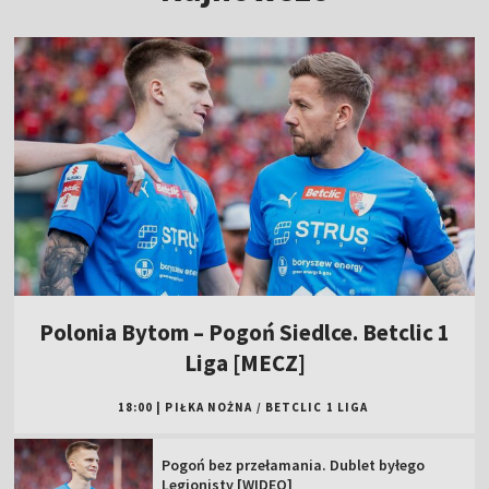
Polonia Bytom – Pogoń Siedlce. Betclic 1
Liga [MECZ]
18:00
|
PIŁKA NOŻNA
/
BETCLIC 1 LIGA
Pogoń bez przełamania. Dublet byłego
Legionisty [WIDEO]