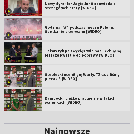
Nowy dyrektor Jagiellonii opowiada o
szczegółach pracy [WIDEO]
Godzina "W" podczas meczu Polonii.
Spotkanie przerwano [WIDEO]
Tokarczyk po zwycięstwie nad Lechią: są
jeszcze kwestie do poprawy [WIDEO]
Steblecki ocenił grę Warty. "Zrzuciliśmy
plecaki" [WIDEO]
Bambecki: ciężko pracuje się w takich
warunkach [WIDEO]
Najnowsze