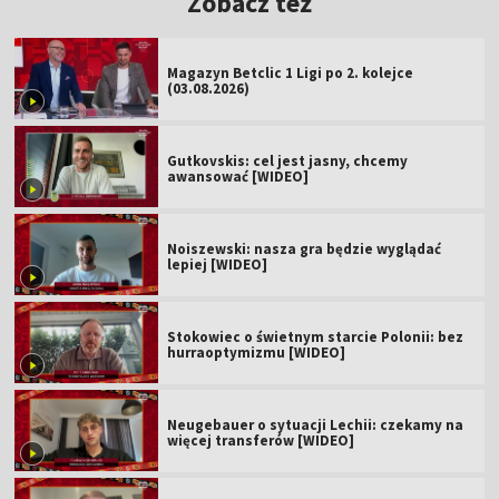
Zobacz też
Magazyn Betclic 1 Ligi po 2. kolejce
(03.08.2026)
Gutkovskis: cel jest jasny, chcemy
awansować [WIDEO]
Noiszewski: nasza gra będzie wyglądać
lepiej [WIDEO]
Stokowiec o świetnym starcie Polonii: bez
hurraoptymizmu [WIDEO]
Neugebauer o sytuacji Lechii: czekamy na
więcej transferów [WIDEO]