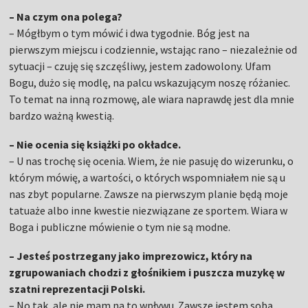
– Na czym ona polega?
– Mógłbym o tym mówić i dwa tygodnie. Bóg jest na
pierwszym miejscu i codziennie, wstając rano – niezależnie od
sytuacji – czuję się szczęśliwy, jestem zadowolony. Ufam
Bogu, dużo się modlę, na palcu wskazującym noszę różaniec.
To temat na inną rozmowę, ale wiara naprawdę jest dla mnie
bardzo ważną kwestią.
– Nie ocenia się książki po okładce.
– U nas trochę się ocenia. Wiem, że nie pasuję do wizerunku, o
którym mówię, a wartości, o których wspomniałem nie są u
nas zbyt popularne. Zawsze na pierwszym planie będą moje
tatuaże albo inne kwestie niezwiązane ze sportem. Wiara w
Boga i publiczne mówienie o tym nie są modne.
– Jesteś postrzegany jako imprezowicz, który na
zgrupowaniach chodzi z głośnikiem i puszcza muzykę w
szatni reprezentacji Polski.
– No tak, ale nie mam na to wpływu. Zawsze jestem sobą.