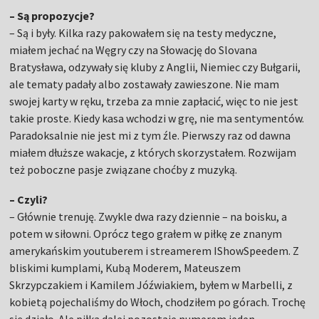
– Są propozycje?
– Są i były. Kilka razy pakowałem się na testy medyczne,
miałem jechać na Węgry czy na Słowację do Slovana
Bratysława, odzywały się kluby z Anglii, Niemiec czy Bułgarii,
ale tematy padały albo zostawały zawieszone. Nie mam
swojej karty w ręku, trzeba za mnie zapłacić, więc to nie jest
takie proste. Kiedy kasa wchodzi w grę, nie ma sentymentów.
Paradoksalnie nie jest mi z tym źle. Pierwszy raz od dawna
miałem dłuższe wakacje, z których skorzystałem. Rozwijam
też poboczne pasje związane choćby z muzyką.
– Czyli?
– Głównie trenuję. Zwykle dwa razy dziennie – na boisku, a
potem w siłowni. Oprócz tego grałem w piłkę ze znanym
amerykańskim youtuberem i streamerem IShowSpeedem. Z
bliskimi kumplami, Kubą Moderem, Mateuszem
Skrzypczakiem i Kamilem Jóźwiakiem, byłem w Marbelli, z
kobietą pojechaliśmy do Włoch, chodziłem po górach. Trochę