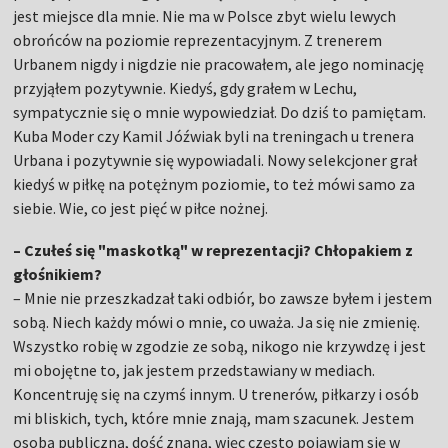
jest miejsce dla mnie. Nie ma w Polsce zbyt wielu lewych
obrońców na poziomie reprezentacyjnym. Z trenerem
Urbanem nigdy i nigdzie nie pracowałem, ale jego nominację
przyjąłem pozytywnie. Kiedyś, gdy grałem w Lechu,
sympatycznie się o mnie wypowiedział. Do dziś to pamiętam.
Kuba Moder czy Kamil Jóźwiak byli na treningach u trenera
Urbana i pozytywnie się wypowiadali. Nowy selekcjoner grał
kiedyś w piłkę na potężnym poziomie, to też mówi samo za
siebie. Wie, co jest pięć w piłce nożnej.
– Czułeś się "maskotką" w reprezentacji? Chłopakiem z
głośnikiem?
– Mnie nie przeszkadzał taki odbiór, bo zawsze byłem i jestem
sobą. Niech każdy mówi o mnie, co uważa. Ja się nie zmienię.
Wszystko robię w zgodzie ze sobą, nikogo nie krzywdzę i jest
mi obojętne to, jak jestem przedstawiany w mediach.
Koncentruję się na czymś innym. U trenerów, piłkarzy i osób
mi bliskich, tych, które mnie znają, mam szacunek. Jestem
osobą publiczną, dość znaną, więc często pojawiam się w