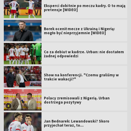
Eksperci dobitnie po meczu kadry. O to mają
pretensje [WIDEO]
Borek ocenił mecze z Ukrainą i Nigerią:
mogło być nieprzyjemnie [WIDEO]
Co za debiut w kadrze. Urban: nie dostałem
żadnej odpowiedzi
Show na konferencji. "Czemu graliśmy w
trakcie wakacji?"
Polacy zremisowali z Nigerią. Urban
dostrzega pozytywy
Jan Bednarek: Lewandowski? Skoro
przyjechał teraz, to…