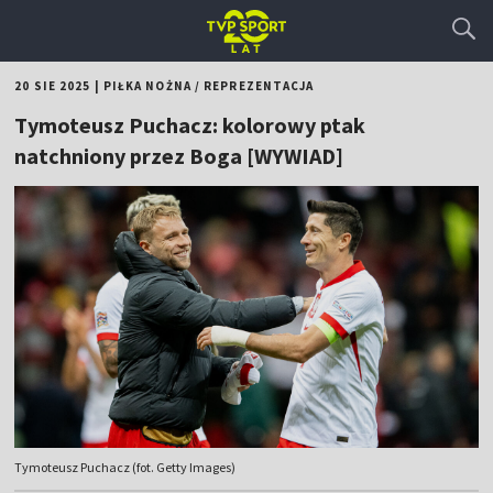
20 SIE 2025
|
PIŁKA NOŻNA
/
REPREZENTACJA
Tymoteusz Puchacz: kolorowy ptak
natchniony przez Boga [WYWIAD]
Tymoteusz Puchacz (fot. Getty Images)