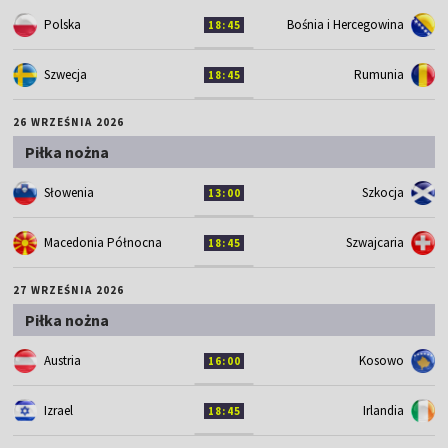
Polska
Bośnia i Hercegowina
18:45
Szwecja
Rumunia
18:45
26 WRZEŚNIA 2026
Piłka nożna
Słowenia
Szkocja
13:00
Macedonia Północna
Szwajcaria
18:45
27 WRZEŚNIA 2026
Piłka nożna
Austria
Kosowo
16:00
Izrael
Irlandia
18:45