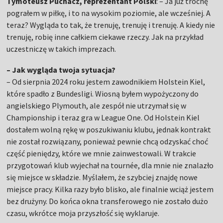
Tymoteusz Puchacz, reprezentant Polski
: – Ja już trochę
pograłem w piłkę, i to na wysokim poziomie, ale wcześniej. A
teraz? Wygląda to tak, że trenuję, trenuję i trenuję. A kiedy nie
trenuję, robię inne całkiem ciekawe rzeczy. Jak na przykład
uczestniczę w takich imprezach.
– Jak wygląda twoja sytuacja?
– Od sierpnia 2024 roku jestem zawodnikiem Holstein Kiel,
które spadło z Bundesligi. Wiosną byłem wypożyczony do
angielskiego Plymouth, ale zespół nie utrzymał się w
Championship i teraz gra w League One. Od Holstein Kiel
dostałem wolną rękę w poszukiwaniu klubu, jednak kontrakt
nie został rozwiązany, ponieważ pewnie chcą odzyskać choć
część pieniędzy, które we mnie zainwestowali. W trakcie
przygotowań klub wyjechał na tournée, dla mnie nie znalazło
się miejsce w składzie. Myślałem, że szybciej znajdę nowe
miejsce pracy. Kilka razy było blisko, ale finalnie wciąż jestem
bez drużyny. Do końca okna transferowego nie zostało dużo
czasu, wkrótce moja przyszłość się wyklaruje.