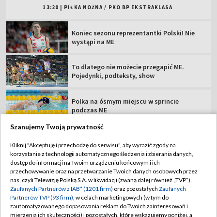
13:20
|
PIŁKA NOŻNA
/
PKO BP EKSTRAKLASA
Koniec sezonu reprezentantki Polski! Nie
wystąpi na ME
To dlatego nie możecie przegapić ME.
Pojedynki, podteksty, show
Polka na ósmym miejscu w sprincie
podczas ME
Szanujemy Twoją prywatność
Jako pierwszy przepłynął Bałtyk. Specjalny
gość "Sportowego Wieczoru"
Kliknij "Akceptuję i przechodzę do serwisu", aby wyrazić zgody na
korzystanie z technologii automatycznego śledzenia i zbierania danych,
dostęp do informacji na Twoim urządzeniu końcowym i ich
Argentyna się wyłamała. Oficjalne poparcie
przechowywanie oraz na przetwarzanie Twoich danych osobowych przez
dla Infantino
nas, czyli Telewizję Polską S.A. w likwidacji (zwaną dalej również „TVP”),
Zaufanych Partnerów z IAB* (1201 firm)
oraz pozostałych
Zaufanych
Partnerów TVP (93 firm)
, w celach marketingowych (w tym do
21-latek rozstał się z Lechem. Dołączył do
zautomatyzowanego dopasowania reklam do Twoich zainteresowań i
duetu Polaków
mierzenia ich skuteczności) i pozostałych, które wskazujemy poniżej, a