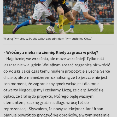
Wiosną Tymoteusz Puchacz był zawodnikiem Plymouth (fot. Getty)
– Wróćmy z nieba na ziemię. Kiedy zagrasz w piłkę?
– Najpóźniej we wrześniu, ale może wcześniej? Tylko nikt
jeszcze nie wie, gdzie. Wolałbym zostać zagranicą niż wrócić
do Polski. Jakiś czas temu miałem propozycję z Lecha. Serce
chciało, ale z menedżerem uznaliśmy, że to jeszcze nie jest
ten moment, że zagraniczny rynek wciąż jest dla mnie
otwarty. Negocjujemy i czekamy. Liczę, że cierpliwość się
opłaci, że trafię do projektu, którego będę ważnym
elementem, zacznę grać i niedługo wrócę też do
reprezentacji. Słyszałem, że nowy selekcjoner Jan Urban
planuje powrót do gry czwórką obrońców, a w tym systemie