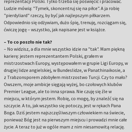
reprezentacji Polski. Tylko trzeba się poświęcić i pracować.
Ludzie mówią: "Tymek, skoncentruj się na piłce". A ja robię
"pierdyliard" rzeczy, by być jak najlepszym piłkarzem.
Odpowiednio się odżywiam, dużo śpię, trenuję, rozciągam się,
ćwiczę jogę – wszystko, jak napisane jest w książce.
– To co poszło nie tak?
– No widzisz, a dla mnie wszystko idzie na "tak". Mam piękną
karierę: jestem reprezentantem Polski, grałem w
mistrzostwach Europy, występowałem w grupie Ligi Europy, w
drugiej lidze angielskiej, w Bundeslidze, w Panathinaikosie, a
z Trabzonsporem zdobyłem mistrzostwo Turcji. Czy to mało?
Owszem, moje ambicje sięgają wyżej, bo czołowych klubów
Premier League, ale to inna sprawa. Nie czuję się źle w
miejscu, w którym jestem. Robię, co mogę, by znaleźć się na
szczycie. A to, jak wszystko się potoczy, jest w rękach Pana
Boga. Dziś jestem najszczęśliwszym człowiekiem na świecie,
ponieważ Bóg jest na pierwszym miejscu i prowadzi mnie całe
życie. A teraz to już w ogóle mam z nim niesamowitą relację.