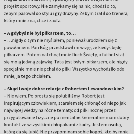
projekt sportowy. Nie zamykamy się na nic, chodzi o to,
żebym pasował do stylu i gry drużyny. Żebym trafił do trenera,
który mnie zna, chce i zaufa.
– A gdybyś nie był piłkarzem, to…
– …nigdy o tym nie myślałem, ponieważ urodziłem się z
powołaniem. Pan Bóg przedstawił mi wizję, że kiedyś będę
piłkarzem. Potem natchnął mnie Duch Święty, a futbol stał
się moją jedyną zajawką. Tata jest byłym piłkarzem, ale nigdy
specjalnie mnie nie pchał do piłki. Wszystko wychodziło ode
mnie, ja tego chciałem.
– Skąd twoje dobre relacje z Robertem Lewandowskim?
– Nie wiem. Po prostu się polubiliśmy. Robert jest
inspirującym człowiekiem, starałem się chłonąć od niego jak
najwięcej wiedzy na różne tematy: od piłki nożnej przez
przygotowanie fizyczne po mentalne. Generalnie mam dobry
kontakt ze wszystkimi chłopakami z kadry. Jestem osobą,
którą da się lubić. Nie przypominam sobie kogoś, kto by mnie