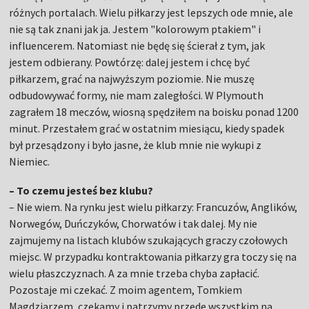
różnych portalach. Wielu piłkarzy jest lepszych ode mnie, ale
nie są tak znani jak ja. Jestem "kolorowym ptakiem" i
influencerem. Natomiast nie będę się ścierał z tym, jak
jestem odbierany. Powtórzę: dalej jestem i chcę być
piłkarzem, grać na najwyższym poziomie. Nie muszę
odbudowywać formy, nie mam zaległości. W Plymouth
zagrałem 18 meczów, wiosną spędziłem na boisku ponad 1200
minut. Przestałem grać w ostatnim miesiącu, kiedy spadek
był przesądzony i było jasne, że klub mnie nie wykupi z
Niemiec.
– To czemu jesteś bez klubu?
– Nie wiem. Na rynku jest wielu piłkarzy: Francuzów, Anglików,
Norwegów, Duńczyków, Chorwatów i tak dalej. My nie
zajmujemy na listach klubów szukających graczy czołowych
miejsc. W przypadku kontraktowania piłkarzy gra toczy się na
wielu płaszczyznach. A za mnie trzeba chyba zapłacić.
Pozostaje mi czekać. Z moim agentem, Tomkiem
Magdziarzem, czekamy i patrzymy przede wszystkim na