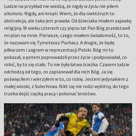
Ludzie na przykład nie wiedzą, że nigdy w życiu nie piłem
alkoholu. Nigdy, ani kropli. Wiem, że dla niektórych to
abstrakcja, ale taka jest prawda. Od dzieciaka miałem zajawkę
religijną. W wieku czterech czy pięciu lat Pan Bóg przedstawił
mi plan na mnie. Pierwsze, czego miałem świadomość, to to,
że nazywam się Tymoteusz Puchacz. A drugie, że będę
piłkarzem i zagram w reprezentacji Polski. Bóg mi to
pokazał, a potem poprowadził przez życie i podpowiadał, co
robić, by to się stało. To nie była łatwa ścieżka. Czasem ludzie
odchodzą od tego, co zaplanował dla nich Bóg. Ja się
poświęciłem i wierzyłem w to, co robię. Jestem jedynakiem z
małej wioski, z Sulechowa. Nikt się nie rodzi wybitny, do tego
trzeba dojść ciężką pracą i pokonać lenistwo.