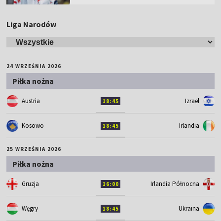
Liga Narodów
24 WRZEŚNIA 2026
Piłka nożna
Austria
Izrael
18:45
Kosowo
Irlandia
18:45
25 WRZEŚNIA 2026
Piłka nożna
Gruzja
Irlandia Północna
16:00
Węgry
Ukraina
18:45