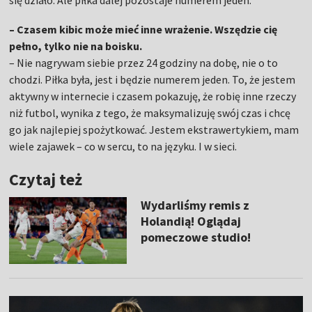
się działo. Ale piłka dalej pozostaje numerem jeden.
– Czasem kibic może mieć inne wrażenie. Wszędzie cię
pełno, tylko nie na boisku.
– Nie nagrywam siebie przez 24 godziny na dobę, nie o to
chodzi. Piłka była, jest i będzie numerem jeden. To, że jestem
aktywny w internecie i czasem pokazuję, że robię inne rzeczy
niż futbol, wynika z tego, że maksymalizuję swój czas i chcę
go jak najlepiej spożytkować. Jestem ekstrawertykiem, mam
wiele zajawek – co w sercu, to na języku. I w sieci.
Czytaj też
Wydarliśmy remis z
Holandią! Oglądaj
pomeczowe studio!