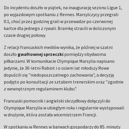
Do incydentu doszło w piątek, na inaugurację sezonu Ligue 1,
po wyjazdowym spotkaniu z Rennes. Marsylczycy przegrali
0:1, choć przez godzinę grali w przewadze po czerwonej
kartce dla jednego z rywali. Bramkę stracili w doliczonym
czasie drugiej połowy.
Z relacji francuskich mediów wynika, że później w szatni
doszło
gwałtownej sprzeczki
pomiędzy obydwoma
piłkarzami. W komunikacie Olympique Marsylia napisano
jedynie, że 30-letni Rabiot i o osiem lat młodszy Rowe
dopuścili się "niedopuszczalnego zachowania", a decyzję
podjęto po konsultacji ze sztabem trenerskim oraz "zgodnie
z wewnętrznym regulaminem klubu".
Francuski pomocnik i angielski skrzydłowy dołączyli do
Olympique Marsylia w ubiegłym roku i regularnie występowali
w drużynie, która została wicemistrzem Francji.
W spotkaniu w Rennes w barwach gospodarzy do 85. minuty