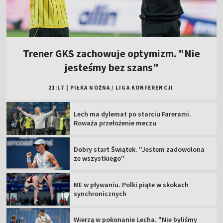
Trener GKS zachowuje optymizm. "Nie
jesteśmy bez szans"
21:17
|
PIŁKA NOŻNA
/
LIGA KONFERENCJI
Lech ma dylemat po starciu Farerami.
Roważa przełożenie meczu
Dobry start Świątek. "Jestem zadowolona
ze wszystkiego"
ME w pływaniu. Polki piąte w skokach
synchronicznych
Wierzą w pokonanie Lecha. "Nie byliśmy