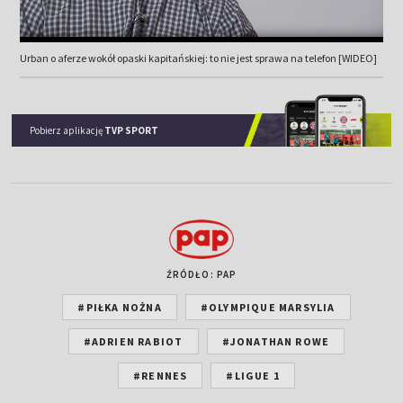
Urban o aferze wokół opaski kapitańskiej: to nie jest sprawa na telefon [WIDEO]
Pobierz aplikację
TVP SPORT
ŹRÓDŁO: PAP
#PIŁKA NOŻNA
#OLYMPIQUE MARSYLIA
#ADRIEN RABIOT
#JONATHAN ROWE
#RENNES
#LIGUE 1