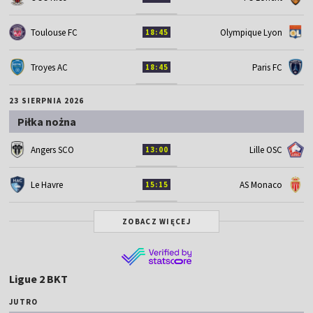
Toulouse FC
Olympique Lyon
18:45
Troyes AC
Paris FC
18:45
23 SIERPNIA 2026
Piłka nożna
Angers SCO
Lille OSC
13:00
Le Havre
AS Monaco
15:15
ZOBACZ WIĘCEJ
Ligue 2 BKT
JUTRO