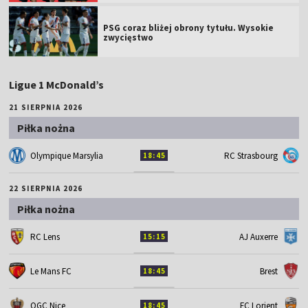
PSG coraz bliżej obrony tytułu. Wysokie
zwycięstwo
Ligue 1 McDonald’s
21 SIERPNIA 2026
Piłka nożna
Olympique Marsylia
RC Strasbourg
18:45
22 SIERPNIA 2026
Piłka nożna
RC Lens
AJ Auxerre
15:15
Le Mans FC
Brest
18:45
OGC Nice
FC Lorient
18:45