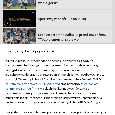
wcale gorsi"
Sportowy wieczór (06.08.2026)
Lech ze skromną zaliczką przed rewanżem.
"Tego elementu zabrakło"
Szanujemy Twoją prywatność
Kliknij "Akceptuję i przechodzę do serwisu", aby wyrazić zgody na
korzystanie z technologii automatycznego śledzenia i zbierania danych,
TVP
dostęp do informacji na Twoim urządzeniu końcowym i ich
Abonament TVP
Regulamin TVP
przechowywanie oraz na przetwarzanie Twoich danych osobowych przez
nas, czyli Telewizję Polską S.A. w likwidacji (zwaną dalej również „TVP”),
Polityka prywatności
Sklep TVP
Zaufanych Partnerów z IAB* (1201 firm)
oraz pozostałych
Zaufanych
Partnerów TVP (93 firm)
, w celach marketingowych (w tym do
Biuro Reklamy
Moje zgody
zautomatyzowanego dopasowania reklam do Twoich zainteresowań i
mierzenia ich skuteczności) i pozostałych, które wskazujemy poniżej, a
Oferta Handlowa
Biuro reklamy
także zgody na udostępnianie przez nas identyfikatora PPID do Google.
Telegazeta ogłoszenia
Kontakt
Twoje dane osobowe zbierane podczas odwiedzania przez Ciebie naszych