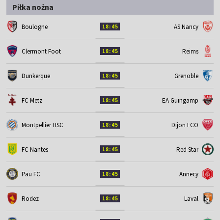
Piłka nożna
Boulogne
AS Nancy
18:45
Clermont Foot
Reims
18:45
Dunkerque
Grenoble
18:45
FC Metz
EA Guingamp
18:45
Montpellier HSC
Dijon FCO
18:45
FC Nantes
Red Star
18:45
Pau FC
Annecy
18:45
Rodez
Laval
18:45